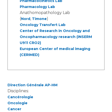
Pharmacocinetics Lab
Liste des marchés conclus
Pharmacology Lab
Documents utiles
Anathomopathology Lab
Qualité
(
,
)
Nord
Timone
Oncology Transfert Lab
Center of Research in Oncology and
Nos indicateurs qualité et de sécurité des soins
Oncopharmacology research (INSERM
U911 CRO2)
European Center of medical imaging
Protection des données
(CERIMED)
Sécurité
Direction Générale AP-HM
Les recherches en santé à l’AP-HM
Disciplines:
Cancérologie
Oncologie
Lieu de santé sans tabac
Cancer