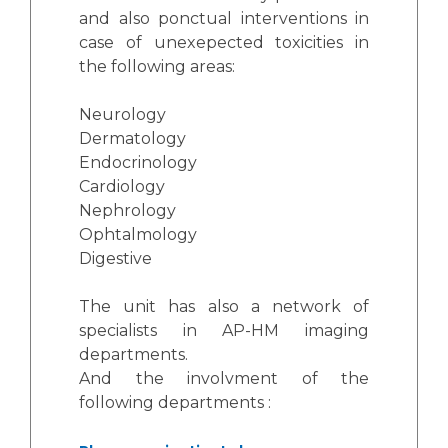
Les pôles d'activité médicale
Cancer
and also ponctual interventions in
Anatomie et Cytologie Pathologiques
case of unexepected toxicities in
Adresser un examen au Laboratoire d'Infectiologie
the following areas:
Médecine nucléaire
Centres de référence Maladies Rares
Plateforme d'Expertise Maladies Rares
Neurology
Dermatology
Maladies rares
Endocrinology
Cardiology
Presse / Multimédia
Nephrology
Ophtalmology
Maternité Hôpital Nord
Communiqués de presse
Digestive
Dossiers de presse
Médiathèque
The unit has also a network of
specialists in AP-HM imaging
Vos représentants
departments.
Fournisseurs
And the involvment of the
La Commission Des Usagers (CDU)
following departments :
Les Comités Locaux des Usagers
Rôles et missions
Le projet des usagers