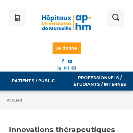
Je donne
PROFESSIONNELS /
PATIENTS / PUBLIC
ÉTUDIANTS / INTERNES
Accueil
Informations pratiques
Égalité professionnelle
Accès à votre dossier médical
Innovations thérapeutiques
Emploi / formation
Tarifs