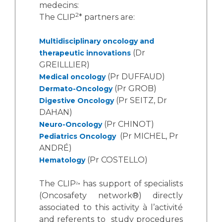
Les structures de recherche
Salon des familles
medecins:
2
The CLIP
* partners are:
Transports sanitaires
Vos droits, vos devoirs
Écoles et Instituts de Formation
Multidisciplinary oncology and
(Dr
therapeutic innovations
GREILLLIER)
Handicap
(Pr DUFFAUD)
Medical oncology
Plateforme des internes
(Pr GROB)
Dermato-Oncology
Handi 13
(Pr SEITZ, Dr
Digestive Oncology
Pôle Médecine Physique et Réadaptation
DAHAN)
Professionnels de santé
Accueil sourds et malentendants
(Pr CHINOT)
Neuro-Oncology
(Pr MICHEL, Pr
Pediatrics Oncology
Charte Romain Jacob
Adresser un patient
ANDRÉ)
Mouvement Parcours Handicap 13
Réseaux de soins
(Pr COSTELLO)
Hematology
Adresser un examen au Laboratoire de Biologie
Médicale
The CLIP
has support of specialists
2
*
Activité physique
Radiologie / Imagerie
(Oncosafety network®) directly
associated to this activity à l’activité
Cancérologie
and referents to study procedures