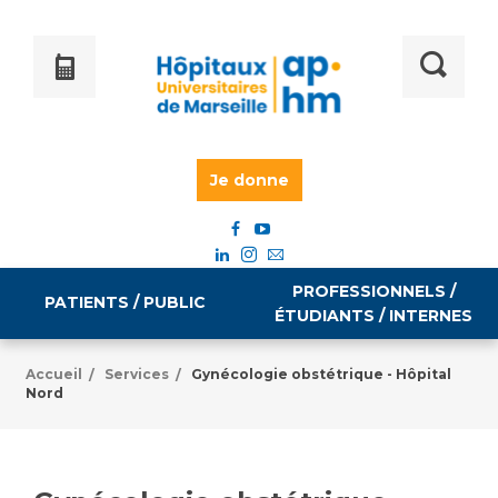
Je donne
PROFESSIONNELS /
PATIENTS / PUBLIC
ÉTUDIANTS / INTERNES
Accueil
Services
Gynécologie obstétrique - Hôpital
/
/
Nord
Informations pratiques
Égalité professionnelle
Accès à votre dossier médical
Emploi / formation
Tarifs