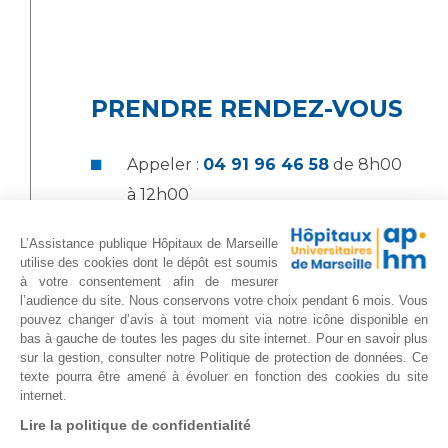
PRENDRE RENDEZ-VOUS
Appeler :
04 91 96 46 58
de 8h00
à 12h00
Envoyer un courriel en précisant le
L’Assistance publique Hôpitaux de Marseille
motif de votre demande
utilise des cookies dont le dépôt est soumis
à votre consentement afin de mesurer
rdvgyneconord@ap-hm.fr
l’audience du site. Nous conservons votre choix pendant 6 mois. Vous
pouvez changer d’avis à tout moment via notre icône disponible en
bas à gauche de toutes les pages du site internet. Pour en savoir plus
sur la gestion, consulter notre Politique de protection de données. Ce
Pour un rendez-vous ou un
texte pourra être amené à évoluer en fonction des cookies du site
internet.
renseignement concernant le cancer
du sein (diagnostic rapide pour le
Lire la politique de confidentialité
cancer du sein) :