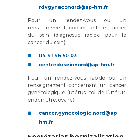
Les pôles d'activité médicale
Cancer
rdvgyneconord@ap-hm.fr
Anatomie et Cytologie Pathologiques
Adresser un examen au Laboratoire d'Infectiologie
Pour un rendez-vous ou un
Médecine nucléaire
Centres de référence Maladies Rares
renseignement concernant le cancer
Plateforme d'Expertise Maladies Rares
du sein (diagnostic rapide pour le
cancer du sein) :
Maladies rares
04 91 96 50 03
Presse / Multimédia
centreduseinnord@ap-hm.fr
Maternité Hôpital Nord
Communiqués de presse
Pour un rendez-vous rapide ou un
Dossiers de presse
renseignement concernant un cancer
Médiathèque
gynécologique (utérus, col de l’utérus,
endomètre, ovaire) :
Vos représentants
cancer.gynecologie.nord@ap-
Fournisseurs
La Commission Des Usagers (CDU)
hm.fr
Les Comités Locaux des Usagers
Rôles et missions
Secrétariat hospitalisation
Le projet des usagers