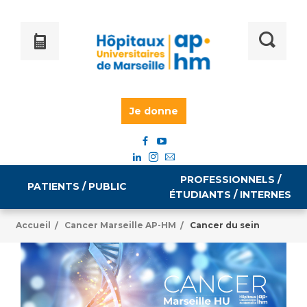
Je donne
PROFESSIONNELS /
PATIENTS / PUBLIC
ÉTUDIANTS / INTERNES
Accueil
Cancer Marseille AP-HM
Cancer du sein
/
/
Informations pratiques
Égalité professionnelle
Accès à votre dossier médical
Emploi / formation
Tarifs