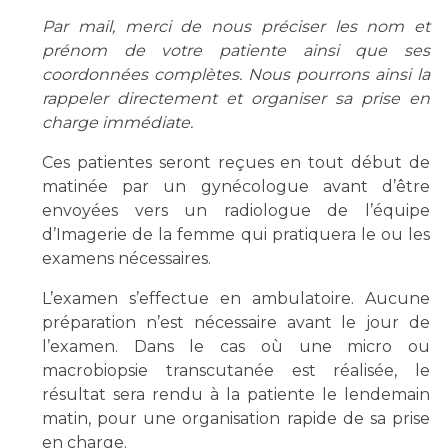
Liste des marchés conclus
Par mail, merci de nous préciser les nom et
Documents utiles
prénom de votre patiente ainsi que ses
Qualité
coordonnées complètes. Nous pourrons ainsi la
rappeler directement et organiser sa prise en
charge immédiate.
Nos indicateurs qualité et de sécurité des soins
Ces patientes seront reçues en tout début de
matinée par un gynécologue avant d’être
Protection des données
envoyées vers un radiologue de l’équipe
d’Imagerie de la femme qui pratiquera le ou les
examens nécessaires.
Sécurité
L’examen s’effectue en ambulatoire. Aucune
préparation n’est nécessaire avant le jour de
l’examen. Dans le cas où une micro ou
Les recherches en santé à l’AP-HM
macrobiopsie transcutanée est réalisée, le
résultat sera rendu à la patiente le lendemain
matin, pour une organisation rapide de sa prise
Lieu de santé sans tabac
en charge.