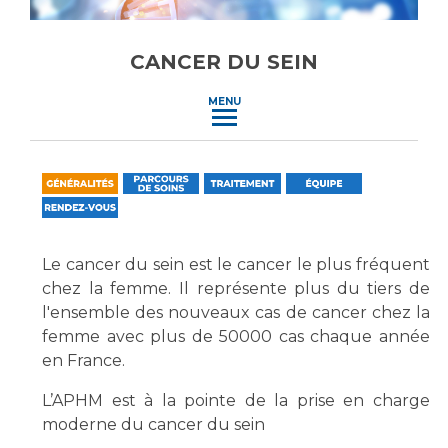
Vous accompagnez, vous rendez visite à un patient
Emplois paramédicaux
Vous allez être hospitalisé(e)
CANCER DU SEIN
Emplois administratifs
Vous avez un examen d'imagerie ou de radiologie
Emplois médicaux
à réaliser
MENU
Espace Formation
Vous avez une analyse à réaliser
Étudiants hospitaliers
Vous venez en consultation
Emplois techniques et médico-techniques
myaphm, votre espace santé en ligne
Emplois divers
Infos COVID-19
Emplois socio-éducatifs
Le cancer du sein est le cancer le plus fréquent
Statuts
chez la femme. Il représente plus du tiers de
Vivre ensemble à l'hôpital
Stages paramédicaux
l'ensemble des nouveaux cas de cancer chez la
femme avec plus de 50000 cas chaque année
Culture à l'hôpital
en France.
Laïcité et cultes
Chercheurs
Les associations
L’APHM est à la pointe de la prise en charge
moderne du cancer du sein
La recherche clinique à l'AP-HM
Livret d'accueil