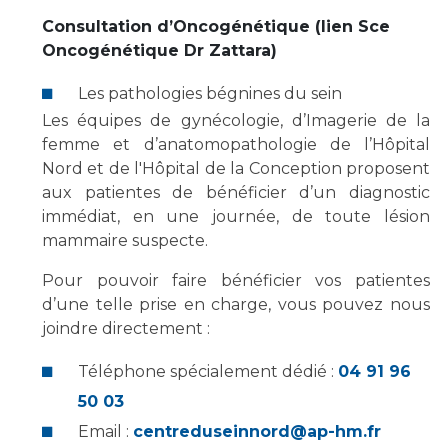
Les pôles d'activité médicale
Cancer
Consultation d’Oncogénétique (lien Sce
Anatomie et Cytologie Pathologiques
Oncogénétique Dr Zattara)
Adresser un examen au Laboratoire d'Infectiologie
Médecine nucléaire
Centres de référence Maladies Rares
Les pathologies bégnines du sein
Plateforme d'Expertise Maladies Rares
Les équipes de gynécologie, d’Imagerie de la
femme et d’anatomopathologie de l’Hôpital
Maladies rares
Nord et de l'Hôpital de la Conception proposent
Presse / Multimédia
aux patientes de bénéficier d’un diagnostic
immédiat, en une journée, de toute lésion
Maternité Hôpital Nord
Communiqués de presse
mammaire suspecte.
Dossiers de presse
Pour pouvoir faire bénéficier vos patientes
Médiathèque
d’une telle prise en charge, vous pouvez nous
joindre directement :
Vos représentants
Fournisseurs
Téléphone spécialement dédié :
04 91 96
La Commission Des Usagers (CDU)
50 03
Les Comités Locaux des Usagers
Rôles et missions
Email :
centreduseinnord@ap-hm.fr
Le projet des usagers