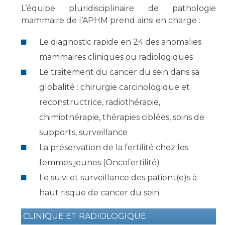
Les structures de recherche
Salon des familles
L’équipe pluridisciplinaire de pathologie
Transports sanitaires
mammaire de l’APHM prend ainsi en charge :
Vos droits, vos devoirs
Écoles et Instituts de Formation
Le diagnostic rapide en 24 des anomalies
mammaires cliniques ou radiologiques
Handicap
Le traitement du cancer du sein dans sa
Plateforme des internes
globalité : chirurgie carcinologique et
Handi 13
reconstructrice, radiothérapie,
Pôle Médecine Physique et Réadaptation
Professionnels de santé
chimiothérapie, thérapies ciblées, soins de
Accueil sourds et malentendants
supports, surveillance
Charte Romain Jacob
Adresser un patient
La préservation de la fertilité chez les
Mouvement Parcours Handicap 13
Réseaux de soins
femmes jeunes (Oncofertilité)
Adresser un examen au Laboratoire de Biologie
Le suivi et surveillance des patient(e)s à
Médicale
Activité physique
haut risque de cancer du sein
Radiologie / Imagerie
Cancérologie
CLINIQUE ET RADIOLOGIQUE