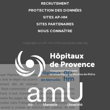
RECRUTEMENT
PROTECTION DES DONNÉES
SITES AP-HM
SITES PARTENAIRES
NOUS CONNAÎTRE
Copyright (c) AP-HM 2015 tous droits reservés
L’Assistance publique Hôpitaux de Marseille
utilise des cookies dont le dépôt est soumis
à votre consentement afin de mesurer
l’audience du site. Nous conservons votre choix pendant 6 mois. Vous
pouvez changer d’avis à tout moment via notre icône disponible en
bas à gauche de toutes les pages du site internet. Pour en savoir plus
sur la gestion, consulter notre Politique de protection de données. Ce
texte pourra être amené à évoluer en fonction des cookies du site