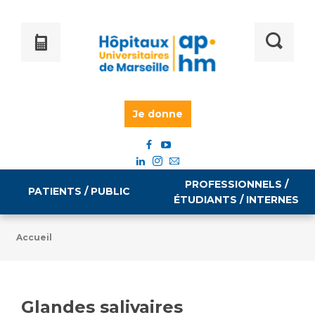
Je donne
PROFESSIONNELS /
PATIENTS / PUBLIC
ÉTUDIANTS / INTERNES
Accueil
Informations pratiques
Égalité professionnelle
Accès à votre dossier médical
Glandes salivaires
Emploi / formation
Tarifs