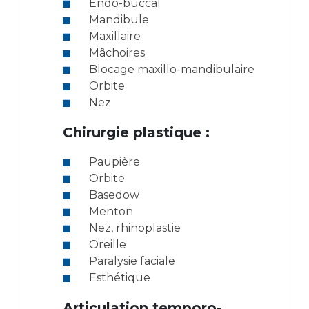
Endo-buccal
Mandibule
Maxillaire
Mâchoires
Blocage maxillo-mandibulaire
Orbite
Nez
Chirurgie plastique :
Paupière
Orbite
Basedow
Menton
Nez, rhinoplastie
Oreille
Paralysie faciale
Esthétique
Articulation temporo-