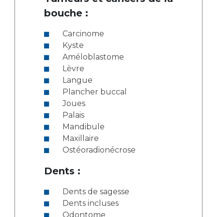
bouche :
Carcinome
Kyste
Améloblastome
Lèvre
Langue
Plancher buccal
Joues
Palais
Mandibule
Maxillaire
Ostéoradionécrose
Dents :
Dents de sagesse
Dents incluses
Odontome