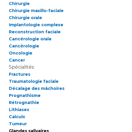
Liste des marchés conclus
Chirurgie
Documents utiles
Chirurgie maxillo-faciale
Chirurgie orale
Qualité
Implantologie complexe
Reconstruction faciale
Nos indicateurs qualité et de sécurité des soins
Cancérologie orale
Cancérologie
Oncologie
Protection des données
Cancer
Spécialités:
Fractures
Sécurité
Traumatologie faciale
Décalage des mâchoires
Prognathisme
Rétrognathie
Les recherches en santé à l’AP-HM
Lithiases
Calculs
Tumeur
Lieu de santé sans tabac
Glandes salivaires