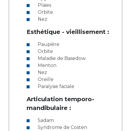
Plaies
Orbite
Nez
Esthétique - vieillisement :
Paupière
Orbite
Maladie de Basedow
Menton
Nez
Oreille
Paralysie faciale
Articulation temporo-
mandibulaire :
Sadam
Syndrome de Costen