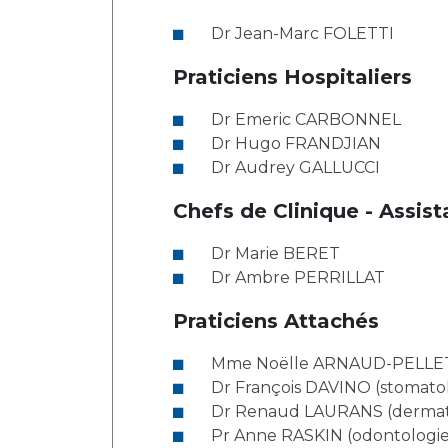
Laïcité et cultes
Les structures de recherche
Dr Jean-Marc FOLETTI
Les associations
Livret d'accueil
Praticiens Hospitaliers
Salon des familles
Transports sanitaires
Dr Emeric CARBONNEL
Dr Hugo FRANDJIAN
Vos droits, vos devoirs
Dr Audrey GALLUCCI
Chefs de Clinique - Assist
Dr Marie BERET
Dr Ambre PERRILLAT
Praticiens Attachés
Mme Noëlle ARNAUD-PELLET 
Dr François DAVINO (stomatolo
Dr Renaud LAURANS (dermat
Pr Anne RASKIN (odontologie 