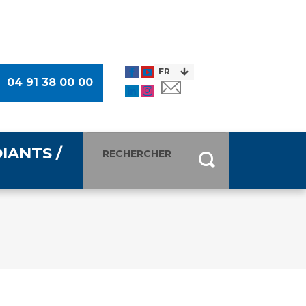
04 91 38 00 00
IANTS /
entants
ultimédia
 Des Usagers (CDU)
de presse
ocaux des Usagers
esse
usagers