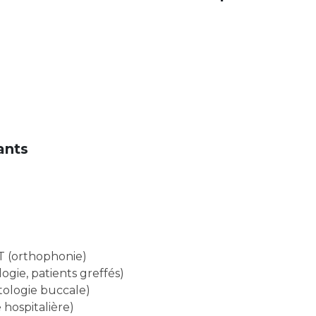
Maladies Rares
Plateforme d'Expertise
Maternité Hôpital Nord
Maladies Rares
ants
(orthophonie)
gie, patients greffés)
ologie buccale)
hospitalière)