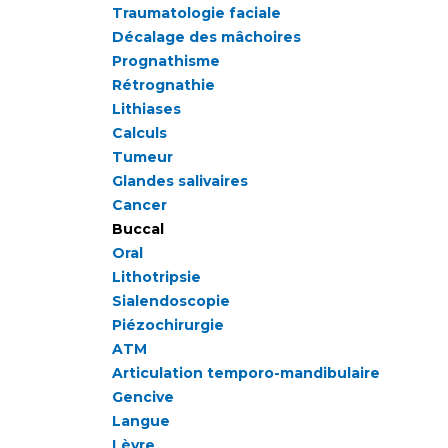
Traumatologie faciale
Décalage des mâchoires
Prognathisme
Rétrognathie
Lithiases
Calculs
Tumeur
Glandes salivaires
Cancer
Buccal
Oral
Lithotripsie
Sialendoscopie
Piézochirurgie
ATM
Articulation temporo-mandibulaire
Gencive
Langue
Lèvre