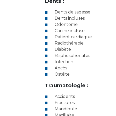
Dents :
Dents de sagesse
Dents incluses
Odontome
Canine incluse
Patient cardiaque
Radiothérapie
Diabète
Bisphosphonates
Infection
Abcès
Ostéite
Traumatologie :
Accidents
Fractures
Mandibule
Maxillaire