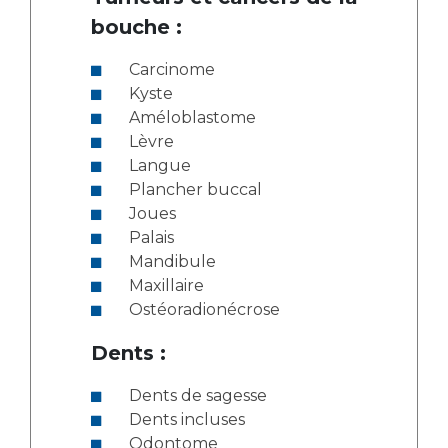
bouche :
Carcinome
Kyste
Améloblastome
Lèvre
Langue
Plancher buccal
Joues
Palais
Mandibule
Maxillaire
Ostéoradionécrose
Dents :
Dents de sagesse
Dents incluses
Odontome