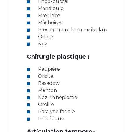
Endo-buccal
Mandibule
Maxillaire
Mâchoires
Blocage maxillo-mandibulaire
Orbite
Nez
Chirurgie plastique :
Paupière
Orbite
Basedow
Menton
Nez, rhinoplastie
Oreille
Paralysie faciale
Esthétique
Articulation temporo-