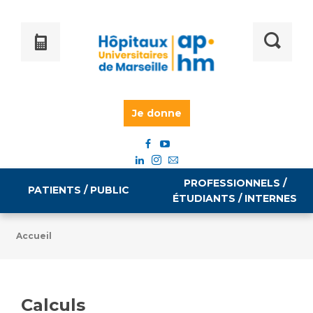
Je donne
PROFESSIONNELS /
PATIENTS / PUBLIC
ÉTUDIANTS / INTERNES
Accueil
Informations pratiques
Égalité professionnelle
Accès à votre dossier médical
Calculs
Emploi / formation
Tarifs