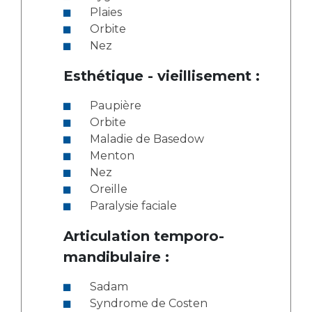
Plaies
Orbite
Nez
Esthétique - vieillisement :
Paupière
Orbite
Maladie de Basedow
Menton
Nez
Oreille
Paralysie faciale
Articulation temporo-
mandibulaire :
Sadam
Syndrome de Costen