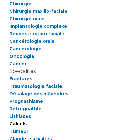
Liste des marchés conclus
Chirurgie
Documents utiles
Chirurgie maxillo-faciale
Chirurgie orale
Qualité
Implantologie complexe
Reconstruction faciale
Nos indicateurs qualité et de sécurité des soins
Cancérologie orale
Cancérologie
Oncologie
Protection des données
Cancer
Spécialités:
Fractures
Sécurité
Traumatologie faciale
Décalage des mâchoires
Prognathisme
Rétrognathie
Les recherches en santé à l’AP-HM
Lithiases
Calculs
Tumeur
Lieu de santé sans tabac
Glandes salivaires