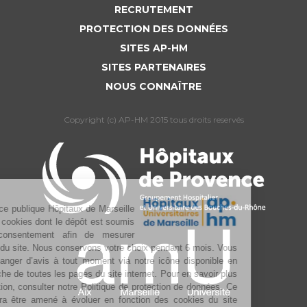
RECRUTEMENT
PROTECTION DES DONNÉES
SITES AP-HM
SITES PARTENAIRES
NOUS CONNAÎTRE
Copyright (c) AP-HM 2015 tous droits reservés
L’Assistance publique Hôpitaux de Marseille
utilise des cookies dont le dépôt est soumis
à votre consentement afin de mesurer
l’audience du site. Nous conservons votre choix pendant 6 mois. Vous
pouvez changer d’avis à tout moment via notre icône disponible en
bas à gauche de toutes les pages du site internet. Pour en savoir plus
sur la gestion, consulter notre Politique de protection de données. Ce
texte pourra être amené à évoluer en fonction des cookies du site