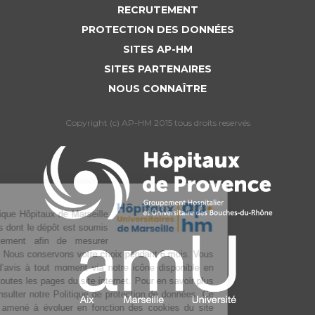
RECRUTEMENT
PROTECTION DES DONNÉES
SITES AP-HM
SITES PARTENAIRES
NOUS CONNAÎTRE
Copyright (c) AP-HM 2015 tous droits reservés
L’Assistance publique Hôpitaux de Marseille
utilise des cookies dont le dépôt est soumis
à votre consentement afin de mesurer
l’audience du site. Nous conservons votre choix pendant 6 mois. Vous
pouvez changer d’avis à tout moment via notre icône disponible en
bas à gauche de toutes les pages du site internet. Pour en savoir plus
sur la gestion, consulter notre Politique de protection de données. Ce
texte pourra être amené à évoluer en fonction des cookies du site