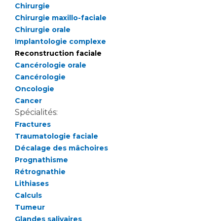
Liste des marchés conclus
Chirurgie
Documents utiles
Chirurgie maxillo-faciale
Chirurgie orale
Qualité
Implantologie complexe
Reconstruction faciale
Nos indicateurs qualité et de sécurité des soins
Cancérologie orale
Cancérologie
Oncologie
Protection des données
Cancer
Spécialités:
Fractures
Sécurité
Traumatologie faciale
Décalage des mâchoires
Prognathisme
Rétrognathie
Les recherches en santé à l’AP-HM
Lithiases
Calculs
Tumeur
Lieu de santé sans tabac
Glandes salivaires