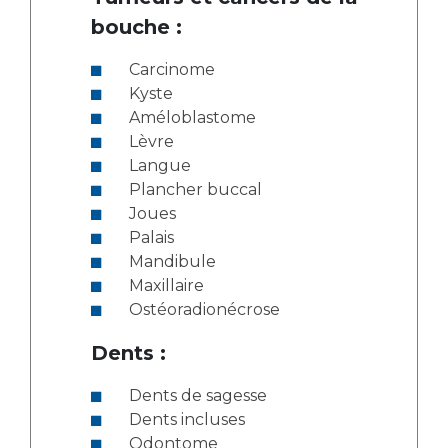
bouche :
Carcinome
Kyste
Améloblastome
Lèvre
Langue
Plancher buccal
Joues
Palais
Mandibule
Maxillaire
Ostéoradionécrose
Dents :
Dents de sagesse
Dents incluses
Odontome