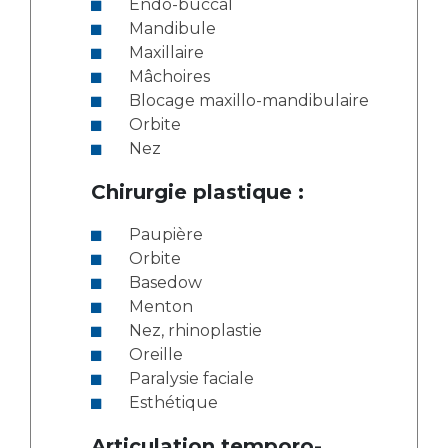
Endo-buccal
Mandibule
Maxillaire
Mâchoires
Blocage maxillo-mandibulaire
Orbite
Nez
Chirurgie plastique :
Paupière
Orbite
Basedow
Menton
Nez, rhinoplastie
Oreille
Paralysie faciale
Esthétique
Articulation temporo-