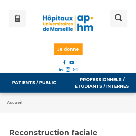
Je donne
PROFESSIONNELS /
PATIENTS / PUBLIC
ÉTUDIANTS / INTERNES
Accueil
Informations pratiques
Égalité professionnelle
Accès à votre dossier médical
Reconstruction faciale
Emploi / formation
Tarifs