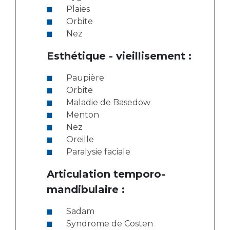
Plaies
Orbite
Nez
Esthétique - vieillisement :
Paupière
Orbite
Maladie de Basedow
Menton
Nez
Oreille
Paralysie faciale
Articulation temporo-
mandibulaire :
Sadam
Syndrome de Costen