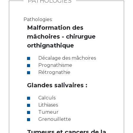
PATHOLOGIES
Pathologies:
Malformation des
mâchoires - chirurgue
orthignathique
Décalage des mâchoires
Prognathisme
Rétrognathie
Glandes salivaires :
Calculs
Lithiases
Tumeur
Grenouillette
Tumeurs et cancers de la