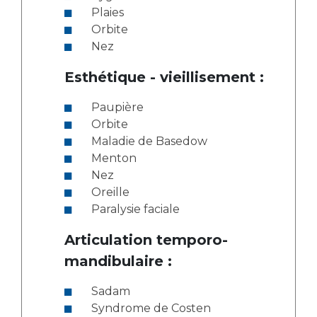
Plaies
Orbite
Nez
Esthétique - vieillisement :
Paupière
Orbite
Maladie de Basedow
Menton
Nez
Oreille
Paralysie faciale
Articulation temporo-
mandibulaire :
Sadam
Syndrome de Costen