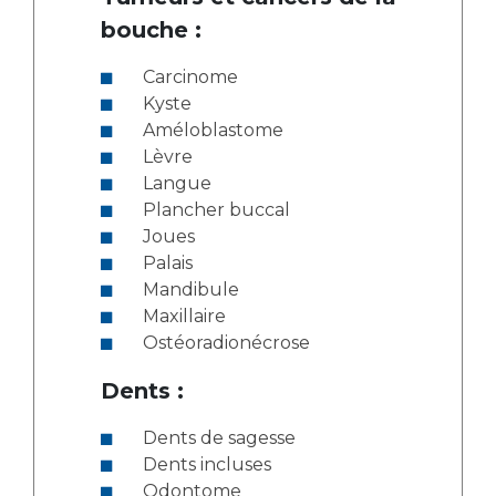
bouche :
Carcinome
Kyste
Améloblastome
Lèvre
Langue
Plancher buccal
Joues
Palais
Mandibule
Maxillaire
Ostéoradionécrose
Dents :
Dents de sagesse
Dents incluses
Odontome