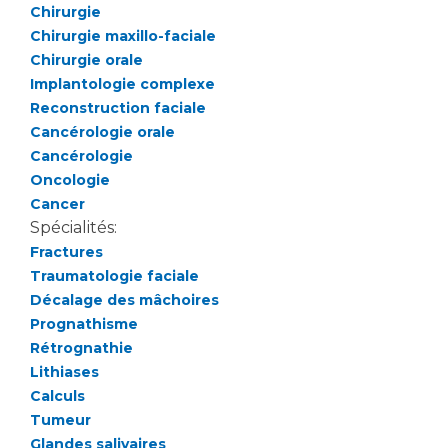
Liste des marchés conclus
Chirurgie
Documents utiles
Chirurgie maxillo-faciale
Chirurgie orale
Qualité
Implantologie complexe
Reconstruction faciale
Nos indicateurs qualité et de sécurité des soins
Cancérologie orale
Cancérologie
Oncologie
Protection des données
Cancer
Spécialités:
Fractures
Sécurité
Traumatologie faciale
Décalage des mâchoires
Prognathisme
Rétrognathie
Les recherches en santé à l’AP-HM
Lithiases
Calculs
Tumeur
Lieu de santé sans tabac
Glandes salivaires