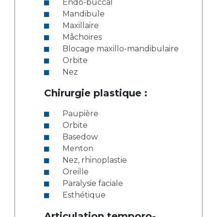
Endo-buccal
Mandibule
Maxillaire
Mâchoires
Blocage maxillo-mandibulaire
Orbite
Nez
Chirurgie plastique :
Paupière
Orbite
Basedow
Menton
Nez, rhinoplastie
Oreille
Paralysie faciale
Esthétique
Articulation temporo-