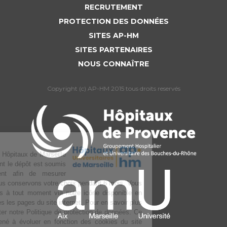
RECRUTEMENT
PROTECTION DES DONNÉES
SITES AP-HM
SITES PARTENAIRES
NOUS CONNAÎTRE
Copyright (c) AP-HM 2015 tous droits reservés
L’Assistance publique Hôpitaux de Marseille
utilise des cookies dont le dépôt est soumis
à votre consentement afin de mesurer
l’audience du site. Nous conservons votre choix pendant 6 mois. Vous
pouvez changer d’avis à tout moment via notre icône disponible en
bas à gauche de toutes les pages du site internet. Pour en savoir plus
sur la gestion, consulter notre Politique de protection de données. Ce
texte pourra être amené à évoluer en fonction des cookies du site