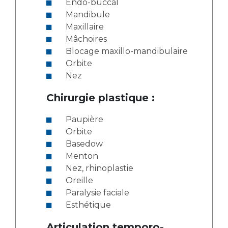
Endo-buccal
Mandibule
Maxillaire
Mâchoires
Blocage maxillo-mandibulaire
Orbite
Nez
Chirurgie plastique :
Paupière
Orbite
Basedow
Menton
Nez, rhinoplastie
Oreille
Paralysie faciale
Esthétique
Articulation temporo-