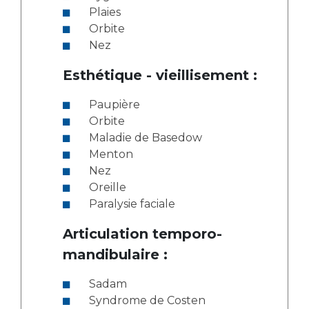
Plaies
Orbite
Nez
Esthétique - vieillisement :
Paupière
Orbite
Maladie de Basedow
Menton
Nez
Oreille
Paralysie faciale
Articulation temporo-
mandibulaire :
Sadam
Syndrome de Costen