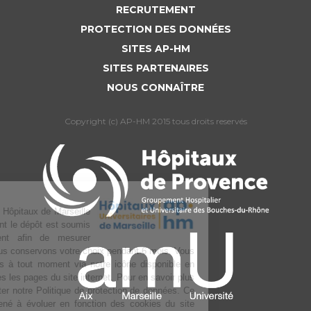
RECRUTEMENT
PROTECTION DES DONNÉES
SITES AP-HM
SITES PARTENAIRES
NOUS CONNAÎTRE
Copyright (c) AP-HM 2015 tous droits reservés
L’Assistance publique Hôpitaux de Marseille
utilise des cookies dont le dépôt est soumis
à votre consentement afin de mesurer
l’audience du site. Nous conservons votre choix pendant 6 mois. Vous
pouvez changer d’avis à tout moment via notre icône disponible en
bas à gauche de toutes les pages du site internet. Pour en savoir plus
sur la gestion, consulter notre Politique de protection de données. Ce
texte pourra être amené à évoluer en fonction des cookies du site