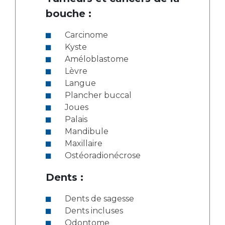
bouche :
Carcinome
Kyste
Améloblastome
Lèvre
Langue
Plancher buccal
Joues
Palais
Mandibule
Maxillaire
Ostéoradionécrose
Dents :
Dents de sagesse
Dents incluses
Odontome