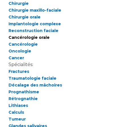
Liste des marchés conclus
Chirurgie
Documents utiles
Chirurgie maxillo-faciale
Chirurgie orale
Qualité
Implantologie complexe
Reconstruction faciale
Nos indicateurs qualité et de sécurité des soins
Cancérologie orale
Cancérologie
Oncologie
Protection des données
Cancer
Spécialités:
Fractures
Sécurité
Traumatologie faciale
Décalage des mâchoires
Prognathisme
Rétrognathie
Les recherches en santé à l’AP-HM
Lithiases
Calculs
Tumeur
Lieu de santé sans tabac
Glandes salivaires