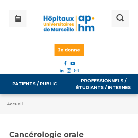
Je donne
PROFESSIONNELS /
PATIENTS / PUBLIC
ÉTUDIANTS / INTERNES
Accueil
Informations pratiques
Égalité professionnelle
Accès à votre dossier médical
Cancérologie orale
Emploi / formation
Tarifs