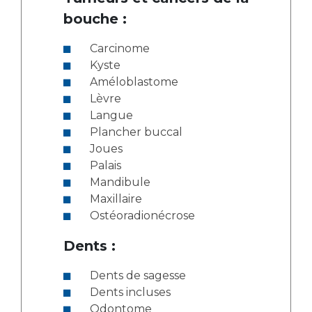
bouche :
Carcinome
Kyste
Améloblastome
Lèvre
Langue
Plancher buccal
Joues
Palais
Mandibule
Maxillaire
Ostéoradionécrose
Dents :
Dents de sagesse
Dents incluses
Odontome