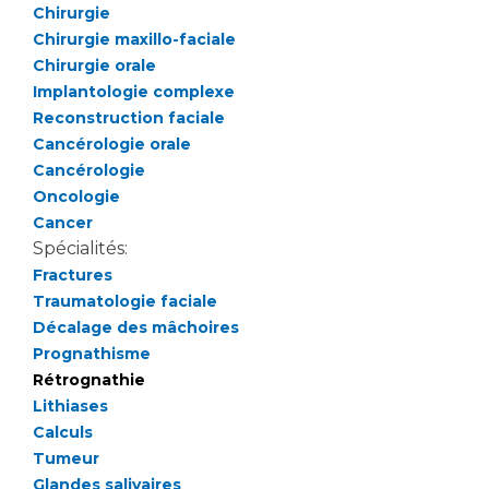
Liste des marchés conclus
Chirurgie
Documents utiles
Chirurgie maxillo-faciale
Chirurgie orale
Qualité
Implantologie complexe
Reconstruction faciale
Nos indicateurs qualité et de sécurité des soins
Cancérologie orale
Cancérologie
Oncologie
Protection des données
Cancer
Spécialités:
Fractures
Sécurité
Traumatologie faciale
Décalage des mâchoires
Prognathisme
Rétrognathie
Les recherches en santé à l’AP-HM
Lithiases
Calculs
Tumeur
Lieu de santé sans tabac
Glandes salivaires