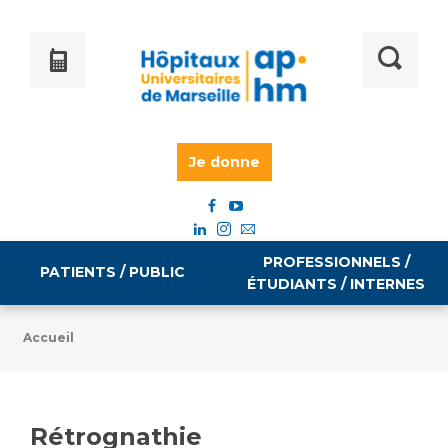
Je donne
PROFESSIONNELS /
PATIENTS / PUBLIC
ÉTUDIANTS / INTERNES
Accueil
Informations pratiques
Égalité professionnelle
Accès à votre dossier médical
Rétrognathie
Emploi / formation
Tarifs