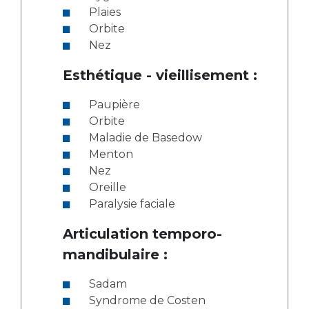
Plaies
Orbite
Nez
Esthétique - vieillisement :
Paupière
Orbite
Maladie de Basedow
Menton
Nez
Oreille
Paralysie faciale
Articulation temporo-
mandibulaire :
Sadam
Syndrome de Costen