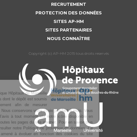
RECRUTEMENT
PROTECTION DES DONNÉES
SITES AP-HM
SITES PARTENAIRES
NOUS CONNAÎTRE
Copyright (c) AP-HM 2015 tous droits reservés
L’Assistance publique Hôpitaux de Marseille
utilise des cookies dont le dépôt est soumis
à votre consentement afin de mesurer
l’audience du site. Nous conservons votre choix pendant 6 mois. Vous
pouvez changer d’avis à tout moment via notre icône disponible en
bas à gauche de toutes les pages du site internet. Pour en savoir plus
sur la gestion, consulter notre Politique de protection de données. Ce
texte pourra être amené à évoluer en fonction des cookies du site