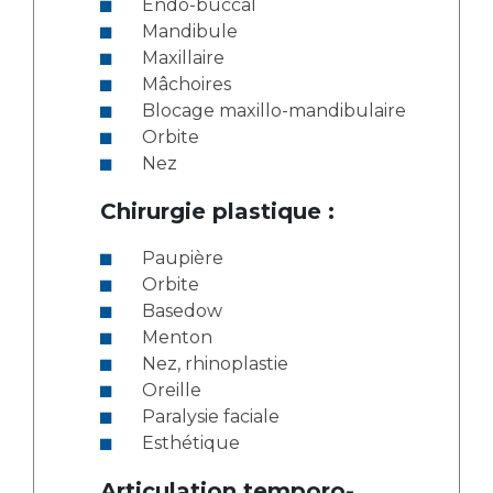
Endo-buccal
Mandibule
Maxillaire
Mâchoires
Blocage maxillo-mandibulaire
Orbite
Nez
Chirurgie plastique :
Paupière
Orbite
Basedow
Menton
Nez, rhinoplastie
Oreille
Paralysie faciale
Esthétique
Articulation temporo-