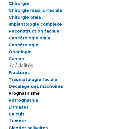
Liste des marchés conclus
Chirurgie
Documents utiles
Chirurgie maxillo-faciale
Chirurgie orale
Qualité
Implantologie complexe
Reconstruction faciale
Nos indicateurs qualité et de sécurité des soins
Cancérologie orale
Cancérologie
Oncologie
Protection des données
Cancer
Spécialités:
Fractures
Sécurité
Traumatologie faciale
Décalage des mâchoires
Prognathisme
Rétrognathie
Les recherches en santé à l’AP-HM
Lithiases
Calculs
Tumeur
Lieu de santé sans tabac
Glandes salivaires