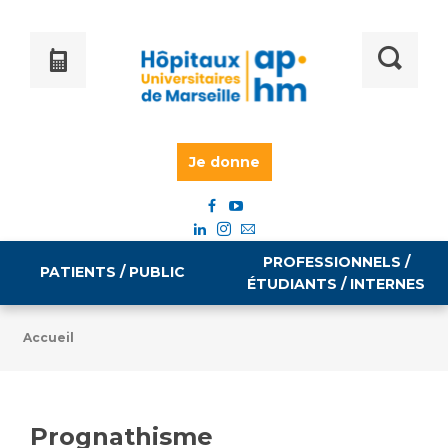
Je donne
PROFESSIONNELS /
PATIENTS / PUBLIC
ÉTUDIANTS / INTERNES
Accueil
Informations pratiques
Égalité professionnelle
Accès à votre dossier médical
Prognathisme
Emploi / formation
Tarifs