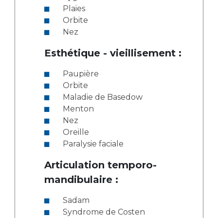
Plaies
Orbite
Nez
Esthétique - vieillisement :
Paupière
Orbite
Maladie de Basedow
Menton
Nez
Oreille
Paralysie faciale
Articulation temporo-
mandibulaire :
Sadam
Syndrome de Costen