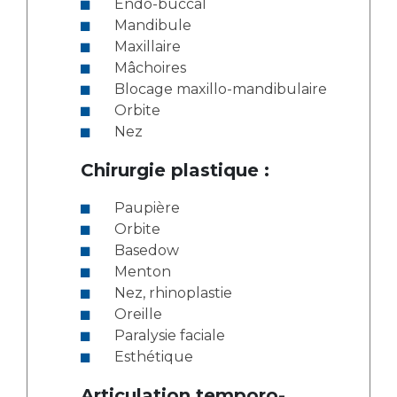
Endo-buccal
Mandibule
Maxillaire
Mâchoires
Blocage maxillo-mandibulaire
Orbite
Nez
Chirurgie plastique :
Paupière
Orbite
Basedow
Menton
Nez, rhinoplastie
Oreille
Paralysie faciale
Esthétique
Articulation temporo-