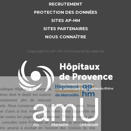
RECRUTEMENT
PROTECTION DES DONNÉES
SITES AP-HM
SITES PARTENAIRES
NOUS CONNAÎTRE
Copyright (c) AP-HM 2015 tous droits reservés
L’Assistance publique Hôpitaux de Marseille
utilise des cookies dont le dépôt est soumis
à votre consentement afin de mesurer
l’audience du site. Nous conservons votre choix pendant 6 mois. Vous
pouvez changer d’avis à tout moment via notre icône disponible en
bas à gauche de toutes les pages du site internet. Pour en savoir plus
sur la gestion, consulter notre Politique de protection de données. Ce
texte pourra être amené à évoluer en fonction des cookies du site