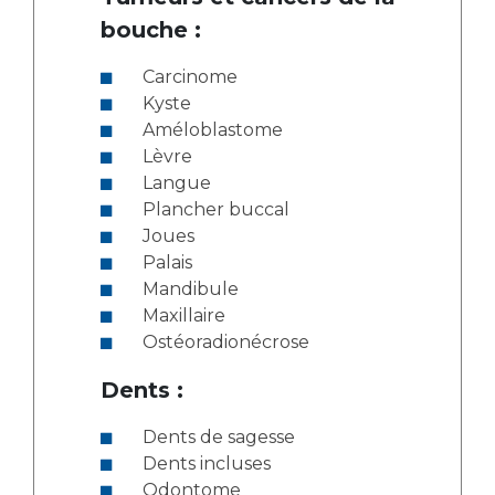
bouche :
Carcinome
Kyste
Améloblastome
Lèvre
Langue
Plancher buccal
Joues
Palais
Mandibule
Maxillaire
Ostéoradionécrose
Dents :
Dents de sagesse
Dents incluses
Odontome