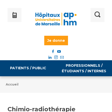
Je donne
PROFESSIONNELS /
PATIENTS / PUBLIC
ÉTUDIANTS / INTERNES
Accueil
Informations pratiques
Égalité professionnelle
Accès à votre dossier médical
Chimio-radiothérapie
Emploi / formation
Tarifs