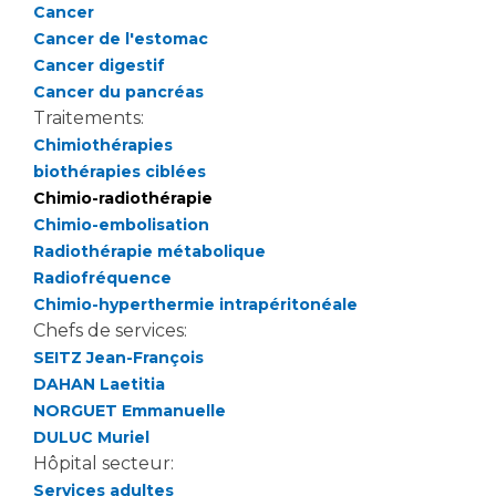
Les structures de recherche
Salon des familles
Cancer
Cancer de l'estomac
Transports sanitaires
Cancer digestif
Vos droits, vos devoirs
Écoles et Instituts de Formation
Cancer du pancréas
Traitements:
Chimiothérapies
Handicap
biothérapies ciblées
Plateforme des internes
Chimio-radiothérapie
Handi 13
Chimio-embolisation
Pôle Médecine Physique et Réadaptation
Radiothérapie métabolique
Professionnels de santé
Accueil sourds et malentendants
Radiofréquence
Chimio-hyperthermie intrapéritonéale
Charte Romain Jacob
Adresser un patient
Chefs de services:
Mouvement Parcours Handicap 13
Réseaux de soins
SEITZ Jean-François
Adresser un examen au Laboratoire de Biologie
DAHAN Laetitia
Médicale
NORGUET Emmanuelle
Activité physique
Radiologie / Imagerie
DULUC Muriel
Hôpital secteur:
Cancérologie
Services adultes