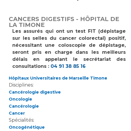
Vous accompagnez, vous rendez visite à un patient
Emplois paramédicaux
Vous allez être hospitalisé(e)
CANCERS DIGESTIFS - HÔPITAL DE
Emplois administratifs
Vous avez un examen d'imagerie ou de radiologie
LA TIMONE
Emplois médicaux
à réaliser
Les assurés qui ont un test FIT (dépistage
Espace Formation
sur les selles du cancer colorectal) positif,
Vous avez une analyse à réaliser
nécessitant une coloscopie de dépistage,
Étudiants hospitaliers
Vous venez en consultation
seront pris en charge dans les meilleurs
Emplois techniques et médico-techniques
myaphm, votre espace santé en ligne
délais en appelant le secrétariat des
Emplois divers
Infos COVID-19
consultations :
04 91 38 85 16
Emplois socio-éducatifs
Hôpitaux Universitaires de Marseille Timone
Statuts
Vivre ensemble à l'hôpital
Disciplines:
Stages paramédicaux
Cancérologie digestive
Oncologie
Culture à l'hôpital
Cancérologie
Laïcité et cultes
Chercheurs
Cancer
Les associations
Spécialités:
La recherche clinique à l'AP-HM
Livret d'accueil
Oncogénétique