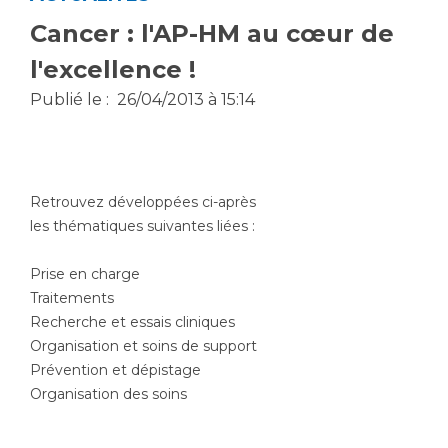
Vous accompagnez, vous rendez visite à un patient
Cancer : l'AP-HM au cœur de
Emplois paramédicaux
Vous allez être hospitalisé(e)
l'excellence !
Emplois administratifs
Vous avez un examen d'imagerie ou de radiologie
Publié le :
26/04/2013 à 15:14
Emplois médicaux
à réaliser
Espace Formation
Vous avez une analyse à réaliser
Étudiants hospitaliers
Vous venez en consultation
Emplois techniques et médico-techniques
myaphm, votre espace santé en ligne
Retrouvez développées ci-après
Emplois divers
Infos COVID-19
les thématiques suivantes liées :
Emplois socio-éducatifs
Statuts
Prise en charge
Vivre ensemble à l'hôpital
Traitements
Stages paramédicaux
Recherche et essais cliniques
Culture à l'hôpital
Organisation et soins de support
Prévention et dépistage
Laïcité et cultes
Chercheurs
Organisation des soins
Les associations
La recherche clinique à l'AP-HM
Livret d'accueil