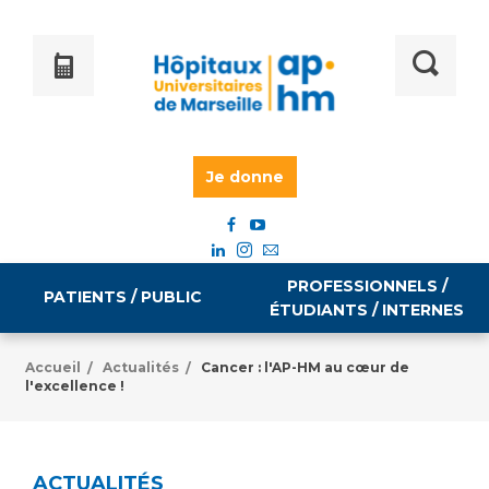
Je donne
PROFESSIONNELS /
PATIENTS / PUBLIC
ÉTUDIANTS / INTERNES
Accueil
Actualités
Cancer : l'AP-HM au cœur de
/
/
l'excellence !
Informations pratiques
Égalité professionnelle
Accès à votre dossier médical
Emploi / formation
ACTUALITÉS
Tarifs