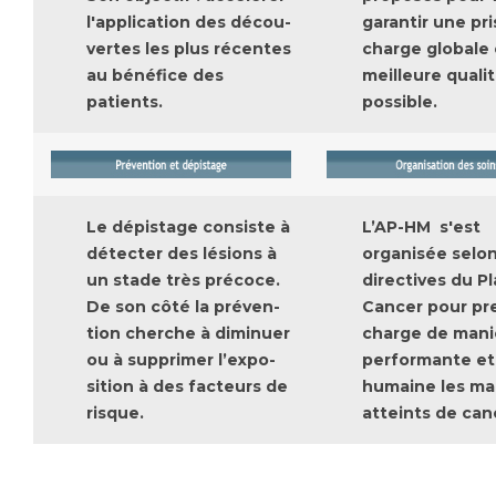
Les pôles d'activité médicale
Cancer
l'application des décou-
garantir une pr
Anatomie et Cytologie Pathologiques
vertes les plus récentes
charge globale 
Adresser un examen au Laboratoire d'Infectiologie
au bénéfice des
meilleure qualit
Médecine nucléaire
Centres de référence Maladies Rares
patients.
possible.
Plateforme d'Expertise Maladies Rares
Maladies rares
Presse / Multimédia
Le dépistage consiste à
L’AP-HM s'est
détecter des lésions à
organisée selon
Maternité Hôpital Nord
Communiqués de presse
un stade très précoce.
directives du
Pl
Dossiers de presse
De son côté la préven-
Cancer
pour pr
Médiathèque
tion cherche à diminuer
charge de mani
ou à supprimer l’expo-
performante et
Vos représentants
sition à des facteurs de
humaine les ma
Fournisseurs
risque.
atteints de can
La Commission Des Usagers (CDU)
Les Comités Locaux des Usagers
Rôles et missions
Le projet des usagers