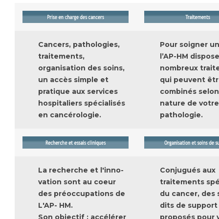
Les structures de recherche
Salon des familles
Transports sanitaires
Vos droits, vos devoirs
Écoles et Instituts de Formation
Cancers, pathologies,
Pour soigner un
traitements,
l’AP-HM dispos
Handicap
organisation des soins,
nombreux trai
Plateforme des internes
un accès simple et
qui peuvent êt
pratique aux services
combinés selon
Handi 13
hospitaliers spécialisés
nature de votre
Pôle Médecine Physique et Réadaptation
Professionnels de santé
en cancérologie.
pathologie.
Accueil sourds et malentendants
Charte Romain Jacob
Adresser un patient
Mouvement Parcours Handicap 13
Réseaux de soins
Adresser un examen au Laboratoire de Biologie
La recherche et l'inno-
Conjugués aux
Médicale
vation sont au coeur
traitements spé
Activité physique
Radiologie / Imagerie
des préoccupations de
du cancer, des 
L'AP- HM.
dits de support
Cancérologie
Son objectif : accélérer
proposés pour 