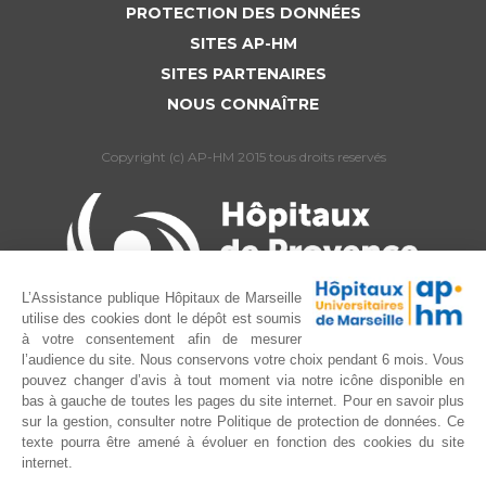
PROTECTION DES DONNÉES
SITES AP-HM
SITES PARTENAIRES
NOUS CONNAÎTRE
Copyright (c) AP-HM 2015 tous droits reservés
L’Assistance publique Hôpitaux de Marseille
utilise des cookies dont le dépôt est soumis
à votre consentement afin de mesurer
l’audience du site. Nous conservons votre choix pendant 6 mois. Vous
pouvez changer d’avis à tout moment via notre icône disponible en
bas à gauche de toutes les pages du site internet. Pour en savoir plus
sur la gestion, consulter notre Politique de protection de données. Ce
texte pourra être amené à évoluer en fonction des cookies du site
internet.