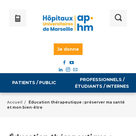
Je donne
PROFESSIONNELS /
PATIENTS / PUBLIC
ÉTUDIANTS / INTERNES
Accueil
Éducation thérapeutique : préserver ma santé
/
et mon bien-être
Informations pratiques
Égalité professionnelle
Accès à votre dossier médical
Emploi / formation
Tarifs