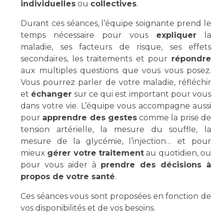
Liste des marchés conclus
individuelles
ou
collectives
.
Documents utiles
Durant ces séances, l’équipe soignante prend le
Qualité
temps nécessaire pour vous
expliquer
la
maladie, ses facteurs de risque, ses effets
secondaires, les traitements et pour
répondre
Nos indicateurs qualité et de sécurité des soins
aux multiples questions que vous vous posez.
Vous pourrez parler de votre maladie, réfléchir
et
échanger
sur ce qui est important pour vous
Protection des données
dans votre vie. L’équipe vous accompagne aussi
pour
apprendre des gestes
comme la prise de
tension artérielle, la mesure du souffle, la
Sécurité
mesure de la glycémie, l’injection… et pour
mieux
gérer votre traitement
au quotidien, ou
pour vous aider à
prendre des décisions à
Les recherches en santé à l’AP-HM
propos de votre santé
.
Ces séances vous sont proposées en fonction de
vos disponibilités et de vos besoins.
Lieu de santé sans tabac