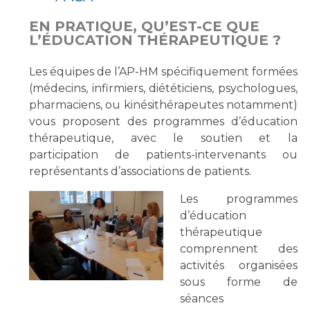
Les pôles d'activité médicale
Cancer
Anatomie et Cytologie Pathologiques
EN PRATIQUE, QU’EST-CE QUE
L’ÉDUCATION THÉRAPEUTIQUE ?
Adresser un examen au Laboratoire d'Infectiologie
Médecine nucléaire
Centres de référence Maladies Rares
Les équipes de l’AP-HM spécifiquement formées
Plateforme d'Expertise Maladies Rares
(médecins, infirmiers, diététiciens, psychologues,
pharmaciens, ou kinésithérapeutes notamment)
Maladies rares
vous proposent des programmes d’éducation
Presse / Multimédia
thérapeutique, avec le soutien et la
participation de patients-intervenants ou
Maternité Hôpital Nord
Communiqués de presse
représentants d’associations de patients.
Dossiers de presse
Les programmes
Médiathèque
d’éducation
Vos représentants
thérapeutique
comprennent des
Fournisseurs
activités organisées
La Commission Des Usagers (CDU)
sous forme de
Les Comités Locaux des Usagers
Rôles et missions
séances
Le projet des usagers