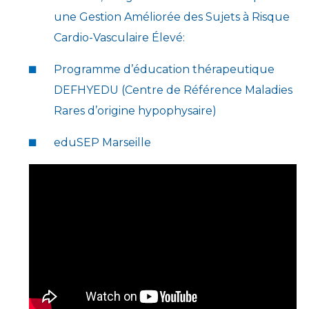
une Gestion Améliorée des Sujets à Risque
Cardio-Vasculaire Élevé:
Programme d’éducation thérapeutique
DEFHYEDU (Centre de Référence Maladies
Rares d’origine hypophysaire)
eduSEP Marseille