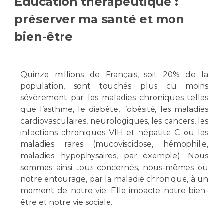
Éducation thérapeutique :
Vous accompagnez, vous rendez visite à un patient
préserver ma santé et mon
Emplois paramédicaux
Vous allez être hospitalisé(e)
bien-être
Emplois administratifs
Vous avez un examen d'imagerie ou de radiologie
Emplois médicaux
à réaliser
Espace Formation
Vous avez une analyse à réaliser
Quinze millions de Français, soit 20% de la
Étudiants hospitaliers
Vous venez en consultation
population, sont touchés plus ou moins
Emplois techniques et médico-techniques
myaphm, votre espace santé en ligne
sévèrement par les maladies chroniques telles
Emplois divers
Infos COVID-19
que l’asthme, le diabète, l’obésité, les maladies
Emplois socio-éducatifs
cardiovasculaires, neurologiques, les cancers, les
Statuts
infections chroniques VIH et hépatite C ou les
Vivre ensemble à l'hôpital
maladies rares (mucoviscidose, hémophilie,
Stages paramédicaux
maladies hypophysaires, par exemple). Nous
Culture à l'hôpital
sommes ainsi tous concernés, nous-mêmes ou
notre entourage, par la maladie chronique, à un
Laïcité et cultes
Chercheurs
moment de notre vie. Elle impacte notre bien-
Les associations
être et notre vie sociale.
La recherche clinique à l'AP-HM
Livret d'accueil