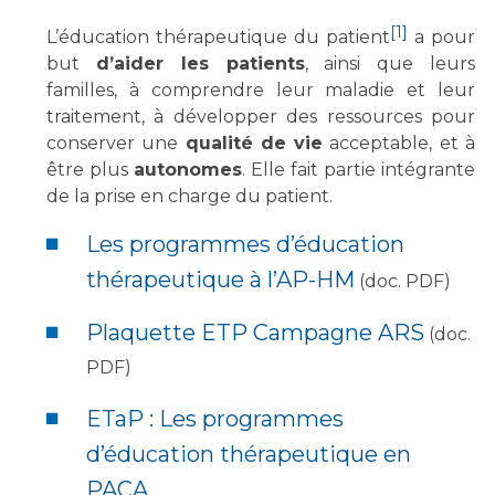
Les structures de recherche
Salon des familles
[1]
L’éducation thérapeutique du patient
a pour
Transports sanitaires
but
d’aider les patients
, ainsi que leurs
Vos droits, vos devoirs
Écoles et Instituts de Formation
familles, à comprendre leur maladie et leur
traitement, à développer des ressources pour
conserver une
qualité de vie
acceptable, et à
Handicap
être plus
autonomes
. Elle fait partie intégrante
Plateforme des internes
de la prise en charge du patient.
Handi 13
Les programmes d’éducation
Pôle Médecine Physique et Réadaptation
Professionnels de santé
Accueil sourds et malentendants
thérapeutique à l’AP-HM
(doc. PDF)
Charte Romain Jacob
Adresser un patient
Plaquette ETP Campagne ARS
(doc.
Mouvement Parcours Handicap 13
Réseaux de soins
PDF)
Adresser un examen au Laboratoire de Biologie
Médicale
ETaP : Les programmes
Activité physique
Radiologie / Imagerie
d’éducation thérapeutique en
Cancérologie
PACA