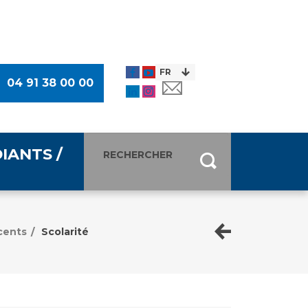
04 91 38 00 00
IANTS /
entants
ultimédia
cents
Scolarité
/
 Des Usagers (CDU)
de presse
ocaux des Usagers
esse
usagers