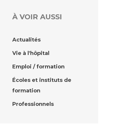
À VOIR AUSSI
rs
 qualité et de sécurité des soins
ons
Actualités
hés conclus
Vie à l'hôpital
les
 des données
Emploi / formation
Écoles et instituts de
formation
ches en santé à l’AP-HM
Professionnels
nté sans tabac