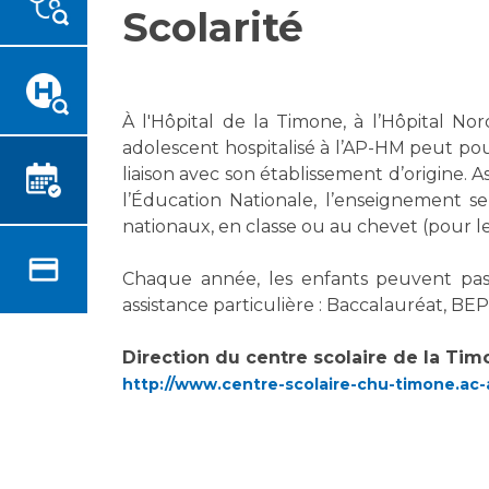
Scolarité
Emplois paramédicaux
Vous accompagnez, vous
rendez visite à un patient
Emplois administratifs
Vous allez être hospitalisé(e)
Emplois médicaux
Vous avez un examen
Espace Formation
À l'Hôpital de la Timone, à l’Hôpital N
d'imagerie ou de radiologie à
Étudiants hospitaliers
adolescent hospitalisé à l’AP-HM peut pour
réaliser
Emplois techniques et
liaison avec son établissement d’origine. 
Vous avez une analyse à
médico-techniques
l’Éducation Nationale, l’enseignement s
réaliser
nationaux, en classe ou au chevet (pour l
Emplois divers
Vous venez en consultation
Emplois socio-éducatifs
myaphm, votre espace
Chaque année, les enfants peuvent pass
Statuts
santé en ligne
assistance particulière : Baccalauréat, BE
Stages paramédicaux
Infos COVID-19
Direction du centre scolaire de la Tim
http://www.centre-scolaire-chu-timone.ac-ai
Chercheurs
Vivre ensemble à l'hôpital
La recherche clinique à l'AP-
Culture à l'hôpital
HM