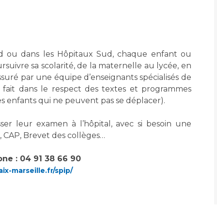
Accueil sourds et
malentendants
Professionnels de santé
Charte Romain Jacob
Qualité
Fournisseu
Mouvement Parcours
ord ou dans les Hôpitaux Sud, chaque enfant ou
Handicap 13
Adresser un patient
Nos indicateurs
Rôles et missi
suivre sa scolarité, de la maternelle au lycée, en
Réseaux de soins
Liste des marc
Assuré par une équipe d’enseignants spécialisés de
Adresser un examen au
Documents uti
e fait dans le respect des textes et programmes
Activité physique
Laboratoire de Biologie
Protection
es enfants qui ne peuvent pas se déplacer).
Médicale
Radiologie / Imagerie
er leur examen à l’hôpital, avec si besoin une
Cancer
Sécurité
Cancérologie
P, CAP, Brevet des collèges…
Les pôles d'activité médicale
one : 04 91 38 66 90
Anatomie et Cytologie
Médecine nucléaire
Les recher
x-marseille.fr/spip/
Pathologiques
Adresser un examen au
Laboratoire d'Infectiologie
Maladies rares
Lieu de sa
Centres de référence