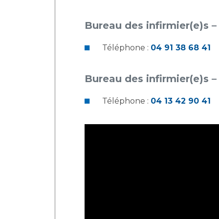
Laïcité et cultes
Les structures de recherche
Les associations
Bureau des infirmier(e)s 
Livret d'accueil
Salon des familles
Téléphone :
04 91 38 68 41
Transports sanitaires
Vos droits, vos devoirs
Bureau des infirmier(e)s –
Téléphone :
04 13 42 90 41