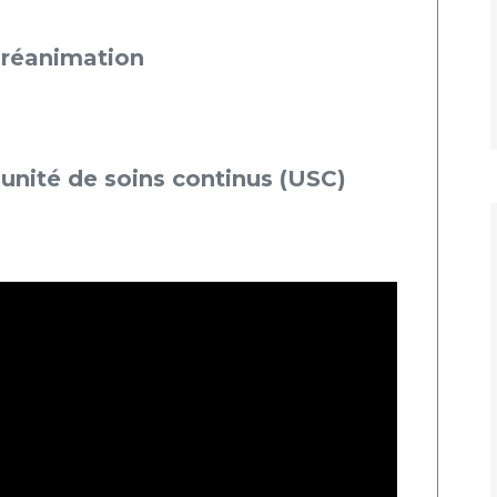
Maladies Rares
Plateforme d'Expertise
– réanimation
Maternité Hôpital Nord
Maladies Rares
 unité de soins continus (USC)