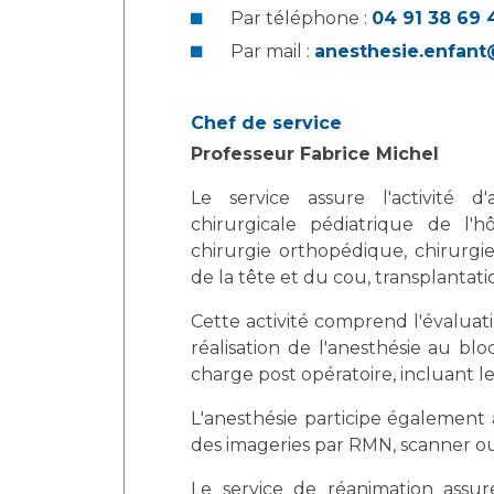
Par téléphone :
04 91 38 
Par mail :
anesthesie.enfant
Chef de service
Professeur Fabrice Michel
Le service assure l'activité d
chirurgicale pédiatrique de l'hô
chirurgie orthopédique, chirurgie cardiaque, chirurgie t
de la tête et du cou, transplantati
Cette activité comprend l'évaluati
réalisation de l'anesthésie au bloc opératoire, et la participation à la prise
charge post opératoire, incluant l
L'anesthésie participe également 
des imageries par RMN, scanner ou 
Le service de réanimation assur