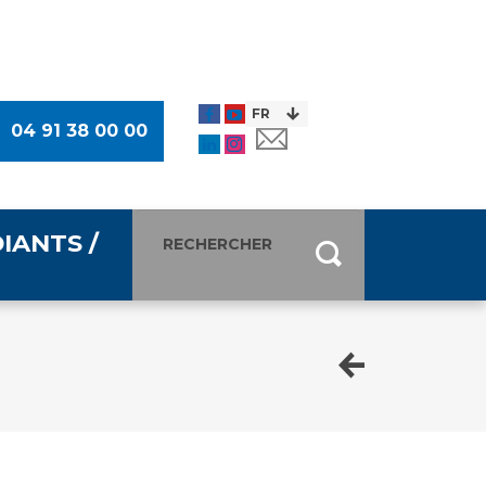
04 91 38 00 00
IANTS /
entants
ultimédia
 Des Usagers (CDU)
de presse
ocaux des Usagers
esse
usagers