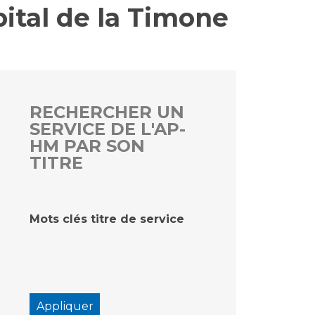
ital de la Timone
rs
 qualité et de sécurité des soins
ons
hés conclus
RECHERCHER UN
SERVICE DE L'AP-
les
 des données
HM PAR SON
TITRE
Mots clés titre de service
ches en santé à l’AP-HM
nté sans tabac