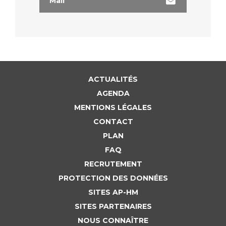
Mail
Liste des marchés conclus
Documents utiles
Qualité
Nos indicateurs qualité et de sécurité des soins
ACTUALITÉS
AGENDA
Protection des données
MENTIONS LÉGALES
CONTACT
PLAN
Sécurité
FAQ
RECRUTEMENT
Les recherches en santé à l’AP-HM
PROTECTION DES DONNÉES
SITES AP-HM
SITES PARTENAIRES
Lieu de santé sans tabac
NOUS CONNAÎTRE