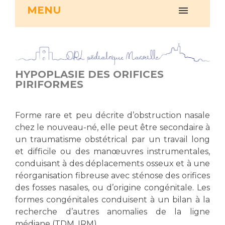
MENU
Vous accompagnez, vous rendez visite à un patient
Emplois paramédicaux
Vous allez être hospitalisé(e)
Emplois administratifs
Vous avez un examen d'imagerie ou de radiologie
Emplois médicaux
à réaliser
Espace Formation
Vous avez une analyse à réaliser
HYPOPLASIE DES ORIFICES
Étudiants hospitaliers
Vous venez en consultation
PIRIFORMES
Emplois techniques et médico-techniques
myaphm, votre espace santé en ligne
Emplois divers
Infos COVID-19
Forme rare et peu décrite d’obstruction nasale
Emplois socio-éducatifs
chez le nouveau-né, elle peut être secondaire à
Statuts
un traumatisme obstétrical par un travail long
Vivre ensemble à l'hôpital
Stages paramédicaux
et difficile ou des manœuvres instrumentales,
conduisant à des déplacements osseux et à une
Culture à l'hôpital
réorganisation fibreuse avec sténose des orifices
Laïcité et cultes
Chercheurs
des fosses nasales, ou d’origine congénitale. Les
formes congénitales conduisent à un bilan à la
Les associations
recherche d’autres anomalies de la ligne
La recherche clinique à l'AP-HM
Livret d'accueil
médiane (TDM, IRM) .