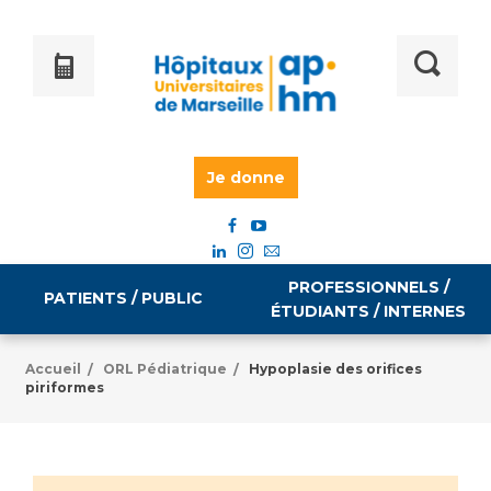
Je donne
PROFESSIONNELS /
PATIENTS / PUBLIC
ÉTUDIANTS / INTERNES
Accueil
ORL Pédiatrique
Hypoplasie des orifices
/
/
piriformes
Informations pratiques
Égalité professionnelle
Accès à votre dossier médical
Emploi / formation
Tarifs