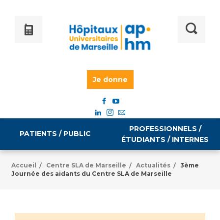
Je donne
PROFESSIONNELS /
PATIENTS / PUBLIC
ÉTUDIANTS / INTERNES
Accueil
Centre SLA de Marseille
Actualités
3ème
/
/
/
Journée des aidants du Centre SLA de Marseille
Informations pratiques
Égalité professionnelle
Accès à votre dossier médical
Emploi / formation
Tarifs