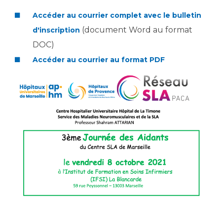
Les structures de recherche
Salon des familles
Accéder au courrier complet avec le bulletin
Transports sanitaires
(document Word au format
d'inscription
Vos droits, vos devoirs
Écoles et Instituts de Formation
DOC)
Accéder au courrier au format PDF
Handicap
Plateforme des internes
Handi 13
Pôle Médecine Physique et Réadaptation
Professionnels de santé
Accueil sourds et malentendants
Charte Romain Jacob
Adresser un patient
Mouvement Parcours Handicap 13
Réseaux de soins
Adresser un examen au Laboratoire de Biologie
Médicale
Activité physique
Radiologie / Imagerie
Cancérologie