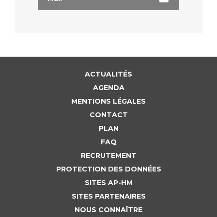
Liste des marchés conclus
Documents utiles
Qualité
Nos indicateurs qualité et de sécurité des soins
ACTUALITÉS
AGENDA
Protection des données
MENTIONS LÉGALES
CONTACT
PLAN
Sécurité
FAQ
RECRUTEMENT
PROTECTION DES DONNÉES
Les recherches en santé à l’AP-HM
SITES AP-HM
SITES PARTENAIRES
Lieu de santé sans tabac
NOUS CONNAÎTRE