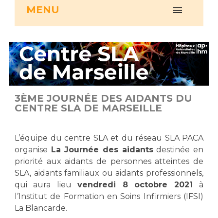
MENU
Vous accompagnez, vous rendez visite à un patient
Emplois paramédicaux
Vous allez être hospitalisé(e)
Emplois administratifs
Vous avez un examen d'imagerie ou de radiologie
Emplois médicaux
à réaliser
Espace Formation
Vous avez une analyse à réaliser
Étudiants hospitaliers
Vous venez en consultation
Emplois techniques et médico-techniques
myaphm, votre espace santé en ligne
3ÈME JOURNÉE DES AIDANTS DU
Emplois divers
Infos COVID-19
CENTRE SLA DE MARSEILLE
Emplois socio-éducatifs
Statuts
L’équipe du centre SLA et du réseau SLA PACA
Vivre ensemble à l'hôpital
Stages paramédicaux
organise
La Journée des aidants
destinée en
priorité aux aidants de personnes atteintes de
Culture à l'hôpital
SLA, aidants familiaux ou aidants professionnels,
Laïcité et cultes
Chercheurs
qui aura lieu
vendredi 8 octobre 2021
à
Les associations
l’Institut de Formation en Soins Infirmiers (IFSI)
La recherche clinique à l'AP-HM
La Blancarde.
Livret d'accueil