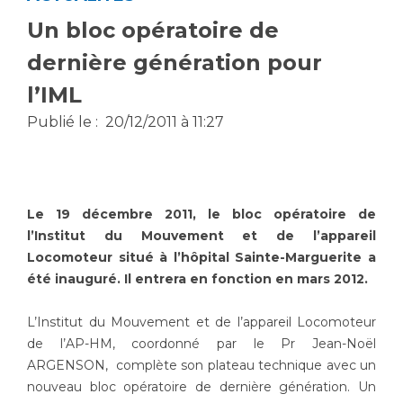
Vous accompagnez, vous rendez visite à un patient
Un bloc opératoire de
Emplois paramédicaux
Vous allez être hospitalisé(e)
dernière génération pour
Emplois administratifs
Vous avez un examen d'imagerie ou de radiologie
l’IML
Emplois médicaux
à réaliser
Espace Formation
Vous avez une analyse à réaliser
Publié le :
20/12/2011 à 11:27
Étudiants hospitaliers
Vous venez en consultation
Emplois techniques et médico-techniques
myaphm, votre espace santé en ligne
Emplois divers
Infos COVID-19
Le 19 décembre 2011, le bloc opératoire de
Emplois socio-éducatifs
l’Institut du Mouvement et de l’appareil
Statuts
Locomoteur situé à l’hôpital Sainte-Marguerite a
Vivre ensemble à l'hôpital
Stages paramédicaux
été inauguré. Il entrera en fonction en mars 2012.
Culture à l'hôpital
L’Institut du Mouvement et de l’appareil Locomoteur
Laïcité et cultes
Chercheurs
de l’AP-HM, coordonné par le Pr Jean-Noël
Les associations
ARGENSON, complète son plateau technique avec un
La recherche clinique à l'AP-HM
Livret d'accueil
nouveau bloc opératoire de dernière génération. Un