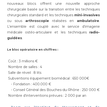
Les pôles d'activité médicale
Cancer
nouveaux blocs offrent une nouvelle approche
Anatomie et Cytologie Pathologiques
chirurgicale basée sur la transition entre les techniques
Adresser un examen au Laboratoire d'Infectiologie
chirurgicales standard et les techniques
mini-invasives
Médecine nucléaire
Centres de référence Maladies Rares
ou sous
arthroscopie
réalisées en
ambulatoire
.
L’ensemble est couplé avec le service d’imagerie
Plateforme d'Expertise Maladies Rares
médicale ostéo-articulaire et les techniques
radio-
Maladies rares
guidées
.
Presse / Multimédia
Le bloc opératoire en chiffres :
Maternité Hôpital Nord
Communiqués de presse
Coût : 3 millions €
Dossiers de presse
Nombre de salles : 4
Médiathèque
Salle de réveil : 8 lits
Subventions équipement biomédical : 650 000€
Vos représentants
- Fondation : 400.000 €
Fournisseurs
- Conseil Général des Bouches-du-Rhône : 250 000 €
La Commission Des Usagers (CDU)
Nombre d’interventions prévues : 2 000 par an
Les Comités Locaux des Usagers
Rôles et missions
Le projet des usagers