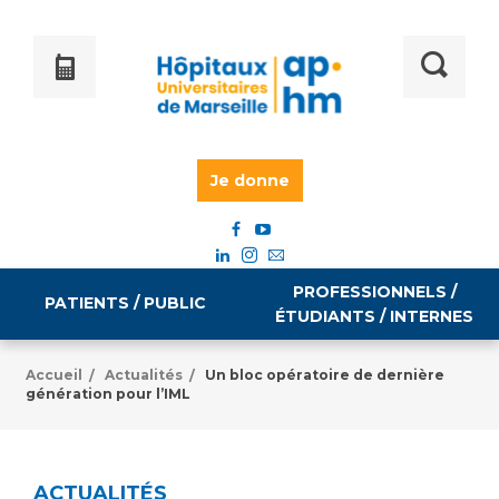
Je donne
PROFESSIONNELS /
PATIENTS / PUBLIC
ÉTUDIANTS / INTERNES
Accueil
Actualités
Un bloc opératoire de dernière
/
/
génération pour l’IML
Informations pratiques
Égalité professionnelle
Accès à votre dossier médical
Emploi / formation
ACTUALITÉS
Tarifs