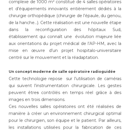
complexe de 1000 m² constitué de 4 salles opératoires
Les structures de recherche
Salon des familles
et d’équipements innovants entièrement dédiés à la
Transports sanitaires
chirurgie orthopédique (chirurgie de l’épaule, du genou,
Vos droits, vos devoirs
de la hanche…). Cette réalisation est une nouvelle étape
Écoles et Instituts de Formation
dans la reconfiguration des hôpitaux Sud,
établissement qui connaît une évolution majeure liée
Handicap
aux orientations du projet médical de l’AP-HM, avec la
Plateforme des internes
mise en œuvre d’un projet hospitalo-universitaire
Handi 13
centré sur le mouvement et la réadaptation.
Pôle Médecine Physique et Réadaptation
Professionnels de santé
Un concept moderne de salle opératoire radioguidée
Accueil sourds et malentendants
Cette technologie repose sur l’utilisation de caméras
Charte Romain Jacob
Adresser un patient
qui suivent l’instrumentation chirurgicale. Les gestes
Mouvement Parcours Handicap 13
Réseaux de soins
peuvent être
s
contrôlés en temps réel grâce à des
Adresser un examen au Laboratoire de Biologie
images en trois dimensions.
Médicale
Ces nouvelles salles opératoires ont été réalisées de
Activité physique
manière à créer un environnement chirurgical optimal
Radiologie / Imagerie
pour le chirurgien, son équipe et le patient. Par ailleurs,
Cancérologie
les installations utilisées pour la fabrication de ces