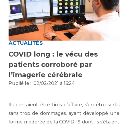
Vous accompagnez, vous rendez visite à un patient
Emplois paramédicaux
Vous allez être hospitalisé(e)
Emplois administratifs
Vous avez un examen d'imagerie ou de radiologie
Emplois médicaux
à réaliser
Espace Formation
Vous avez une analyse à réaliser
ACTUALITÉS
Étudiants hospitaliers
Vous venez en consultation
COVID long : le vécu des
Emplois techniques et médico-techniques
myaphm, votre espace santé en ligne
Emplois divers
Infos COVID-19
patients corroboré par
Emplois socio-éducatifs
l’imagerie cérébrale
Statuts
Vivre ensemble à l'hôpital
Publié le :
02/02/2021 à 16:24
Stages paramédicaux
Culture à l'hôpital
Ils pensaient être tirés d’affaire, s’en être sortis
Laïcité et cultes
Chercheurs
sans trop de dommages, ayant développé une
Les associations
La recherche clinique à l'AP-HM
forme modérée de la COVID-19 dont ils s’étaient
Livret d'accueil