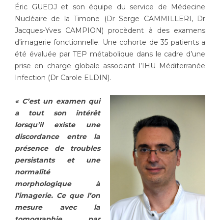
Les pôles d'activité médicale
Cancer
Éric GUEDJ et son équipe du service de Médecine
Anatomie et Cytologie Pathologiques
Nucléaire de la Timone (Dr Serge CAMMILLERI, Dr
Adresser un examen au Laboratoire d'Infectiologie
Jacques-Yves CAMPION) procèdent à des examens
Médecine nucléaire
Centres de référence Maladies Rares
d’imagerie fonctionnelle. Une cohorte de 35 patients a
été évaluée par TEP métabolique dans le cadre d’une
Plateforme d'Expertise Maladies Rares
prise en charge globale associant l’IHU Méditerranée
Maladies rares
Infection (Dr Carole ELDIN).
Presse / Multimédia
« C’est un examen qui
a tout son intérêt
Maternité Hôpital Nord
Communiqués de presse
lorsqu’il existe une
Dossiers de presse
discordance entre la
Médiathèque
présence de troubles
persistants et une
Vos représentants
normalité
Fournisseurs
morphologique à
La Commission Des Usagers (CDU)
l’imagerie. Ce que l’on
Les Comités Locaux des Usagers
mesure avec la
Rôles et missions
Le projet des usagers
tomographie par