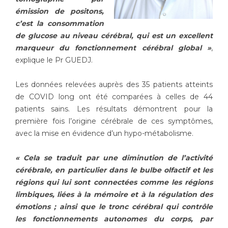
Liste des marchés conclus
émission de positons,
Documents utiles
c’est la consommation
Qualité
de glucose au niveau cérébral, qui est un excellent
marqueur du fonctionnement cérébral global »
,
explique le Pr GUEDJ.
Nos indicateurs qualité et de sécurité des soins
Les données relevées auprès des 35 patients atteints
de COVID long ont été comparées à celles de 44
Protection des données
patients sains. Les résultats démontrent pour la
première fois l’origine cérébrale de ces symptômes,
avec la mise en évidence d’un hypo-métabolisme.
Sécurité
« Cela se traduit par une diminution de l’activité
cérébrale, en particulier dans le bulbe olfactif et les
Les recherches en santé à l’AP-HM
régions qui lui sont connectées comme les régions
limbiques, liées à la mémoire et à la régulation des
émotions ; ainsi que le tronc cérébral qui contrôle
Lieu de santé sans tabac
les fonctionnements autonomes du corps, par