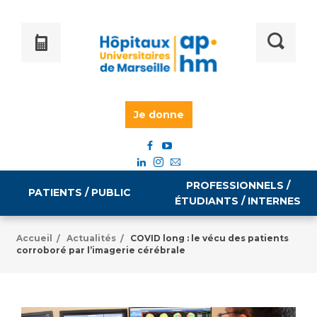
Je donne
PROFESSIONNELS /
PATIENTS / PUBLIC
ÉTUDIANTS / INTERNES
Accueil
Actualités
COVID long : le vécu des patients
/
/
corroboré par l’imagerie cérébrale
Informations pratiques
Égalité professionnelle
Accès à votre dossier médical
Emploi / formation
Tarifs