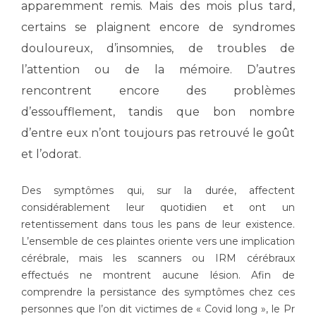
Les structures de recherche
Salon des familles
apparemment remis. Mais des mois plus tard,
Transports sanitaires
certains se plaignent encore de syndromes
Vos droits, vos devoirs
douloureux, d’insomnies, de troubles de
Écoles et Instituts de Formation
l’attention ou de la mémoire. D’autres
rencontrent encore des problèmes
Handicap
Plateforme des internes
d’essoufflement, tandis que bon nombre
d’entre eux n’ont toujours pas retrouvé le goût
Handi 13
et l’odorat.
Pôle Médecine Physique et Réadaptation
Professionnels de santé
Accueil sourds et malentendants
Des symptômes qui, sur la durée, affectent
Charte Romain Jacob
Adresser un patient
considérablement leur quotidien et ont un
Mouvement Parcours Handicap 13
Réseaux de soins
retentissement dans tous les pans de leur existence.
Adresser un examen au Laboratoire de Biologie
L’ensemble de ces plaintes oriente vers une implication
Médicale
cérébrale, mais les scanners ou IRM cérébraux
Activité physique
effectués ne montrent aucune lésion. Afin de
Radiologie / Imagerie
comprendre la persistance des symptômes chez ces
Cancérologie
personnes que l’on dit victimes de « Covid long », le Pr