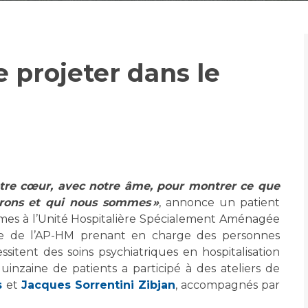
Maladies Rares
Plateforme d'Expertise
Maternité Hôpital Nord
Maladies Rares
se projeter dans le
notre cœur, avec notre âme, pour montrer ce que
irons et qui nous sommes »
, annonce un patient
mmes à l’Unité Hospitalière Spécialement Aménagée
ure de l’AP-HM prenant en charge des personnes
itent des soins psychiatriques en hospitalisation
nzaine de patients a participé à des ateliers de
s
et
Jacques Sorrentini Zibjan
, accompagnés par