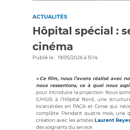
Laïcité et cultes
Les structures de recherche
Les associations
ACTUALITÉS
Livret d'accueil
Salon des familles
Hôpital spécial : 
Transports sanitaires
Vos droits, vos devoirs
cinéma
Publié le :
19/05/2026 à 15:14
« Ce film, nous l’avons réalisé avec 
nous ressentons, ce à quoi nous asp
pour introduire la projection. Nous so
(UHSA) à l’Hôpital Nord, une struct
incarcérées en PACA et Corse qui nécess
complète. Pendant quatre mois, une qui
création avec les artistes
Laurent Reye
des soignants du service.