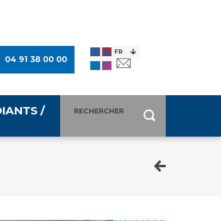
04 91 38 00 00
IANTS /
entants
ultimédia
 Des Usagers (CDU)
de presse
ocaux des Usagers
esse
usagers