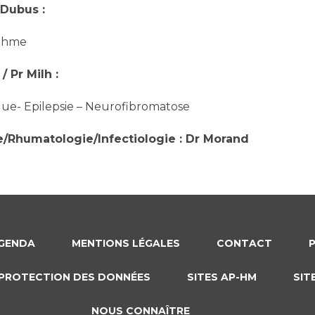
 Dubus :
sthme
 Pr Milh :
que- Epilepsie – Neurofibromatose
e/Rhumatologie/Infectiologie : Dr Morand
GENDA
MENTIONS LÉGALES
CONTACT
PROTECTION DES DONNÉES
SITES AP-HM
SIT
NOUS CONNAÎTRE