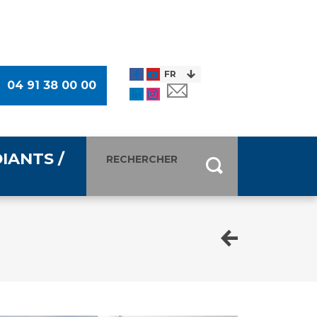
04 91 38 00 00
IANTS /
entants
ultimédia
 Des Usagers (CDU)
de presse
ocaux des Usagers
esse
usagers