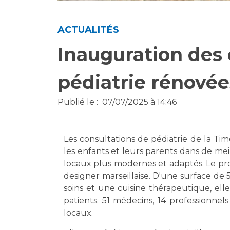
Laïcité et cultes
Les structures de recherche
Les associations
ACTUALITÉS
Livret d'accueil
Salon des familles
Inauguration des 
Transports sanitaires
Vos droits, vos devoirs
pédiatrie rénovée
Publié le :
07/07/2025 à 14:46
Les consultations de pédiatrie de la Ti
les enfants et leurs parents dans de meil
locaux plus modernes et adaptés. Le pro
designer marseillaise. D'une surface de 5
soins et une cuisine thérapeutique, ell
patients. 51 médecins, 14 professionnel
locaux.