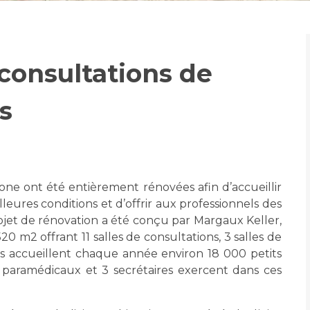
Maladies Rares
Plateforme d'Expertise
Maternité Hôpital Nord
Maladies Rares
consultations de
s
mone ont été entièrement rénovées afin d’accueillir
leures conditions et d’offrir aux professionnels des
jet de rénovation a été conçu par Margaux Keller,
20 m2 offrant 11 salles de consultations, 3 salles de
es accueillent chaque année environ 18 000 petits
s paramédicaux et 3 secrétaires exercent dans ces