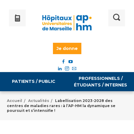
Je donne
PROFESSIONNELS /
PATIENTS / PUBLIC
ÉTUDIANTS / INTERNES
Accueil
Actualités
Labellisation 2023-2028 des
/
/
centres de maladies rares : à l’AP-HM la dynamique se
Informations pratiques
Égalité professionnelle
poursuit et s’intensifie !
Accès à votre dossier médical
Emploi / formation
Tarifs