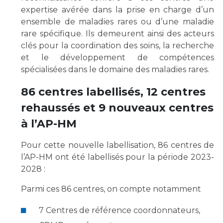
Les structures de recherche
Salon des familles
expertise avérée dans la prise en charge d’un
Transports sanitaires
ensemble de maladies rares ou d’une maladie
Vos droits, vos devoirs
rare spécifique. Ils demeurent ainsi des acteurs
Écoles et Instituts de Formation
clés pour la coordination des soins, la recherche
et le développement de compétences
Handicap
spécialisées dans le domaine des maladies rares.
Plateforme des internes
86 centres labellisés, 12 centres
Handi 13
rehaussés et 9 nouveaux centres
Pôle Médecine Physique et Réadaptation
Professionnels de santé
à l’AP-HM
Accueil sourds et malentendants
Charte Romain Jacob
Adresser un patient
Pour cette nouvelle labellisation, 86 centres de
Mouvement Parcours Handicap 13
Réseaux de soins
l’AP-HM ont été labellisés pour la période 2023-
2028 :
Adresser un examen au Laboratoire de Biologie
Médicale
Activité physique
Parmi ces 86 centres, on compte notamment
Radiologie / Imagerie
Cancérologie
7 Centres de référence coordonnateurs,