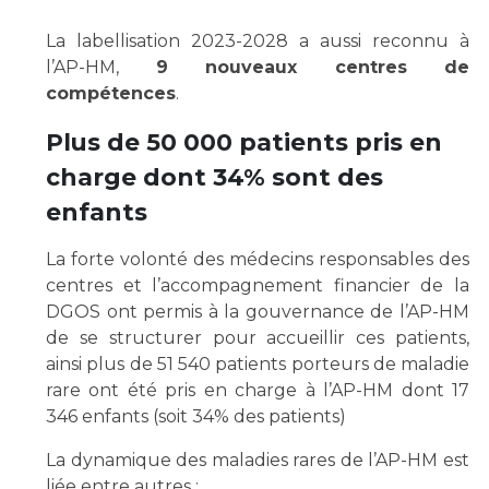
Liste des marchés conclus
Documents utiles
La labellisation 2023-2028 a aussi reconnu à
l’AP-HM,
9 nouveaux centres de
Qualité
compétences
.
Nos indicateurs qualité et de sécurité des soins
Plus de 50 000 patients pris en
charge dont 34% sont des
enfants
Protection des données
La forte volonté des médecins responsables des
centres et l’accompagnement financier de la
Sécurité
DGOS ont permis à la gouvernance de l’AP-HM
de se structurer pour accueillir ces patients,
ainsi plus de 51 540 patients porteurs de maladie
Les recherches en santé à l’AP-HM
rare ont été pris en charge à l’AP-HM dont 17
346 enfants (soit 34% des patients)
La dynamique des maladies rares de l’AP-HM est
Lieu de santé sans tabac
liée entre autres :