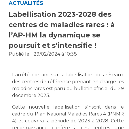
ACTUALITÉS
Vous accompagnez, vous rendez visite à un patient
Labellisation 2023-2028 des
Emplois paramédicaux
Vous allez être hospitalisé(e)
Emplois administratifs
centres de maladies rares : à
Vous avez un examen d'imagerie ou de radiologie
Emplois médicaux
à réaliser
l’AP-HM la dynamique se
Espace Formation
Vous avez une analyse à réaliser
poursuit et s’intensifie !
Étudiants hospitaliers
Vous venez en consultation
Emplois techniques et médico-techniques
Publié le :
29/02/2024 à 10:38
myaphm, votre espace santé en ligne
Emplois divers
Infos COVID-19
Emplois socio-éducatifs
L’arrêté portant sur la labellisation des réseaux
Statuts
des centres de référence prenant en charge les
Vivre ensemble à l'hôpital
Stages paramédicaux
maladies rares est paru au bulletin officiel du 29
décembre 2023.
Culture à l'hôpital
Cette nouvelle labellisation s’inscrit dans le
Laïcité et cultes
Chercheurs
cadre du Plan National Maladies Rares 4 (PNMR
Les associations
4) et couvrira la période de 2023 à 2028. Cette
La recherche clinique à l'AP-HM
Livret d'accueil
reconnaissance confère à ces centres une