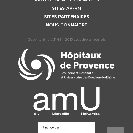
PROTECTION DES DONNÉES
SITES AP-HM
SITES PARTENAIRES
NOUS CONNAÎTRE
Copyright (c) AP-HM 2015 tous droits reservés
sistance publique Hôpitaux de Marseille
ise des cookies dont le dépôt est soumis
otre consentement afin de mesurer l’audience du site. Nous
ervons votre choix pendant 6 mois. Vous pouvez changer d’avis
ut moment via notre icône disponible en bas à gauche de toutes
pages du site internet. Pour en savoir plus sur la gestion,
ulter notre Politique de protection de données. Ce texte pourra
 amené à évoluer en fonction des cookies du site internet.
 la politique de confidentialité