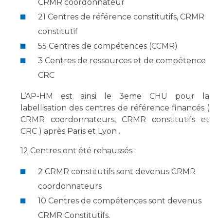
Les pôles d'activité médicale
CRMR coordonnateur
Cancer
Anatomie et Cytologie Pathologiques
21 Centres de référence constitutifs, CRMR
Adresser un examen au Laboratoire d'Infectiologie
constitutif
Médecine nucléaire
Centres de référence Maladies Rares
55 Centres de compétences (CCMR)
Plateforme d'Expertise Maladies Rares
3 Centres de ressources et de compétence
CRC
Maladies rares
Presse / Multimédia
L’AP-HM est ainsi le 3eme CHU pour la
labellisation des centres de référence financés (
Maternité Hôpital Nord
Communiqués de presse
CRMR coordonnateurs, CRMR constitutifs et
Dossiers de presse
CRC ) après Paris et Lyon .
Médiathèque
12 Centres ont été rehaussés :
Vos représentants
2 CRMR constitutifs sont devenus CRMR
Fournisseurs
coordonnateurs
La Commission Des Usagers (CDU)
10 Centres de compétences sont devenus
Les Comités Locaux des Usagers
Rôles et missions
CRMR Constitutifs.
Le projet des usagers