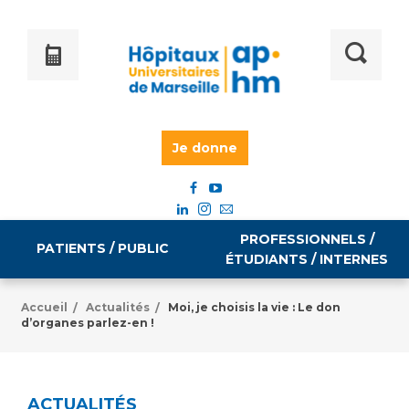
Je donne
PROFESSIONNELS /
PATIENTS / PUBLIC
ÉTUDIANTS / INTERNES
Accueil
Actualités
Moi, je choisis la vie : Le don
/
/
d’organes parlez-en !
Informations pratiques
Égalité professionnelle
Accès à votre dossier médical
Emploi / formation
ACTUALITÉS
Tarifs