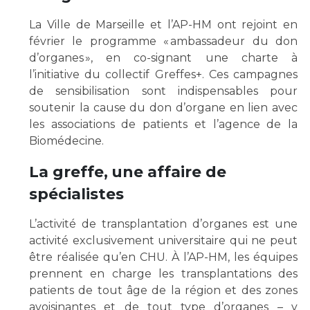
Les pôles d'activité médicale
Cancer
Anatomie et Cytologie Pathologiques
La Ville de Marseille et l’AP-HM ont rejoint en
Adresser un examen au Laboratoire d'Infectiologie
février le programme « ambassadeur du don
Médecine nucléaire
d’organes », en co-signant une charte à
Centres de référence Maladies Rares
l’initiative du collectif Greffes+. Ces campagnes
Plateforme d'Expertise Maladies Rares
de sensibilisation sont indispensables pour
soutenir la cause du don d’organe en lien avec
Maladies rares
les associations de patients et l’agence de la
Presse / Multimédia
Biomédecine.
Maternité Hôpital Nord
Communiqués de presse
La greffe, une affaire de
Dossiers de presse
spécialistes
Médiathèque
L’activité de transplantation d’organes est une
Vos représentants
activité exclusivement universitaire qui ne peut
Fournisseurs
être réalisée qu’en CHU. À l’AP-HM, les équipes
La Commission Des Usagers (CDU)
prennent en charge les transplantations des
Les Comités Locaux des Usagers
patients de tout âge de la région et des zones
Rôles et missions
avoisinantes et de tout type d’organes – y
Le projet des usagers