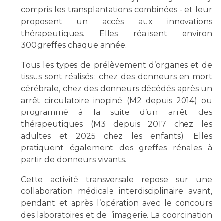
Liste des marchés conclus
compris les transplantations combinées - et leur
Documents utiles
proposent un accès aux innovations
thérapeutiques. Elles réalisent environ
Qualité
300 greffes chaque année.
Nos indicateurs qualité et de sécurité des soins
Tous les types de prélèvement d’organes et de
tissus sont réalisés : chez des donneurs en mort
cérébrale, chez des donneurs décédés après un
Protection des données
arrêt circulatoire inopiné (M2 depuis 2014) ou
programmé à la suite d’un arrêt des
thérapeutiques (M3 depuis 2017 chez les
Sécurité
adultes et 2025 chez les enfants). Elles
pratiquent également des greffes rénales à
partir de donneurs vivants.
Les recherches en santé à l’AP-HM
Cette activité transversale repose sur une
collaboration médicale interdisciplinaire avant,
pendant et après l’opération avec le concours
Lieu de santé sans tabac
des laboratoires et de l’imagerie. La coordination