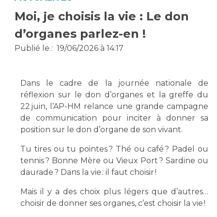
Vous accompagnez, vous rendez visite à un patient
Moi, je choisis la vie : Le don
Emplois paramédicaux
Vous allez être hospitalisé(e)
d’organes parlez-en !
Emplois administratifs
Vous avez un examen d'imagerie ou de radiologie
Publié le :
19/06/2026 à 14:17
Emplois médicaux
à réaliser
Espace Formation
Vous avez une analyse à réaliser
Étudiants hospitaliers
Vous venez en consultation
Dans le cadre de la journée nationale de
Emplois techniques et médico-techniques
myaphm, votre espace santé en ligne
réflexion sur le don d’organes et la greffe du
Emplois divers
Infos COVID-19
22 juin, l’AP-HM relance une grande campagne
Emplois socio-éducatifs
de communication pour inciter à donner sa
position sur le don d’organe de son vivant.
Statuts
Vivre ensemble à l'hôpital
Stages paramédicaux
Tu tires ou tu pointes ? Thé ou café ? Padel ou
tennis ? Bonne Mère ou Vieux Port ? Sardine ou
Culture à l'hôpital
daurade ? Dans la vie : il faut choisir !
Laïcité et cultes
Chercheurs
Mais il y a des choix plus légers que d’autres…
Les associations
choisir de donner ses organes, c’est choisir la vie !
La recherche clinique à l'AP-HM
Livret d'accueil