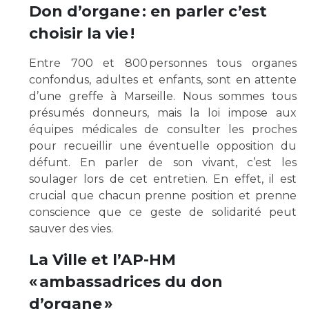
Les structures de recherche
Salon des familles
Don d’organe : en parler c’est
Transports sanitaires
choisir la vie !
Vos droits, vos devoirs
Écoles et Instituts de Formation
Entre 700 et 800 personnes tous organes
confondus, adultes et enfants, sont en attente
Handicap
d’une greffe à Marseille. Nous sommes tous
Plateforme des internes
présumés donneurs, mais la loi impose aux
équipes médicales de consulter les proches
Handi 13
pour recueillir une éventuelle opposition du
Pôle Médecine Physique et Réadaptation
Professionnels de santé
défunt. En parler de son vivant, c’est les
Accueil sourds et malentendants
soulager lors de cet entretien. En effet, il est
Charte Romain Jacob
crucial que chacun prenne position et prenne
Adresser un patient
Mouvement Parcours Handicap 13
conscience que ce geste de solidarité peut
Réseaux de soins
sauver des vies.
Adresser un examen au Laboratoire de Biologie
Médicale
La Ville et l’AP-HM
Activité physique
Radiologie / Imagerie
« ambassadrices du don
Cancérologie
d’organe »