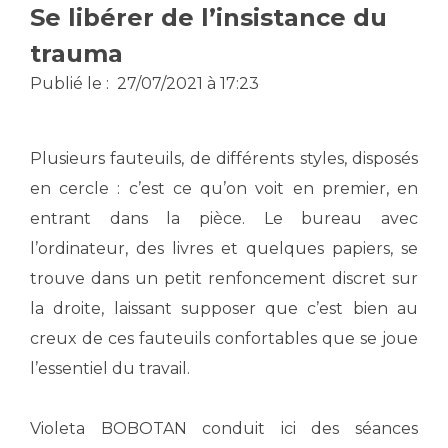
Se libérer de l’insistance du
Vous accompagnez, vous rendez visite à un patient
Emplois paramédicaux
trauma
Vous allez être hospitalisé(e)
Emplois administratifs
Vous avez un examen d'imagerie ou de radiologie
Publié le :
27/07/2021 à 17:23
Emplois médicaux
à réaliser
Espace Formation
Vous avez une analyse à réaliser
Plusieurs fauteuils, de différents styles, disposés
Étudiants hospitaliers
Vous venez en consultation
Emplois techniques et médico-techniques
en cercle : c’est ce qu’on voit en premier, en
myaphm, votre espace santé en ligne
Emplois divers
Infos COVID-19
entrant dans la pièce. Le bureau avec
Emplois socio-éducatifs
l’ordinateur, des livres et quelques papiers, se
Statuts
trouve dans un petit renfoncement discret sur
Vivre ensemble à l'hôpital
Stages paramédicaux
la droite, laissant supposer que c’est bien au
creux de ces fauteuils confortables que se joue
Culture à l'hôpital
l’essentiel du travail.
Laïcité et cultes
Chercheurs
Les associations
La recherche clinique à l'AP-HM
Violeta BOBOTAN conduit ici des séances
Livret d'accueil