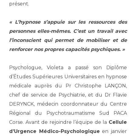
Les pôles d'activité médicale
Cancer
présent.
Anatomie et Cytologie Pathologiques
Adresser un examen au Laboratoire d'Infectiologie
« L’hypnose s’appuie sur les ressources des
Médecine nucléaire
Centres de référence Maladies Rares
personnes elles-mêmes. C’est un travail avec
Plateforme d'Expertise Maladies Rares
l’inconscient qui permet de mobiliser et de
Maladies rares
renforcer nos propres capacités psychiques. »
Presse / Multimédia
Psychologue, Violeta a passé son Diplôme
Maternité Hôpital Nord
Communiqués de presse
d’Études Supérieures Universitaires en hypnose
Dossiers de presse
médicale auprès du Pr Christophe LANÇON,
Médiathèque
chef de service de Psychiatrie, et du Dr Flavie
Vos représentants
DERYNCK, médecin coordonnateur du Centre
Fournisseurs
Régional du Psychotraumatisme Sud PACA
La Commission Des Usagers (CDU)
Corse. Avant de rejoindre l’équipe de la
Cellule
Les Comités Locaux des Usagers
Rôles et missions
d’Urgence Médico-Psychologique
en janvier
Le projet des usagers