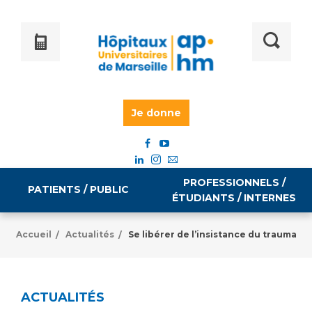
Je donne
PROFESSIONNELS /
PATIENTS / PUBLIC
ÉTUDIANTS / INTERNES
Accueil
Actualités
Se libérer de l’insistance du trauma
/
/
Informations pratiques
Égalité professionnelle
Accès à votre dossier médical
ACTUALITÉS
Emploi / formation
Tarifs