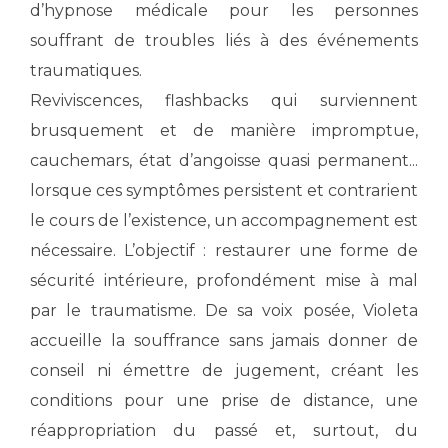
Les structures de recherche
Salon des familles
d’hypnose médicale pour les personnes
Transports sanitaires
souffrant de troubles liés à des événements
Vos droits, vos devoirs
traumatiques.
Écoles et Instituts de Formation
Reviviscences, flashbacks qui surviennent
brusquement et de manière impromptue,
Handicap
Plateforme des internes
cauchemars, état d’angoisse quasi permanent...
lorsque ces symptômes persistent et contrarient
Handi 13
le cours de l’existence, un accompagnement est
Pôle Médecine Physique et Réadaptation
Professionnels de santé
Accueil sourds et malentendants
nécessaire. L’objectif : restaurer une forme de
Charte Romain Jacob
sécurité intérieure, profondément mise à mal
Adresser un patient
Mouvement Parcours Handicap 13
par le traumatisme. De sa voix posée, Violeta
Réseaux de soins
accueille la souffrance sans jamais donner de
Adresser un examen au Laboratoire de Biologie
Médicale
conseil ni émettre de jugement, créant les
Activité physique
Radiologie / Imagerie
conditions pour une prise de distance, une
Cancérologie
réappropriation du passé et, surtout, du