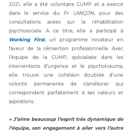
Liste des marchés conclus
2021, elle a été volontaire CUMP et a exercé
Documents utiles
dans le service du Pr LANÇON, pour des
Qualité
consultations axées sur la réhabilitation
psychosociale. A ce titre, elle a participé à
Nos indicateurs qualité et de sécurité des soins
Working First
, un programme novateur en
faveur de la réinsertion professionnelle. Avec
l’équipe de la CUMP, spécialisée dans les
Protection des données
interventions d’urgence et le psychotrauma,
elle trouve une cohésion doublée d’une
Sécurité
volonté permanente de s’améliorer qui
correspondent parfaitement à ses valeurs et
aspirations :
Les recherches en santé à l’AP-HM
« J’aime beaucoup l’esprit très dynamique de
Lieu de santé sans tabac
l’équipe, son engagement à aller vers l’autre