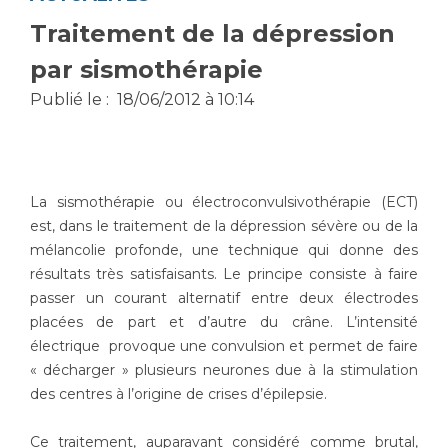
Vous accompagnez, vous rendez visite à un patient
Traitement de la dépression
Emplois paramédicaux
Vous allez être hospitalisé(e)
par sismothérapie
Emplois administratifs
Vous avez un examen d'imagerie ou de radiologie
Publié le :
18/06/2012 à 10:14
Emplois médicaux
à réaliser
Espace Formation
Vous avez une analyse à réaliser
Étudiants hospitaliers
Vous venez en consultation
Emplois techniques et médico-techniques
myaphm, votre espace santé en ligne
La sismothérapie ou électroconvulsivothérapie (ECT)
Emplois divers
Infos COVID-19
est, dans le traitement de la dépression sévère ou de la
Emplois socio-éducatifs
mélancolie profonde, une technique qui donne des
Statuts
résultats très satisfaisants. Le principe consiste à faire
Vivre ensemble à l'hôpital
passer un courant alternatif entre deux électrodes
Stages paramédicaux
placées de part et d’autre du crâne. L’intensité
Culture à l'hôpital
électrique provoque une convulsion et permet de faire
« décharger » plusieurs neurones due à la stimulation
Laïcité et cultes
Chercheurs
des centres à l’origine de crises d’épilepsie.
Les associations
La recherche clinique à l'AP-HM
Livret d'accueil
Ce traitement, auparavant considéré comme brutal,