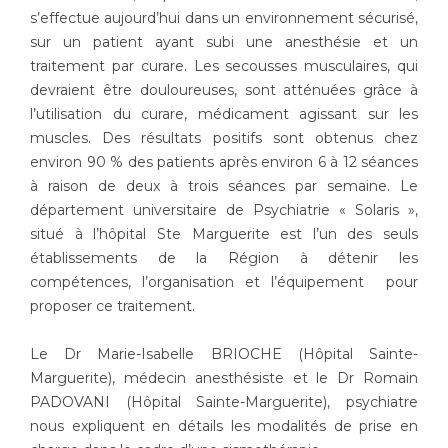
Les structures de recherche
Salon des familles
s’effectue aujourd’hui dans un environnement sécurisé,
Transports sanitaires
sur un patient ayant subi une anesthésie et un
Vos droits, vos devoirs
traitement par curare. Les secousses musculaires, qui
Écoles et Instituts de Formation
devraient être douloureuses, sont atténuées grâce à
l’utilisation du curare, médicament agissant sur les
muscles. Des résultats positifs sont obtenus chez
Handicap
Plateforme des internes
environ 90 % des patients après environ 6 à 12 séances
à raison de deux à trois séances par semaine. Le
Handi 13
département universitaire de Psychiatrie « Solaris »,
Pôle Médecine Physique et Réadaptation
Professionnels de santé
situé à l’hôpital Ste Marguerite est l’un des seuls
Accueil sourds et malentendants
établissements de la Région à détenir les
Charte Romain Jacob
compétences, l’organisation et l’équipement pour
Adresser un patient
Mouvement Parcours Handicap 13
proposer ce traitement.
Réseaux de soins
Adresser un examen au Laboratoire de Biologie
Le Dr Marie-Isabelle BRIOCHE (Hôpital Sainte-
Médicale
Marguerite), médecin anesthésiste et le Dr Romain
Activité physique
Radiologie / Imagerie
PADOVANI (Hôpital Sainte-Marguerite), psychiatre
Cancérologie
nous expliquent en détails les modalités de prise en