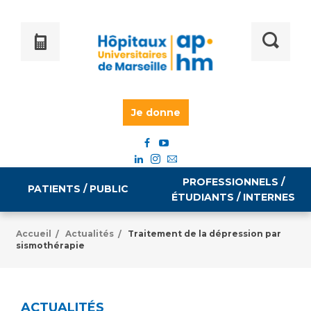
Je donne
PROFESSIONNELS /
PATIENTS / PUBLIC
ÉTUDIANTS / INTERNES
Accueil
Actualités
Traitement de la dépression par
/
/
sismothérapie
Informations pratiques
Égalité professionnelle
Accès à votre dossier médical
Emploi / formation
ACTUALITÉS
Tarifs