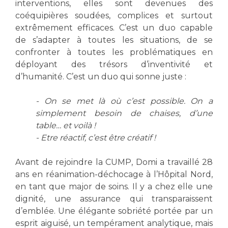
Les pôles d'activité médicale
interventions, elles sont devenues des
Cancer
Anatomie et Cytologie Pathologiques
coéquipières soudées, complices et surtout
extrêmement efficaces. C’est un duo capable
Adresser un examen au Laboratoire d'Infectiologie
de s’adapter à toutes les situations, de se
Médecine nucléaire
Centres de référence Maladies Rares
confronter à toutes les problématiques en
Plateforme d'Expertise Maladies Rares
déployant des trésors d’inventivité et
d’humanité. C’est un duo qui sonne juste :
Maladies rares
Presse / Multimédia
- On se met là où c’est possible. On a
simplement besoin de chaises, d’une
Maternité Hôpital Nord
Communiqués de presse
table… et voilà !
Dossiers de presse
- Etre réactif, c’est être créatif !
Médiathèque
Avant de rejoindre la CUMP, Domi a travaillé 28
Vos représentants
ans en réanimation-déchocage à l’Hôpital Nord,
en tant que major de soins. Il y a chez elle une
Fournisseurs
La Commission Des Usagers (CDU)
dignité, une assurance qui transparaissent
d’emblée. Une élégante sobriété portée par un
Les Comités Locaux des Usagers
Rôles et missions
esprit aiguisé, un tempérament analytique, mais
Le projet des usagers