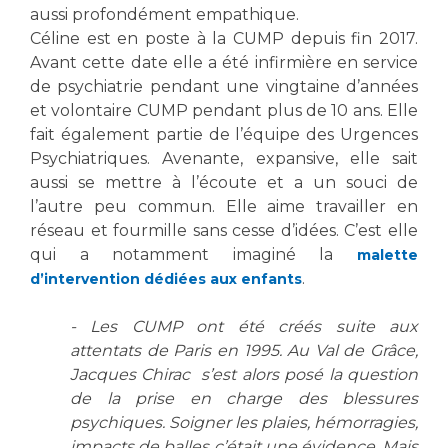
Liste des marchés conclus
aussi profondément empathique.
Documents utiles
Céline est en poste à la CUMP depuis fin 2017.
Avant cette date elle a été infirmière en service
Qualité
de psychiatrie pendant une vingtaine d’années
et volontaire CUMP pendant plus de 10 ans. Elle
Nos indicateurs qualité et de sécurité des soins
fait également partie de l’équipe des Urgences
Psychiatriques. Avenante, expansive, elle sait
aussi se mettre à l’écoute et a un souci de
Protection des données
l’autre peu commun. Elle aime travailler en
réseau et fourmille sans cesse d’idées. C’est elle
qui a notamment imaginé la
malette
Sécurité
.
d’intervention dédiées aux enfants
- Les CUMP ont été créés suite aux
attentats de Paris en 1995. Au Val de Grâce,
Les recherches en santé à l’AP-HM
Jacques Chirac s’est alors posé la question
de la prise en charge des blessures
psychiques. Soigner les plaies, hémorragies,
Lieu de santé sans tabac
impacts de balles c’était une évidence. Mais