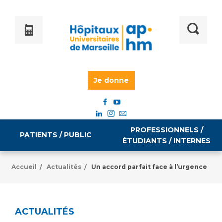
Je donne
PROFESSIONNELS /
PATIENTS / PUBLIC
ÉTUDIANTS / INTERNES
Accueil
Actualités
Un accord parfait face à l’urgence
/
/
Informations pratiques
Égalité professionnelle
Accès à votre dossier médical
ACTUALITÉS
Emploi / formation
Tarifs