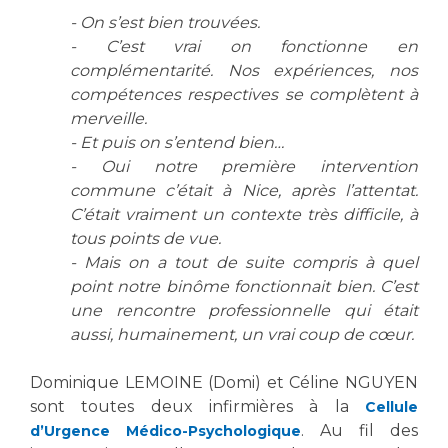
Les structures de recherche
Salon des familles
- On s’est bien trouvées.
Transports sanitaires
- C’est vrai on fonctionne en
Vos droits, vos devoirs
complémentarité. Nos expériences, nos
Écoles et Instituts de Formation
compétences respectives se complètent à
merveille.
Handicap
- Et puis on s’entend bien…
Plateforme des internes
- Oui notre première intervention
commune c’était à Nice, après l’attentat.
Handi 13
C’était vraiment un contexte très difficile, à
Pôle Médecine Physique et Réadaptation
Professionnels de santé
tous points de vue.
Accueil sourds et malentendants
- Mais on a tout de suite compris à quel
Charte Romain Jacob
point notre binôme fonctionnait bien. C’est
Adresser un patient
Mouvement Parcours Handicap 13
une rencontre professionnelle qui était
Réseaux de soins
aussi, humainement, un vrai coup de cœur.
Adresser un examen au Laboratoire de Biologie
Médicale
Activité physique
Dominique LEMOINE (Domi) et Céline NGUYEN
Radiologie / Imagerie
sont toutes deux infirmières à la
Cellule
Cancérologie
. Au fil des
d’Urgence Médico-Psychologique