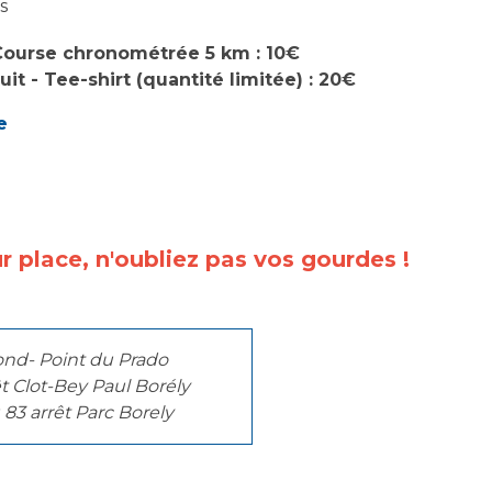
s
 Course chronométrée 5 km : 10€
it - Tee-shirt (quantité limitée) : 20€
e
r place, n'oubliez pas vos gourdes !
nd- Point du Prado
t Clot-Bey Paul Borély
 83 arrêt Parc Borely