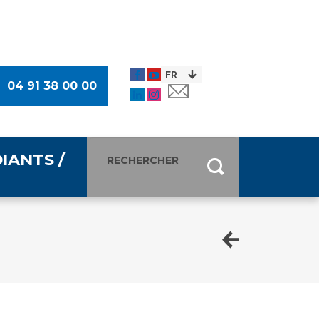
04 91 38 00 00
IANTS /
entants
ultimédia
 Des Usagers (CDU)
de presse
ocaux des Usagers
esse
usagers