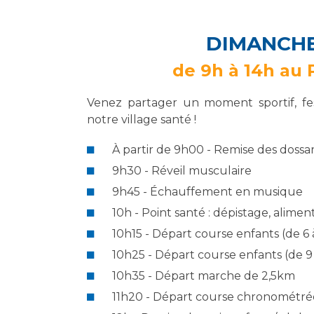
Laïcité et cultes
Les structures de recherche
Les associations
DIMANCHE
Livret d'accueil
Salon des familles
de 9h à 14h au 
Transports sanitaires
Venez partager un moment sportif, festi
Vos droits, vos devoirs
notre village santé !
À partir de 9h00 - Remise des dossa
9h30 - Réveil musculaire
9h45 - Échauffement en musique
10h - Point santé : dépistage, alimen
10h15 - Départ course enfants (de 6
10h25 - Départ course enfants (de 9
10h35 - Départ marche de 2,5km
11h20 - Départ course chronométré