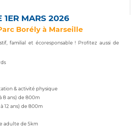
Maladies Rares
Plateforme d'Expertise
Maternité Hôpital Nord
 1ER MARS 2026
Maladies Rares
Parc Borély à Marseille
f, familial et écoresponsable ! Profitez aussi de
rds
tation & activité physique
 à 8 ans) de 800m
 à 12 ans) de 800m
e adulte de 5km