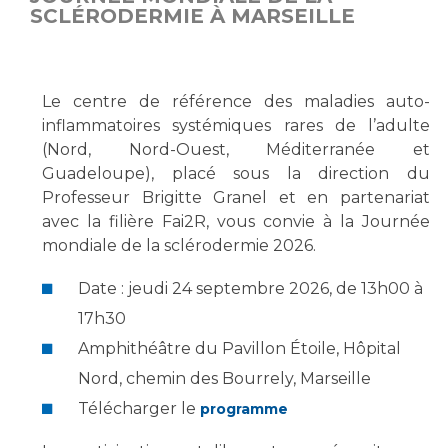
SCLÉRODERMIE À MARSEILLE
Vous accompagnez, vous rendez visite à un patient
Emplois paramédicaux
Vous allez être hospitalisé(e)
Emplois administratifs
Vous avez un examen d'imagerie ou de radiologie
Le centre de référence des maladies auto-
Emplois médicaux
à réaliser
inflammatoires systémiques rares de l’adulte
Espace Formation
Vous avez une analyse à réaliser
(Nord, Nord-Ouest, Méditerranée et
Étudiants hospitaliers
Vous venez en consultation
Guadeloupe), placé sous la direction du
Emplois techniques et médico-techniques
myaphm, votre espace santé en ligne
Professeur Brigitte Granel et en partenariat
Emplois divers
Infos COVID-19
avec la filière Fai2R, vous convie à la Journée
Emplois socio-éducatifs
mondiale de la sclérodermie 2026.
Statuts
Date : jeudi 24 septembre 2026, de 13h00 à
Vivre ensemble à l'hôpital
Stages paramédicaux
17h30
Culture à l'hôpital
Amphithéâtre du Pavillon Étoile, Hôpital
Laïcité et cultes
Chercheurs
Nord, chemin des Bourrely, Marseille
Les associations
Télécharger le
programme
La recherche clinique à l'AP-HM
Livret d'accueil