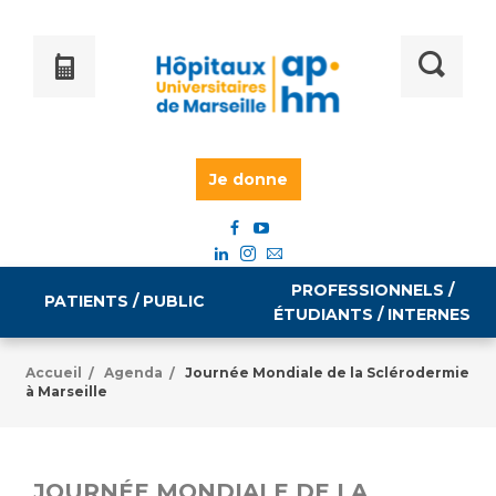
Je donne
PROFESSIONNELS /
PATIENTS / PUBLIC
ÉTUDIANTS / INTERNES
Accueil
Agenda
Journée Mondiale de la Sclérodermie
/
/
à Marseille
Informations pratiques
Égalité professionnelle
Accès à votre dossier médical
Emploi / formation
JOURNÉE MONDIALE DE LA
Tarifs