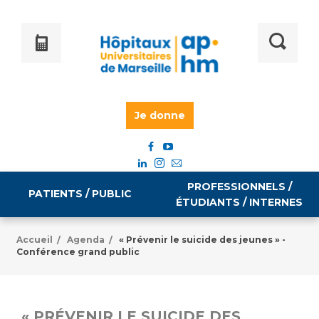
Je donne
PROFESSIONNELS /
PATIENTS / PUBLIC
ÉTUDIANTS / INTERNES
Accueil
Agenda
« Prévenir le suicide des jeunes » -
/
/
Conférence grand public
Informations pratiques
Égalité professionnelle
Accès à votre dossier médical
Emploi / formation
« PRÉVENIR LE SUICIDE DES
Tarifs