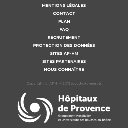
Liste des marchés conclus
MENTIONS LÉGALES
Documents utiles
CONTACT
Qualité
PLAN
FAQ
Nos indicateurs qualité et de sécurité des soins
RECRUTEMENT
PROTECTION DES DONNÉES
SITES AP-HM
Protection des données
SITES PARTENAIRES
NOUS CONNAÎTRE
Sécurité
Copyright (c) AP-HM 2015 tous droits reservés
Les recherches en santé à l’AP-HM
Lieu de santé sans tabac