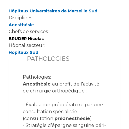
Les structures de recherche
Salon des familles
Transports sanitaires
Hôpitaux Universitaires de Marseille Sud
Disciplines:
Vos droits, vos devoirs
Écoles et Instituts de Formation
Anesthésie
Chefs de services:
BRUDER Nicolas
Handicap
Plateforme des internes
Hôpital secteur:
Hôpitaux Sud
Handi 13
PATHOLOGIES
Pôle Médecine Physique et Réadaptation
Professionnels de santé
Accueil sourds et malentendants
Pathologies:
Charte Romain Jacob
Adresser un patient
Anesthésie
au profit de l'activité
Mouvement Parcours Handicap 13
Réseaux de soins
de chirurgie orthopédique :
Adresser un examen au Laboratoire de Biologie
- Évaluation préopératoire par une
Médicale
Activité physique
consultation spécialisée
Radiologie / Imagerie
(consultation
préanesthésie
)
Cancérologie
- Stratégie d’épargne sanguine péri-