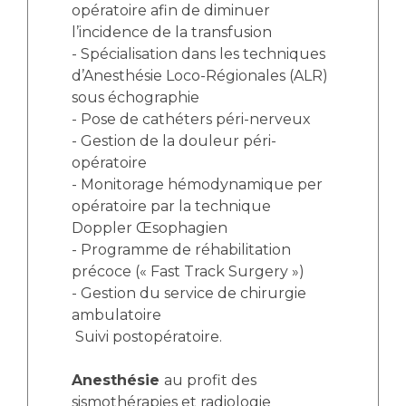
Les pôles d'activité médicale
Cancer
opératoire afin de diminuer
Anatomie et Cytologie Pathologiques
l’incidence de la transfusion
Adresser un examen au Laboratoire d'Infectiologie
- Spécialisation dans les techniques
Médecine nucléaire
d’Anesthésie Loco-Régionales (ALR)
Centres de référence Maladies Rares
sous échographie
Plateforme d'Expertise Maladies Rares
- Pose de cathéters péri-nerveux
- Gestion de la douleur péri-
Maladies rares
opératoire
Presse / Multimédia
- Monitorage hémodynamique per
opératoire par la technique
Maternité Hôpital Nord
Communiqués de presse
Doppler Œsophagien
Dossiers de presse
- Programme de réhabilitation
Médiathèque
précoce (« Fast Track Surgery »)
- Gestion du service de chirurgie
Vos représentants
ambulatoire
Fournisseurs
Suivi postopératoire.
La Commission Des Usagers (CDU)
Les Comités Locaux des Usagers
Anesthésie
au profit des
Rôles et missions
sismothérapies et radiologie
Le projet des usagers