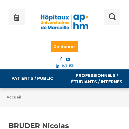
Je donne
PROFESSIONNELS /
PATIENTS / PUBLIC
ÉTUDIANTS / INTERNES
Accueil
Informations pratiques
Égalité professionnelle
Accès à votre dossier médical
BRUDER Nicolas
Emploi / formation
Tarifs