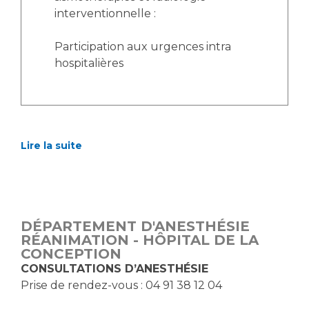
Liste des marchés conclus
interventionnelle :
Documents utiles
Participation aux urgences intra
Qualité
hospitalières
Nos indicateurs qualité et de sécurité des soins
Protection des données
Lire la suite
Sécurité
DÉPARTEMENT D'ANESTHÉSIE
RÉANIMATION - HÔPITAL DE LA
Les recherches en santé à l’AP-HM
CONCEPTION
CONSULTATIONS D’ANESTHÉSIE
Prise de rendez-vous : 04 91 38 12 04
Lieu de santé sans tabac