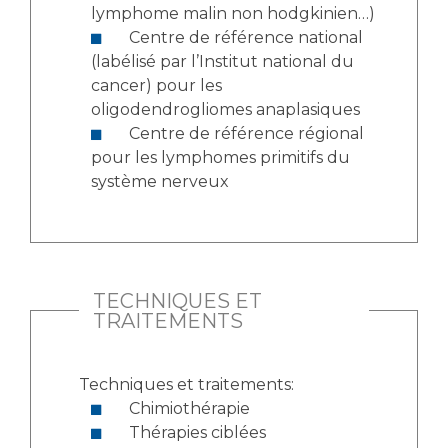
Liste des marchés conclus
lymphome malin non hodgkinien…)
Documents utiles
Centre de référence national
(labélisé par l’Institut national du
Qualité
cancer) pour les
oligodendrogliomes anaplasiques
Nos indicateurs qualité et de sécurité des soins
Centre de référence régional
pour les lymphomes primitifs du
système nerveux
Protection des données
Sécurité
TECHNIQUES ET
TRAITEMENTS
Les recherches en santé à l’AP-HM
Techniques et traitements:
Chimiothérapie
Lieu de santé sans tabac
Thérapies ciblées