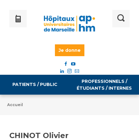
Je donne
PROFESSIONNELS /
PATIENTS / PUBLIC
ÉTUDIANTS / INTERNES
Accueil
Informations pratiques
Égalité professionnelle
Accès à votre dossier médical
CHINOT Olivier
Emploi / formation
Tarifs