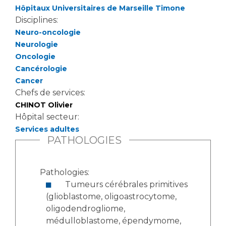
Les pôles d'activité médicale
Cancer
Hôpitaux Universitaires de Marseille Timone
Anatomie et Cytologie Pathologiques
Disciplines:
Adresser un examen au Laboratoire d'Infectiologie
Neuro-oncologie
Médecine nucléaire
Centres de référence Maladies Rares
Neurologie
Oncologie
Plateforme d'Expertise Maladies Rares
Cancérologie
Maladies rares
Cancer
Chefs de services:
Presse / Multimédia
CHINOT Olivier
Hôpital secteur:
Maternité Hôpital Nord
Communiqués de presse
Services adultes
Dossiers de presse
PATHOLOGIES
Médiathèque
Vos représentants
Pathologies:
Tumeurs cérébrales primitives
Fournisseurs
La Commission Des Usagers (CDU)
(glioblastome, oligoastrocytome,
oligodendrogliome,
Les Comités Locaux des Usagers
Rôles et missions
médulloblastome, épendymome,
Le projet des usagers