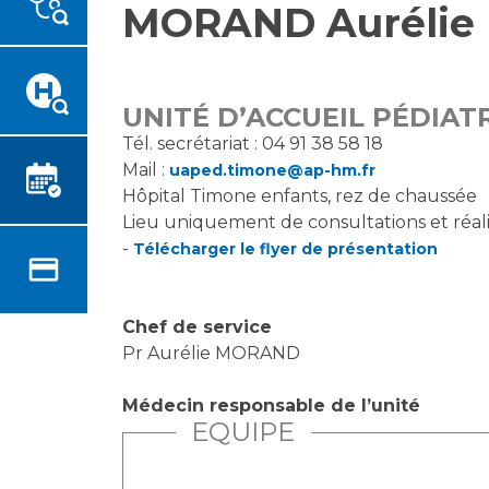
MORAND Aurélie
Emplois paramédicaux
Vous accompagnez, vous
rendez visite à un patient
Emplois administratifs
Vous allez être hospitalisé(e)
Emplois médicaux
Vous avez un examen
Espace Formation
UNITÉ D’ACCUEIL PÉDIA
d'imagerie ou de radiologie à
Étudiants hospitaliers
Tél. secrétariat : 04 91 38 58 18
réaliser
Mail :
uaped.timone@ap-hm.fr
Emplois techniques et
Vous avez une analyse à
Hôpital Timone enfants, rez de chaussée
médico-techniques
réaliser
Lieu uniquement de consultations et réalis
Emplois divers
Vous venez en consultation
-
Télécharger le flyer de présentation
Emplois socio-éducatifs
myaphm, votre espace
Statuts
santé en ligne
Stages paramédicaux
Infos COVID-19
Chef de service
Pr Aurélie MORAND
Chercheurs
Médecin responsable de l’unité
Vivre ensemble à l'hôpital
EQUIPE
La recherche clinique à l'AP-
Culture à l'hôpital
HM