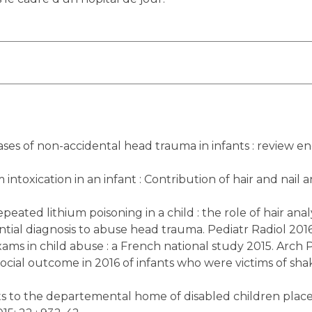
 cases of non-accidental head trauma in infants : review e
intoxication in an infant : Contribution of hair and nail a
eated lithium poisoning in a child : the role of hair anal
ntial diagnosis to abuse head trauma. Pediatr Radiol 2016;
ms in child abuse : a French national study 2015. Arch P
d social outcome in 2016 of infants who were victims of
s to the departemental home of disabled children placed 