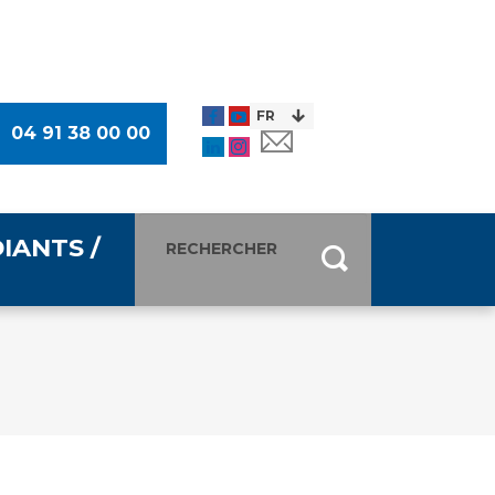
04 91 38 00 00
IANTS /
entants
ultimédia
 Des Usagers (CDU)
de presse
ocaux des Usagers
esse
usagers