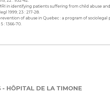
; 22 : 932-42.
l MRI in identifying patients suffering from child abuse 
gl 1999; 23 : 217-28.
evention of abuse in Quebec : a program of sociolegal pe
5 : 1366-70.
- HÔPITAL DE LA TIMONE