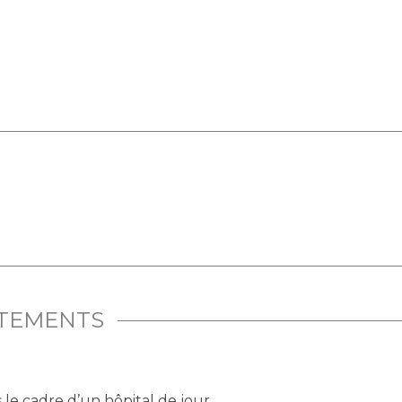
ITEMENTS
s le cadre d’un hôpital de jour.