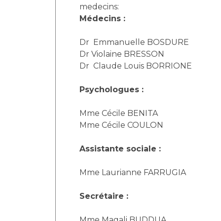
Laïcité et cultes
medecins:
Les structures de recherche
Les associations
Médecins :
Livret d'accueil
Dr Emmanuelle BOSDURE
Salon des familles
Dr Violaine BRESSON
Transports sanitaires
Dr Claude Louis BORRIONE
Vos droits, vos devoirs
Psychologues :
Mme Cécile BENITA
Mme Cécile COULON
Assistante sociale :
Mme Laurianne FARRUGIA
Secrétaire :
Mme Magali BUDDUA