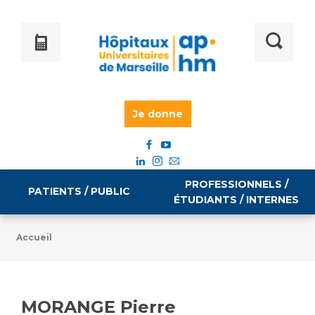
Je donne
PROFESSIONNELS /
PATIENTS / PUBLIC
ÉTUDIANTS / INTERNES
Accueil
Informations pratiques
Égalité professionnelle
Accès à votre dossier médical
MORANGE Pierre
Emploi / formation
Tarifs