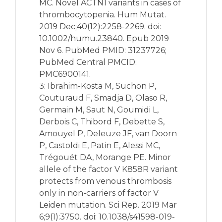
MC. Novel ACTN1 variants in cases of
thrombocytopenia. Hum Mutat.
2019 Dec;40(12):2258-2269. doi:
10.1002/humu.23840. Epub 2019
Nov 6. PubMed PMID: 31237726;
PubMed Central PMCID:
PMC6900141.
3: Ibrahim-Kosta M, Suchon P,
Couturaud F, Smadja D, Olaso R,
Germain M, Saut N, Goumidi L,
Derbois C, Thibord F, Debette S,
Amouyel P, Deleuze JF, van Doorn
P, Castoldi E, Patin E, Alessi MC,
Trégouët DA, Morange PE. Minor
allele of the factor V K858R variant
protects from venous thrombosis
only in non-carriers of factor V
Leiden mutation. Sci Rep. 2019 Mar
6;9(1):3750. doi: 10.1038/s41598-019-