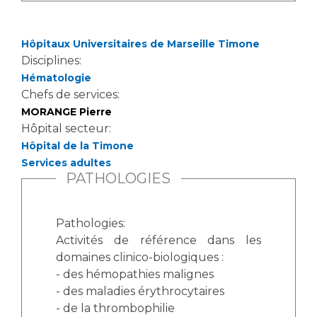
Les pôles d'activité médicale
Cancer
Anatomie et Cytologie Pathologiques
Adresser un examen au Laboratoire d'Infectiologie
Hôpitaux Universitaires de Marseille Timone
Médecine nucléaire
Centres de référence Maladies Rares
Disciplines:
Hématologie
Plateforme d'Expertise Maladies Rares
Chefs de services:
Maladies rares
MORANGE Pierre
Hôpital secteur:
Presse / Multimédia
Hôpital de la Timone
Services adultes
Maternité Hôpital Nord
Communiqués de presse
PATHOLOGIES
Dossiers de presse
Médiathèque
Pathologies:
Vos représentants
Activités de référence dans les
domaines clinico-biologiques :
Fournisseurs
- des hémopathies malignes
La Commission Des Usagers (CDU)
- des maladies érythrocytaires
Les Comités Locaux des Usagers
Rôles et missions
- de la thrombophilie
Le projet des usagers