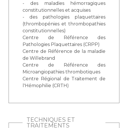
Liste des marchés conclus
- des maladies hémorragiques
Documents utiles
constitutionnelles et acquises
- des pathologies plaquettaires
Qualité
(thrombopénies et thrombopathies
constitutionnelles)
Nos indicateurs qualité et de sécurité des soins
Centre de Référence des
Pathologies Plaquettaires (CRPP)
Centre de Référence de la maladie
Protection des données
de Willebrand
Centre de Référence des
Microangiopathies thrombotiques
Sécurité
Centre Régional de Traitement de
l'Hémophilie (CRTH)
Les recherches en santé à l’AP-HM
TECHNIQUES ET
Lieu de santé sans tabac
TRAITEMENTS