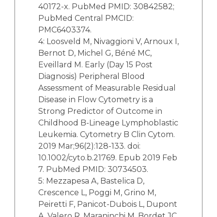
40172-x. PubMed PMID: 30842582;
PubMed Central PMCID:
PMC6403374.
4: Loosveld M, Nivaggioni V, Arnoux I,
Bernot D, Michel G, Béné MC,
Eveillard M. Early (Day 15 Post
Diagnosis) Peripheral Blood
Assessment of Measurable Residual
Disease in Flow Cytometry is a
Strong Predictor of Outcome in
Childhood B-Lineage Lymphoblastic
Leukemia. Cytometry B Clin Cytom.
2019 Mar;96(2):128-133. doi:
10.1002/cyto.b.21769. Epub 2019 Feb
7. PubMed PMID: 30734503.
5​: Mezzapesa A, Bastelica D,
Crescence L, Poggi M, Grino M,
Peiretti F, Panicot-Dubois L, Dupont
A, Valero R, Maraninchi M, Bordet JC,