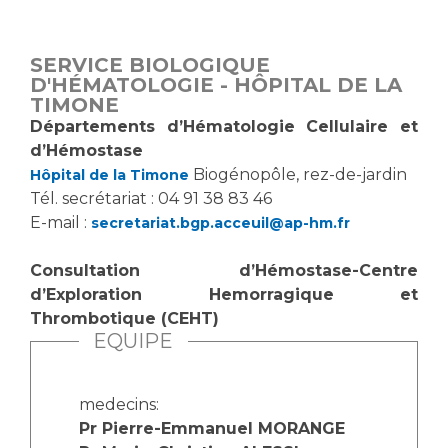
Vous accompagnez, vous rendez visite à un patient
Emplois paramédicaux
Vous allez être hospitalisé(e)
SERVICE BIOLOGIQUE
Emplois administratifs
Vous avez un examen d'imagerie ou de radiologie
D'HÉMATOLOGIE - HÔPITAL DE LA
Emplois médicaux
TIMONE
à réaliser
Départements d’Hématologie Cellulaire et
Espace Formation
Vous avez une analyse à réaliser
d’Hémostase
Étudiants hospitaliers
Vous venez en consultation
Biogénopôle, rez-de-jardin
Hôpital de la Timone
Emplois techniques et médico-techniques
myaphm, votre espace santé en ligne
Tél. secrétariat : 04 91 38 83 46
Emplois divers
Infos COVID-19
E-mail :
secretariat.bgp.acceuil@ap-hm.fr
Emplois socio-éducatifs
Statuts
Consultation d’Hémostase-Centre
Vivre ensemble à l'hôpital
d’Exploration Hemorragique et
Stages paramédicaux
Thrombotique (CEHT)
EQUIPE
Culture à l'hôpital
Laïcité et cultes
Chercheurs
Les associations
medecins:
La recherche clinique à l'AP-HM
Livret d'accueil
Pr Pierre-Emmanuel MORANGE