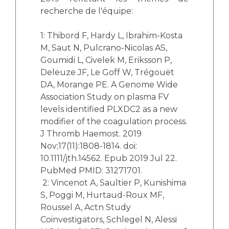
recherche de l'équipe:
1: Thibord F, Hardy L, Ibrahim-Kosta
M, Saut N, Pulcrano-Nicolas AS,
Goumidi L, Civelek M, Eriksson P,
Deleuze JF, Le Goff W, Trégouët
DA, Morange PE. A Genome Wide
Association Study on plasma FV
levels identified PLXDC2 as a new
modifier of the coagulation process.
J Thromb Haemost. 2019
Nov;17(11):1808-1814. doi:
10.1111/jth.14562. Epub 2019 Jul 22.
PubMed PMID: 31271701.
2: Vincenot A, Saultier P, Kunishima
S, Poggi M, Hurtaud-Roux MF,
Roussel A, Actn Study
Coinvestigators, Schlegel N, Alessi