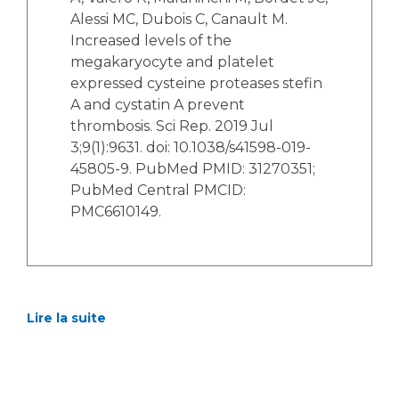
Alessi MC, Dubois C, Canault M.
Increased levels of the
megakaryocyte and platelet
expressed cysteine proteases stefin
A and cystatin A prevent
thrombosis. Sci Rep. 2019 Jul
3;9(1):9631. doi: 10.1038/s41598-019-
45805-9. PubMed PMID: 31270351;
PubMed Central PMCID:
PMC6610149.
Lire la suite