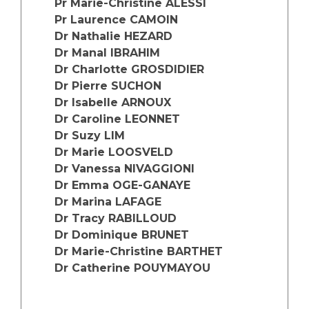
Pr Marie-Christine ALESSI
Les structures de recherche
Salon des familles
Pr Laurence CAMOIN
Transports sanitaires
Dr Nathalie HEZARD
Vos droits, vos devoirs
Dr Manal IBRAHIM
Écoles et Instituts de Formation
Dr Charlotte GROSDIDIER
Dr Pierre SUCHON
Handicap
Dr Isabelle ARNOUX
Plateforme des internes
Dr Caroline LEONNET
Handi 13
Dr Suzy LIM
Pôle Médecine Physique et Réadaptation
Dr Marie LOOSVELD
Professionnels de santé
Dr Vanessa NIVAGGIONI
Accueil sourds et malentendants
Dr Emma OGE-GANAYE
Charte Romain Jacob
Adresser un patient
Dr Marina LAFAGE
Mouvement Parcours Handicap 13
Réseaux de soins
Dr Tracy RABILLOUD
Dr Dominique BRUNET
Adresser un examen au Laboratoire de Biologie
Médicale
Dr Marie-Christine BARTHET
Activité physique
Dr Catherine POUYMAYOU
Radiologie / Imagerie
Cancérologie