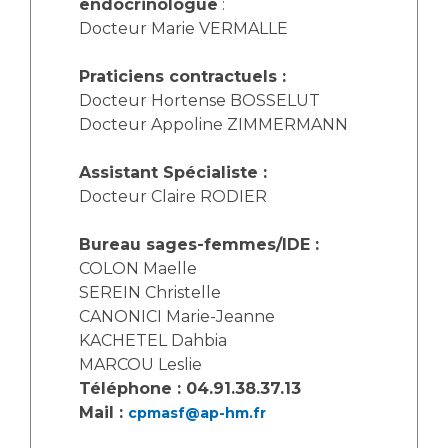
endocrinologue
:
Les structures de recherche
Salon des familles
Docteur Marie VERMALLE
Transports sanitaires
Vos droits, vos devoirs
Praticiens contractuels :
Écoles et Instituts de Formation
Docteur Hortense BOSSELUT
Docteur Appoline ZIMMERMANN
Handicap
Plateforme des internes
Assistant Spécialiste :
Handi 13
Docteur Claire RODIER
Pôle Médecine Physique et Réadaptation
Professionnels de santé
Bureau sages-femmes/IDE :
Accueil sourds et malentendants
COLON Maelle
Charte Romain Jacob
Adresser un patient
SEREIN Christelle
Mouvement Parcours Handicap 13
Réseaux de soins
CANONICI Marie-Jeanne
KACHETEL Dahbia
Adresser un examen au Laboratoire de Biologie
Médicale
MARCOU Leslie
Activité physique
Téléphone : 04.91.38.37.13
Radiologie / Imagerie
Mail :
cpmasf@ap-hm.fr
Cancérologie