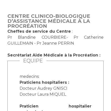
Vous accompagnez, vous rendez visite à un patient
Emplois paramédicaux
Vous allez être hospitalisé(e)
CENTRE CLINICO-BIOLOGIQUE
Emplois administratifs
Vous avez un examen d'imagerie ou de radiologie
D’ASSISTANCE MÉDICALE À LA
Emplois médicaux
PROCRÉATION
à réaliser
Cheffes de service du Centre
:
Espace Formation
Vous avez une analyse à réaliser
Pr Blandine COURBIERE- Pr Catherine
Étudiants hospitaliers
Vous venez en consultation
GUILLEMAIN - Pr Jeanne PERRIN
Emplois techniques et médico-techniques
myaphm, votre espace santé en ligne
Emplois divers
Infos COVID-19
Secrétariat Aide Médicale à la Procréation :
Emplois socio-éducatifs
EQUIPE
Statuts
Vivre ensemble à l'hôpital
Stages paramédicaux
medecins:
Praticiens hospitaliers :
Culture à l'hôpital
Docteur Audrey GNISCI
Laïcité et cultes
Chercheurs
Docteur Laura MIQUEL
Les associations
La recherche clinique à l'AP-HM
Livret d'accueil
Praticien hospitalier