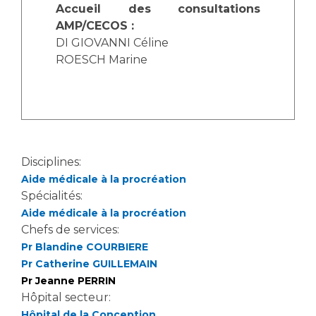
Les pôles d'activité médicale
Cancer
Accueil des consultations
Anatomie et Cytologie Pathologiques
AMP/CECOS :
Adresser un examen au Laboratoire d'Infectiologie
DI GIOVANNI Céline
Médecine nucléaire
Centres de référence Maladies Rares
ROESCH Marine
Plateforme d'Expertise Maladies Rares
Maladies rares
Presse / Multimédia
Disciplines:
Maternité Hôpital Nord
Communiqués de presse
Aide médicale à la procréation
Dossiers de presse
Spécialités:
Médiathèque
Aide médicale à la procréation
Chefs de services:
Vos représentants
Pr Blandine COURBIERE
Fournisseurs
Pr Catherine GUILLEMAIN
La Commission Des Usagers (CDU)
Pr Jeanne PERRIN
Les Comités Locaux des Usagers
Hôpital secteur:
Rôles et missions
Le projet des usagers
Hôpital de la Conception