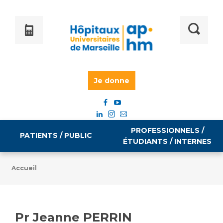
Je donne
PROFESSIONNELS /
PATIENTS / PUBLIC
ÉTUDIANTS / INTERNES
Accueil
Informations pratiques
Égalité professionnelle
Accès à votre dossier médical
Pr Jeanne PERRIN
Emploi / formation
Tarifs