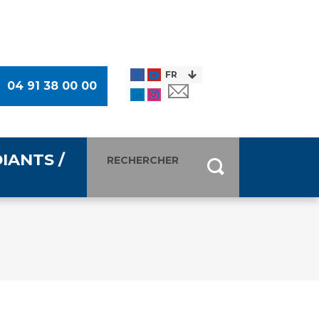
04 91 38 00 00
IANTS /
entants
ultimédia
 Des Usagers (CDU)
de presse
ocaux des Usagers
esse
usagers