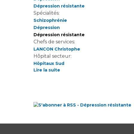
Laïcité et cultes
Dépression résistante
Les structures de recherche
Les associations
Spécialités:
Livret d'accueil
Schizophrénie
Salon des familles
Dépression
Dépression résistante
Transports sanitaires
Chefs de services:
Vos droits, vos devoirs
LANCON Christophe
Hôpital secteur:
Hôpitaux Sud
Lire la suite