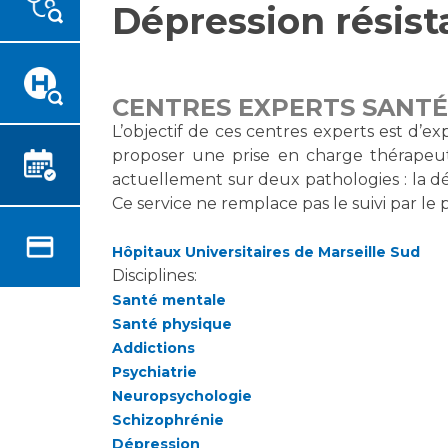
Dépression résist
Emplois paramédicaux
Vous accompagnez, vous
rendez visite à un patient
Emplois administratifs
Vous allez être hospitalisé(e)
Emplois médicaux
Vous avez un examen
Espace Formation
CENTRES EXPERTS SANTÉ
d'imagerie ou de radiologie à
Étudiants hospitaliers
L’objectif de ces centres experts est d’e
réaliser
proposer une prise en charge thérapeu
Emplois techniques et
Vous avez une analyse à
actuellement sur deux pathologies : la dé
médico-techniques
réaliser
Ce service ne remplace pas le suivi par le 
Emplois divers
Vous venez en consultation
Emplois socio-éducatifs
myaphm, votre espace
Hôpitaux Universitaires de Marseille Sud
Statuts
santé en ligne
Disciplines:
Stages paramédicaux
Infos COVID-19
Santé mentale
Santé physique
Addictions
Chercheurs
Vivre ensemble à l'hôpital
Psychiatrie
Neuropsychologie
La recherche clinique à l'AP-
Schizophrénie
Culture à l'hôpital
HM
Dépression