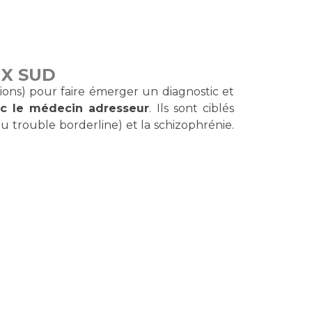
rs
UX SUD
 qualité et de sécurité des soins
ons
tions) pour faire émerger un diagnostic et
hés conclus
ec le médecin adresseur
. Ils sont ciblés
u trouble borderline) et la schizophrénie.
les
 des données
ches en santé à l’AP-HM
nté sans tabac