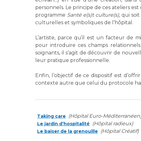
Laïcité et cultes
Les structures de recherche
personnels. Le principe de ces ateliers est
Les associations
programme
Santé e(s)t culture(s)
, qui soi
Livret d'accueil
culturelles et symboliques de l’hôpital.
Salon des familles
Transports sanitaires
L’artiste, parce qu’il est un facteur de m
pour introduire ces champs relationnels
Vos droits, vos devoirs
soignants, il s’agit de découvrir de nouvel
leur pratique professionnelle.
Enfin, l’objectif de ce dispositif est d’off
contexte autre que celui du protocole hab
(Hôpital Euro-Méditerranéen
Taking care
(Hôpital radieux)
Le jardin d’hospitalité
(Hôpital Créatif)
Le baiser de la grenouille