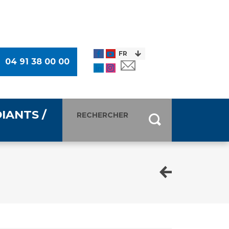
04 91 38 00 00
IANTS /
entants
ultimédia
 Des Usagers (CDU)
de presse
ocaux des Usagers
esse
usagers