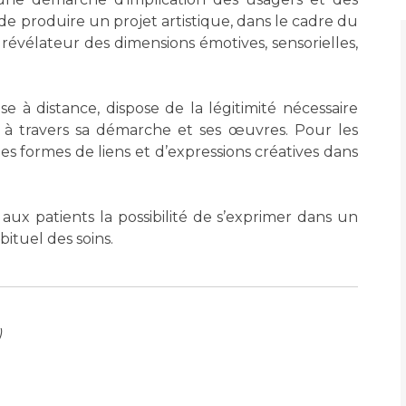
Maladies Rares
 de produire un projet artistique, dans le cadre du
Plateforme d'Expertise
t révélateur des dimensions émotives, sensorielles,
Maternité Hôpital Nord
Maladies Rares
ise à distance, dispose de la légitimité nécessaire
 à travers sa démarche et ses œuvres. Pour les
les formes de liens et d’expressions créatives dans
rir aux patients la possibilité de s’exprimer dans un
ituel des soins.
)