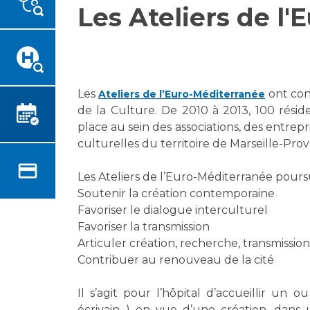
Les Ateliers de l
Emplois paramédicaux
Vous accompagnez, vous
rendez visite à un patient
Emplois administratifs
Vous allez être hospitalisé(e)
Emplois médicaux
Vous avez un examen
Espace Formation
d'imagerie ou de radiologie à
Étudiants hospitaliers
Les
ont con
Ateliers de l’Euro-Méditerranée
réaliser
Emplois techniques et
de la Culture. De 2010 à 2013, 100 résid
Vous avez une analyse à
médico-techniques
place au sein des associations, des entrepri
réaliser
culturelles du territoire de Marseille-Pro
Emplois divers
Vous venez en consultation
Emplois socio-éducatifs
myaphm, votre espace
Les Ateliers de l’Euro-Méditerranée poursui
Statuts
santé en ligne
Soutenir la création contemporaine
Stages paramédicaux
Infos COVID-19
Favoriser le dialogue interculturel
Favoriser la transmission
Articuler création, recherche, transmission
Chercheurs
Vivre ensemble à l'hôpital
Contribuer au renouveau de la cité
La recherche clinique à l'AP-
Il s’agit pour l’hôpital d’accueillir un ou
Culture à l'hôpital
HM
écrivain...) en vue d’une création, dan