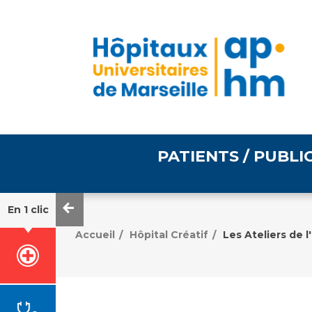
PATIENTS / PUBLI
En 1 clic
Informations pratiques
Égalité professionnelle
Accueil
Hôpital Créatif
Les Ateliers de 
/
/
Accès à votre dossier
médical
Emploi / formation
Tarifs