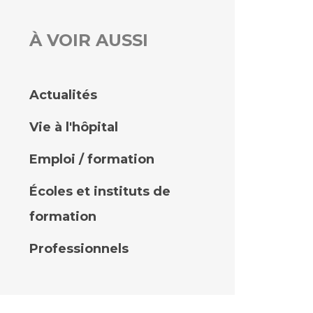
À VOIR AUSSI
rs
 qualité et de sécurité des soins
ons
Actualités
hés conclus
Vie à l'hôpital
les
 des données
Emploi / formation
Écoles et instituts de
formation
ches en santé à l’AP-HM
Professionnels
nté sans tabac