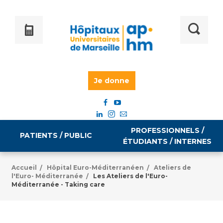
Je donne
PROFESSIONNELS /
PATIENTS / PUBLIC
ÉTUDIANTS / INTERNES
Accueil
Hôpital Euro-Méditerranéen
Ateliers de
/
/
l'Euro- Méditerranée
Les Ateliers de l'Euro-
/
Informations pratiques
Égalité professionnelle
Méditerranée - Taking care
Accès à votre dossier médical
Emploi / formation
Tarifs