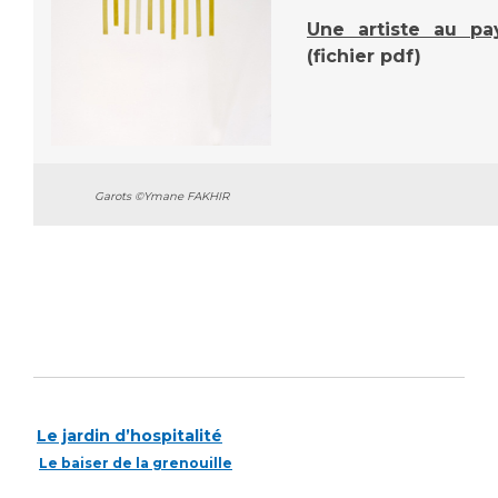
Liste des marchés conclus
Une artiste au pa
Documents utiles
(fichier pdf)
Qualité
Nos indicateurs qualité et de sécurité des soins
Garots ©Ymane FAKHIR
Protection des données
Sécurité
Les recherches en santé à l’AP-HM
Le jardin d’hospitalité
Le baiser de la grenouille
Lieu de santé sans tabac