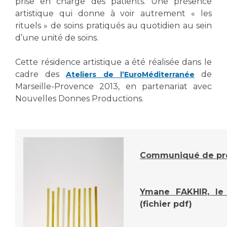
Les pôles d'activité médicale
prise en charge des patients. Une présence
Cancer
artistique qui donne à voir autrement « les
Anatomie et Cytologie Pathologiques
rituels » de soins pratiqués au quotidien au sein
Adresser un examen au Laboratoire d'Infectiologie
d’une unité de soins.
Médecine nucléaire
Centres de référence Maladies Rares
Plateforme d'Expertise Maladies Rares
Cette résidence artistique a été réalisée dans le
cadre des
de
Ateliers de l’EuroMéditerranée
Maladies rares
Marseille-Provence 2013, en partenariat avec
Presse / Multimédia
Nouvelles Donnes Productions.
Maternité Hôpital Nord
Communiqués de presse
Dossiers de presse
Médiathèque
Communiqué de pr
Vos représentants
Fournisseurs
Ymane FAKHIR, le
La Commission Des Usagers (CDU)
(fichier pdf)
Les Comités Locaux des Usagers
Rôles et missions
Le projet des usagers