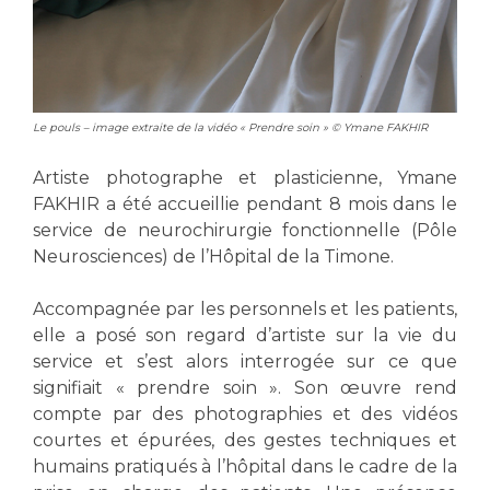
Les structures de recherche
Salon des familles
Transports sanitaires
Vos droits, vos devoirs
Écoles et Instituts de Formation
Le pouls – image extraite de la vidéo « Prendre soin » © Ymane FAKHIR
Handicap
Plateforme des internes
Artiste photographe et plasticienne, Ymane
FAKHIR a été accueillie pendant 8 mois dans le
Handi 13
service de neurochirurgie fonctionnelle (Pôle
Pôle Médecine Physique et Réadaptation
Professionnels de santé
Neurosciences) de l’Hôpital de la Timone.
Accueil sourds et malentendants
Charte Romain Jacob
Accompagnée par les personnels et les patients,
Adresser un patient
Mouvement Parcours Handicap 13
elle a posé son regard d’artiste sur la vie du
Réseaux de soins
service et s’est alors interrogée sur ce que
Adresser un examen au Laboratoire de Biologie
signifiait « prendre soin ». Son œuvre rend
Médicale
compte par des photographies et des vidéos
Activité physique
Radiologie / Imagerie
courtes et épurées, des gestes techniques et
Cancérologie
humains pratiqués à l’hôpital dans le cadre de la