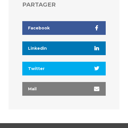
Liste des marchés conclus
PARTAGER
Documents utiles
Qualité
Facebook
Nos indicateurs qualité et de sécurité des soins
Linkedin
Protection des données
Twitter
Sécurité
Mail
Les recherches en santé à l’AP-HM
Lieu de santé sans tabac