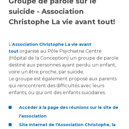
Groupe de parole sur le
Vous accompagnez, vous rendez visite à un patient
suicide - Association
Emplois paramédicaux
Vous allez être hospitalisé(e)
Christophe La vie avant tout!
Emplois administratifs
Vous avez un examen d'imagerie ou de radiologie
Emplois médicaux
à réaliser
Espace Formation
Vous avez une analyse à réaliser
L'
Association Christophe La vie avant
Étudiants hospitaliers
Vous venez en consultation
organise au Pôle Psychiatrie Centre
tout
Emplois techniques et médico-techniques
myaphm, votre espace santé en ligne
(Hôpital de la Conception) un groupe de parole
Emplois divers
Infos COVID-19
destiné aux personnes ayant perdu un enfant,
Emplois socio-éducatifs
voire un être proche, par suicide.
Statuts
Le groupe est également proposé aux parents
Vivre ensemble à l'hôpital
qui rencontrent des difficultés avec leurs
Stages paramédicaux
enfants, ou qui ont des enfants suicidaires.
Culture à l'hôpital
Laïcité et cultes
Chercheurs
Accéder à la page des réunions sur le site de
Les associations
l'association
La recherche clinique à l'AP-HM
Livret d'accueil
Site Internet de l'Association Christophe, la