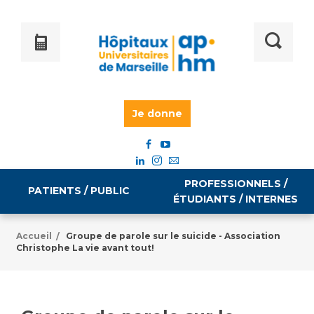
Je donne
PROFESSIONNELS /
PATIENTS / PUBLIC
ÉTUDIANTS / INTERNES
Accueil
Groupe de parole sur le suicide - Association
/
Christophe La vie avant tout!
Informations pratiques
Égalité professionnelle
Accès à votre dossier médical
Emploi / formation
Tarifs