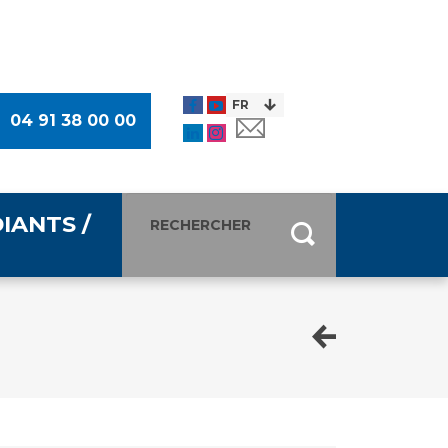
04 91 38 00 00
IANTS /
entants
ultimédia
 Des Usagers (CDU)
de presse
ocaux des Usagers
esse
usagers