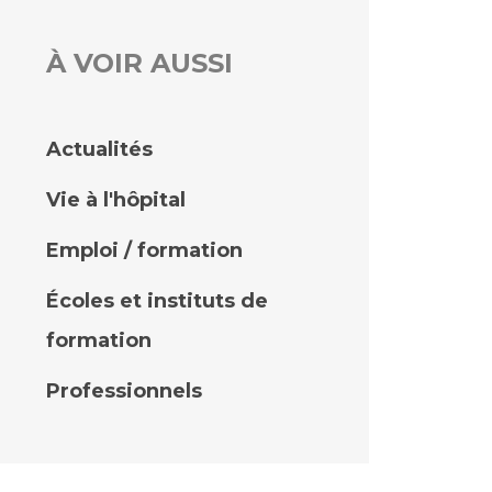
À VOIR AUSSI
rs
 qualité et de sécurité des soins
ons
Actualités
hés conclus
Vie à l'hôpital
les
 des données
Emploi / formation
Écoles et instituts de
formation
ches en santé à l’AP-HM
Professionnels
nté sans tabac