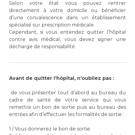
Les structures de recherche
Salon des familles
Selon votre état vous pouvez rentrer
directement à votre domicile ou bénéficier
Transports sanitaires
d’une convalescence dans un établissement
Vos droits, vos devoirs
Écoles et Instituts de Formation
spécialisé sur prescription médicale .
Cependant, si vous entendez quitter l’hôpital
contre avis médical, vous devez signer une
Handicap
décharge de responsabilité.
Plateforme des internes
Handi 13
Pôle Médecine Physique et Réadaptation
Professionnels de santé
Accueil sourds et malentendants
Avant de quitter l’hôpital, n’oubliez pas :
Charte Romain Jacob
Adresser un patient
Mouvement Parcours Handicap 13
de vous présenter tout d’abord au bureau du
Réseaux de soins
cadre de santé de votre service qui vous
Adresser un examen au Laboratoire de Biologie
remettra un bon de sortie puis au bureau des
Médicale
Activité physique
entrées afin d’effectuer les formalités de sortie :
Radiologie / Imagerie
Cancérologie
1 / Vous donnerez le bon de sortie