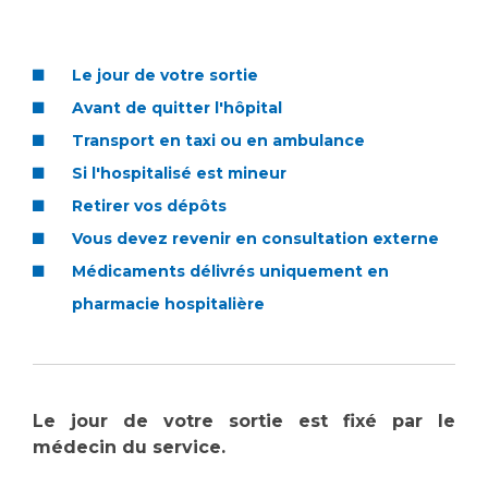
Vous accompagnez, vous rendez visite à un patient
Emplois paramédicaux
Vous allez être hospitalisé(e)
Le jour de votre sortie
Emplois administratifs
Vous avez un examen d'imagerie ou de radiologie
Avant de quitter l'hôpital
Emplois médicaux
à réaliser
Transport en taxi ou en ambulance
Espace Formation
Vous avez une analyse à réaliser
Étudiants hospitaliers
Si l'hospitalisé est mineur
Vous venez en consultation
Emplois techniques et médico-techniques
myaphm, votre espace santé en ligne
Retirer vos dépôts
Emplois divers
Infos COVID-19
Vous devez revenir en consultation externe
Emplois socio-éducatifs
Médicaments délivrés uniquement en
Statuts
pharmacie hospitalière
Vivre ensemble à l'hôpital
Stages paramédicaux
Culture à l'hôpital
Laïcité et cultes
Chercheurs
Le jour de votre sortie est fixé par le
Les associations
médecin du service.
La recherche clinique à l'AP-HM
Livret d'accueil