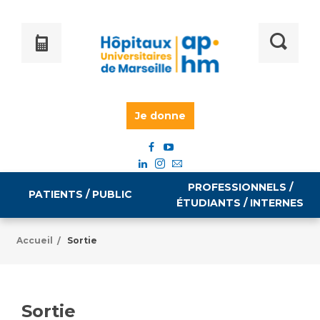
Je donne
PROFESSIONNELS /
PATIENTS / PUBLIC
ÉTUDIANTS / INTERNES
Accueil
Sortie
/
Informations pratiques
Égalité professionnelle
Accès à votre dossier médical
Sortie
Emploi / formation
Tarifs