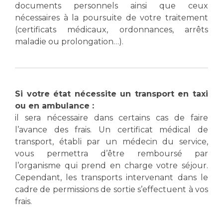
Liste des marchés conclus
documents personnels ainsi que ceux
Documents utiles
nécessaires à la poursuite de votre traitement
(certificats médicaux, ordonnances, arrêts
Qualité
maladie ou prolongation…).
Nos indicateurs qualité et de sécurité des soins
Si votre état nécessite un transport en taxi
Protection des données
ou en ambulance :
il sera nécessaire dans certains cas de faire
l’avance des frais. Un certificat médical de
Sécurité
transport, établi par un médecin du service,
vous permettra d’être remboursé par
l’organisme qui prend en charge votre séjour.
Les recherches en santé à l’AP-HM
Cependant, les transports intervenant dans le
cadre de permissions de sortie s’effectuent à vos
frais.
Lieu de santé sans tabac