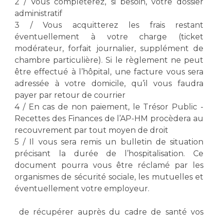
Les pôles d'activité médicale
2 / Vous compléterez, si besoin, votre dossier
Cancer
administratif
Anatomie et Cytologie Pathologiques
3 / Vous acquitterez les frais restant
Adresser un examen au Laboratoire d'Infectiologie
éventuellement à votre charge (ticket
Médecine nucléaire
Centres de référence Maladies Rares
modérateur, forfait journalier, supplément de
Plateforme d'Expertise Maladies Rares
chambre particulière). Si le règlement ne peut
être effectué à l’hôpital, une facture vous sera
Maladies rares
adressée à votre domicile, qu’il vous faudra
Presse / Multimédia
payer par retour de courrier
4 / En cas de non paiement, le Trésor Public -
Maternité Hôpital Nord
Communiqués de presse
Recettes des Finances de l’AP-HM procèdera au
recouvrement par tout moyen de droit
Dossiers de presse
5 / Il vous sera remis un bulletin de situation
Médiathèque
précisant la durée de l’hospitalisation. Ce
Vos représentants
document pourra vous être réclamé par les
organismes de sécurité sociale, les mutuelles et
Fournisseurs
éventuellement votre employeur.
La Commission Des Usagers (CDU)
Les Comités Locaux des Usagers
Rôles et missions
de récupérer auprès du cadre de santé vos
Le projet des usagers