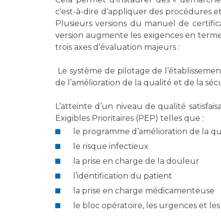
Laïcité et cultes
Les structures de recherche
c'est-à-dire d’appliquer des procédures e
Les associations
Plusieurs versions du manuel de certifi
Livret d'accueil
version augmente les exigences en termes 
Salon des familles
trois axes d’évaluation majeurs :
Transports sanitaires
Le système de pilotage de l’établisse
Vos droits, vos devoirs
de l’amélioration de la qualité et de la sécu
L’atteinte d’un niveau de qualité satisfai
Exigibles Prioritaires (PEP) telles que :
le programme d’amélioration de la qual
le risque infectieux
la prise en charge de la douleur
l’identification du patient
la prise en charge médicamenteuse
le bloc opératoire, les urgences et les