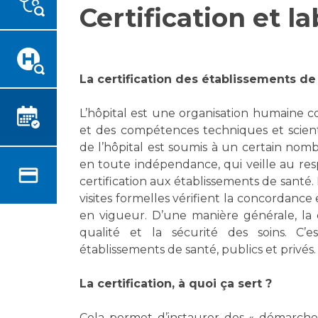
Certification et la
Emplois paramédicaux
Vous accompagnez, vous
rendez visite à un patient
Emplois administratifs
Vous allez être hospitalisé(e)
Emplois médicaux
Vous avez un examen
Espace Formation
La certification des établissements de 
d'imagerie ou de radiologie à
Étudiants hospitaliers
réaliser
Emplois techniques et
L’hôpital est une organisation humaine 
Vous avez une analyse à
médico-techniques
et des compétences techniques et scient
réaliser
de l’hôpital est soumis à un certain nomb
Emplois divers
Vous venez en consultation
en toute indépendance, qui veille au res
Emplois socio-éducatifs
myaphm, votre espace
certification aux établissements de santé.
Statuts
santé en ligne
visites formelles vérifient la concordance
Stages paramédicaux
Infos COVID-19
en vigueur. D’une manière générale, la c
qualité et la sécurité des soins. C’
établissements de santé, publics et privés.
Chercheurs
Vivre ensemble à l'hôpital
La certification, à quoi ça sert ?
La recherche clinique à l'AP-
Culture à l'hôpital
HM
Cela permet d’instaurer des « démarches