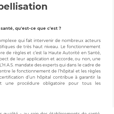
bellisation
Accueil sourds et
malentendants
Professionnels de santé
Charte Romain Jacob
Qualité
Fournisseu
Mouvement Parcours
santé, qu’est-ce que c’est ?
Handicap 13
Adresser un patient
Nos indicateurs
Rôles et missi
Réseaux de soins
Liste des marc
complexe qui fait intervenir de nombreux acteurs
Adresser un examen au
Documents uti
ifiques de très haut niveau. Le fonctionnement
Activité physique
Laboratoire de Biologie
Protection
re de règles et c’est la Haute Autorité en Santé,
Médicale
pect de leur application et accorde, ou non, une
Radiologie / Imagerie
 L’H.A.S. mandate des experts qui dans le cadre de
Cancer
Sécurité
Cancérologie
 entre le fonctionnement de l’hôpital et les règles
ertification d’un hôpital contribue à garantir la
Les pôles d'activité médicale
est une procédure obligatoire pour tous les
Anatomie et Cytologie
Médecine nucléaire
Les recher
Pathologiques
Adresser un examen au
Laboratoire d'Infectiologie
Maladies rares
Lieu de sa
Centres de référence
 qualité » au sein des établissements de santé,