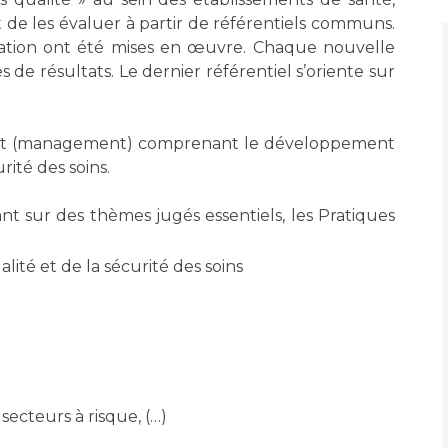
Maladies Rares
t de les évaluer à partir de référentiels communs.
Plateforme d'Expertise
cation ont été mises en œuvre. Chaque nouvelle
Maternité Hôpital Nord
Maladies Rares
de résultats. Le dernier référentiel s’oriente sur
ment (management) comprenant le développement
rité des soins.
sant sur des thèmes jugés essentiels, les Pratiques
ité et de la sécurité des soins
 secteurs à risque, (…)