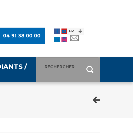
04 91 38 00 00
IANTS /
entants
ultimédia
 Des Usagers (CDU)
de presse
ocaux des Usagers
esse
usagers