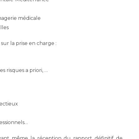
imagerie médicale
lles
ur la prise en charge :
s risques a priori, …
fectieux
fessionnels…
avant même la réception du rapport définitif de