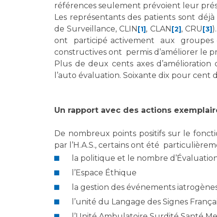
références seulement prévoient leur prés
Les représentants des patients sont déj
de Surveillance, CLIN
, CLAN
, CRU
)
[1]
[2]
[3]
ont participé activement aux groupes de
constructives ont permis d’améliorer le p
Plus de deux cents axes d’amélioration
l’auto évaluation. Soixante dix pour cent d
Un rapport avec des actions exemplair
De nombreux points positifs sur le fonct
par l’H.A.S., certains ont été particulière
la politique et le nombre d’Évaluatio
l’Espace Éthique
la gestion des événements iatrogène
l’unité du Langage des Signes França
l’Unité Ambulatoire Surdité Santé M