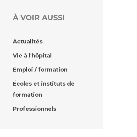
À VOIR AUSSI
rs
 qualité et de sécurité des soins
ons
Actualités
hés conclus
Vie à l'hôpital
les
 des données
Emploi / formation
Écoles et instituts de
formation
ches en santé à l’AP-HM
Professionnels
nté sans tabac