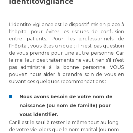
Identitovigilance
Vous accompagnez, vous rendez visite à un patient
Emplois paramédicaux
Vous allez être hospitalisé(e)
Emplois administratifs
L'identito-vigilance est le dispositif mis en place à
Vous avez un examen d'imagerie ou de radiologie
Emplois médicaux
à réaliser
l'hôpital pour éviter les risques de confusion
entre patients. Pour les professionnels de
Espace Formation
Vous avez une analyse à réaliser
l'hôpital, vous êtes unique ; il n'est pas question
Étudiants hospitaliers
Vous venez en consultation
de vous prendre pour une autre personne. Car
Emplois techniques et médico-techniques
myaphm, votre espace santé en ligne
le meilleur des traitements ne vaut rien s'il n'est
Emplois divers
Infos COVID-19
pas administré à la bonne personne. VOUS
Emplois socio-éducatifs
pouvez nous aider à prendre soin de vous en
Statuts
suivant ces quelques recommandations :
Vivre ensemble à l'hôpital
Stages paramédicaux
Nous avons besoin de votre nom de
Culture à l'hôpital
naissance (ou nom de famille) pour
Laïcité et cultes
Chercheurs
vous identifier.
Les associations
Car il est le seul à rester le même tout au long
La recherche clinique à l'AP-HM
Livret d'accueil
de votre vie. Alors que le nom marital (ou nom