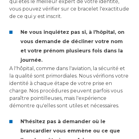
qui êtes le meilleur expert de votre identité,
Liste des marchés conclus
vous pouvez vérifier sur ce bracelet l'exactitude
Documents utiles
de ce qui y est inscrit.
Qualité
Ne vous inquiétez pas si, à l'hôpital, on
Nos indicateurs qualité et de sécurité des soins
vous demande de décliner votre nom
et votre prénom plusieurs fois dans la
journée.
Protection des données
A l'hôpital, comme dans l'aviation, la sécurité et
la qualité sont primordiales. Nous vérifions votre
identité à chaque étape de votre prise en
Sécurité
charge. Nos procédures peuvent parfois vous
paraître pointilleuses, mais l'expérience
démontre qu'elles sont utiles et nécessaires.
Les recherches en santé à l’AP-HM
N'hésitez pas à demander où le
brancardier vous emmène ou ce que
Lieu de santé sans tabac