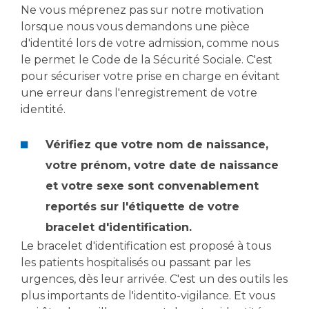
Les pôles d'activité médicale
Cancer
Ne vous méprenez pas sur notre motivation
Anatomie et Cytologie Pathologiques
lorsque nous vous demandons une pièce
Adresser un examen au Laboratoire d'Infectiologie
d'identité lors de votre admission, comme nous
Médecine nucléaire
Centres de référence Maladies Rares
le permet le Code de la Sécurité Sociale. C'est
pour sécuriser votre prise en charge en évitant
Plateforme d'Expertise Maladies Rares
une erreur dans l'enregistrement de votre
identité.
Maladies rares
Presse / Multimédia
Vérifiez que votre nom de naissance,
Maternité Hôpital Nord
votre prénom, votre date de naissance
Communiqués de presse
Dossiers de presse
et votre sexe sont convenablement
Médiathèque
reportés sur l'étiquette de votre
bracelet d'identification.
Vos représentants
Le bracelet d'identification est proposé à tous
Fournisseurs
les patients hospitalisés ou passant par les
La Commission Des Usagers (CDU)
urgences, dès leur arrivée. C'est un des outils les
Les Comités Locaux des Usagers
Rôles et missions
plus importants de l'identito-vigilance. Et vous
Le projet des usagers