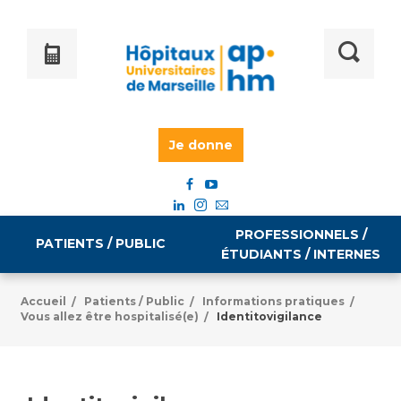
Je donne
PROFESSIONNELS /
PATIENTS / PUBLIC
ÉTUDIANTS / INTERNES
Accueil
Patients / Public
Informations pratiques
/
/
/
Vous allez être hospitalisé(e)
Identitovigilance
/
Informations pratiques
Égalité professionnelle
Accès à votre dossier médical
Emploi / formation
Tarifs