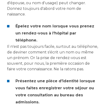
Les structures de recherche
Salon des familles
d'épouse, ou nom d'usage) peut changer.
Donnez toujours d'abord votre nom de
Transports sanitaires
naissance.
Vos droits, vos devoirs
Écoles et Instituts de Formation
Épelez votre nom lorsque vous prenez
Handicap
un rendez-vous à l'hôpital par
Plateforme des internes
téléphone.
Handi 13
Il n'est pas toujours facile, surtout au téléphone,
Pôle Médecine Physique et Réadaptation
de deviner comment s'écrit un nom ou même
Professionnels de santé
un prénom. Or la prise de rendez-vous est
Accueil sourds et malentendants
souvent, pour nous, la première occasion de
Charte Romain Jacob
Adresser un patient
faire votre connaissance. Ne la ratons pas.
Mouvement Parcours Handicap 13
Réseaux de soins
Adresser un examen au Laboratoire de Biologie
Présentez une pièce d'identité lorsque
Médicale
vous faîtes enregistrer votre séjour ou
Activité physique
Radiologie / Imagerie
votre consultation au bureau des
Cancérologie
admissions.