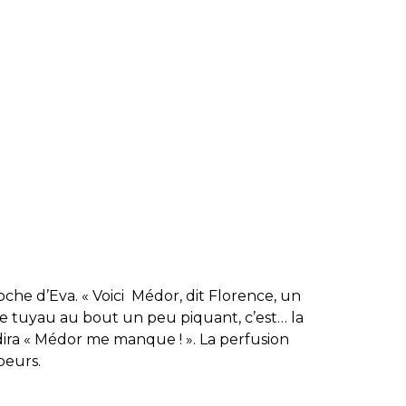
roche d’Eva. « Voici Médor, dit Florence, un
t le tuyau au bout un peu piquant, c’est… la
dira « Médor me manque ! ».
La perfusion
peurs.