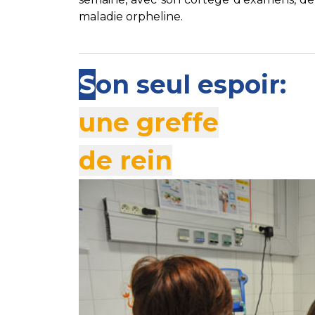
maladie orpheline.
S
on seul espoir:
une greffe
de rein