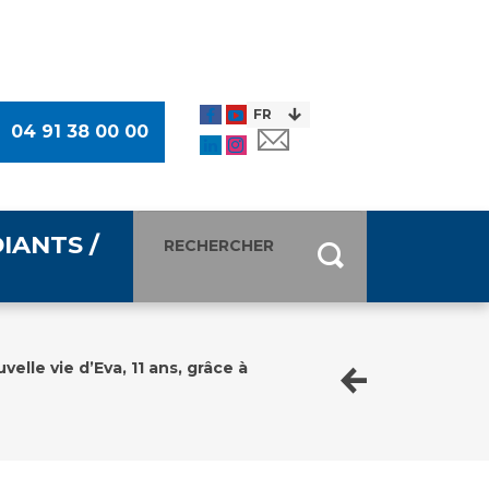
04 91 38 00 00
IANTS /
entants
ultimédia
velle vie d’Eva, 11 ans, grâce à
 Des Usagers (CDU)
de presse
ocaux des Usagers
esse
usagers