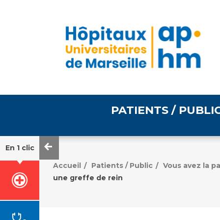
PATIENTS / PUBLI
En 1 clic
Informations pratiques
Égalité professionnelle
Accueil
Patients / Public
Vous avez la p
/
/
une greffe de rein
Accès à votre dossier
médical
Emploi / formation
Tarifs