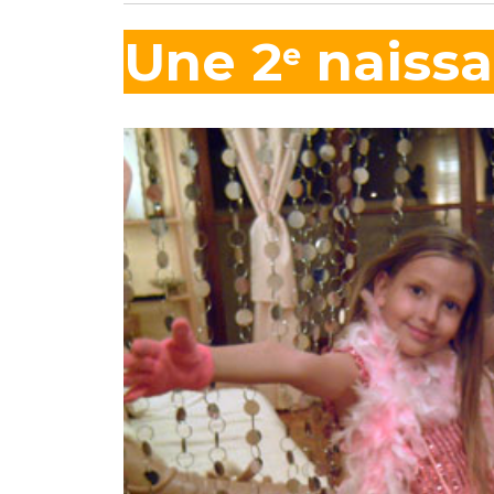
Une 2
n
aiss
e