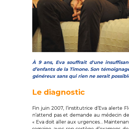
Laïcité et cultes
Les structures de recherche
Les associations
Livret d'accueil
Salon des familles
Transports sanitaires
Vos droits, vos devoirs
À 9 ans, Eva souffrait d'une insuffisan
d’enfants de la Timone. Son témoignag
généreux sans qui rien ne serait possibl
Le diagnostic
Fin juin 2007, l’institutrice d’Eva aler
n’attend pas et demande au médecin de lu
« Eva doit aller aux urgences… Maintenant 
semaine, avec son cortège d’examens, de p