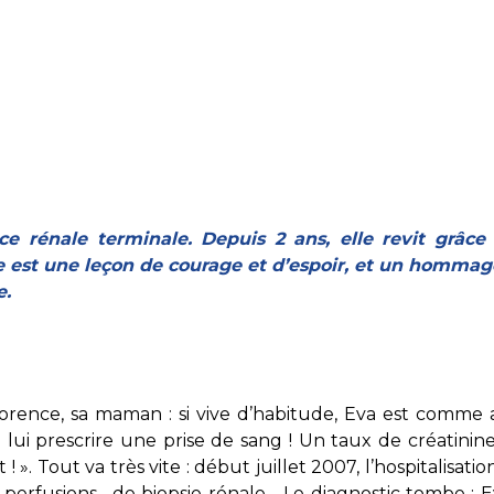
Maladies Rares
Plateforme d'Expertise
Maternité Hôpital Nord
Maladies Rares
ce rénale terminale. Depuis 2 ans, elle revit grâce 
e est une leçon de courage et d’espoir, et un homma
e.
te Florence, sa maman : si vive d’habitude, Eva est com
i prescrire une prise de sang ! Un taux de créatinine 
! ». Tout va très vite : début juillet 2007, l’hospitalisa
erfusions, de biopsie rénale… Le diagnostic tombe : Ev