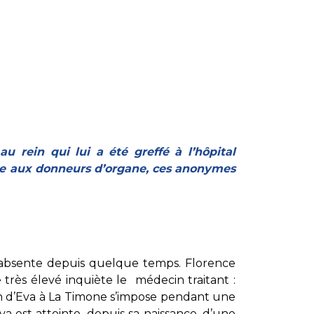
au rein qui lui a été greffé à l’hôpital
ge aux donneurs d’organe, ces anonymes
me absente depuis quelque temps. Florence
très élevé inquiète le médecin traitant :
tion d’Eva à La Timone s’impose pendant une
a est atteinte, depuis sa naissance, d’une