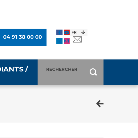
04 91 38 00 00
IANTS /
entants
ultimédia
 Des Usagers (CDU)
de presse
ocaux des Usagers
esse
usagers