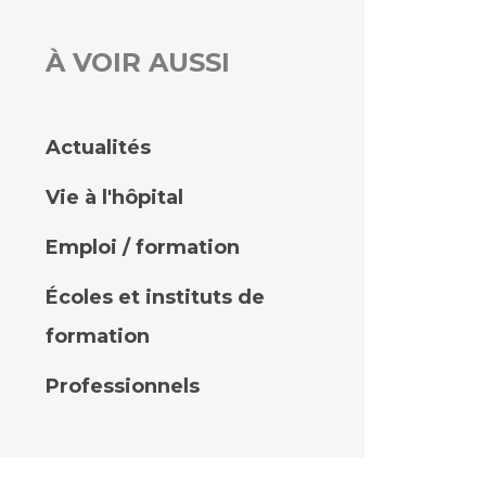
À VOIR AUSSI
rs
 qualité et de sécurité des soins
ons
Actualités
hés conclus
Vie à l'hôpital
les
 des données
Emploi / formation
Écoles et instituts de
formation
ches en santé à l’AP-HM
Professionnels
nté sans tabac