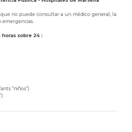
tencia Pública - Hospitales de Marsella
 que no puede consultar a un médico general, la
e emergencias.
horas sobre 24 :
ants “niños”)
”)