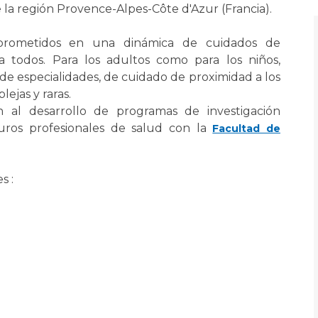
Maladies Rares
 la región Provence-Alpes-Côte d'Azur (Francia).
Plateforme d'Expertise
Maternité Hôpital Nord
Maladies Rares
prometidos en una dinámica de cuidados de
a todos. Para los adultos como para los niños,
de especialidades, de cuidado de proximidad a los
ejas y raras.
 al desarrollo de programas de investigación
turos profesionales de salud con la
Facultad de
s :