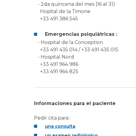
- 2da quincena del mes (16 al 31)
Hopital de la Timone
+33 491 386 545
Emergencias psiquiátricas :
- Hospital de la Conception
+33 491 435 014 / +33 491 435 015
- Hospital Nord
+33 491 964 986
+33 491 964 825
Informaciones para el paciente
Pedir cita para :
una consulta
un examen radiológico