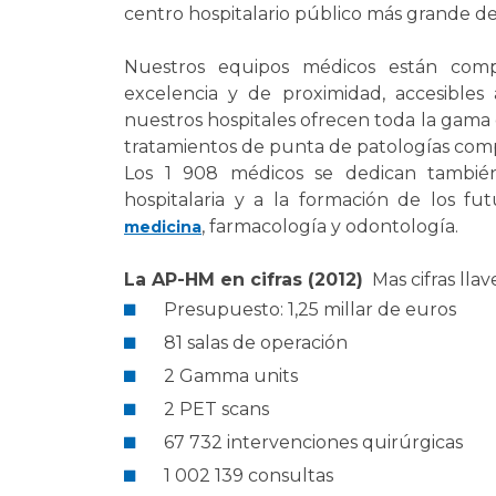
Laïcité et cultes
centro hospitalario público más grande de
Les structures de recherche
Les associations
Nuestros equipos médicos están com
Livret d'accueil
excelencia y de proximidad, accesibles 
Salon des familles
nuestros hospitales ofrecen toda la gama 
Transports sanitaires
tratamientos de punta de patologías compl
Vos droits, vos devoirs
Los 1 908 médicos se dedican también
hospitalaria y a la formación de los fu
, farmacología y odontología.
medicina
La AP-HM en cifras (2012)
Mas cifras llave
Presupuesto: 1,25 millar de euros
81 salas de operación
2 Gamma units
2 PET scans
67 732 intervenciones quirúrgicas
1 002 139 consultas