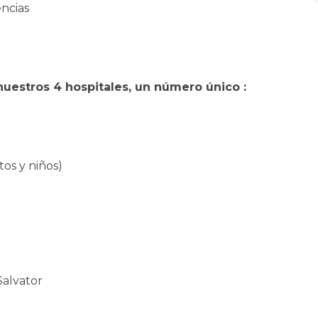
encias
uestros 4 hospitales, un número único :
tos y niños)
Salvator