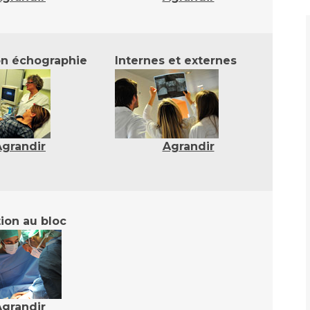
Maladies Rares
Plateforme d'Expertise
Maternité Hôpital Nord
Maladies Rares
on échographie
Internes et externes
Agrandir
Agrandir
ion au bloc
Agrandir