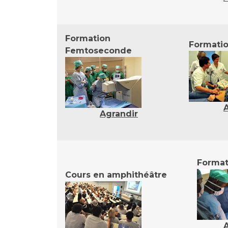
Laïcité et cultes
Les structures de recherche
Les associations
Livret d'accueil
Formation
Formati
Salon des familles
Femtoseconde
Transports sanitaires
Vos droits, vos devoirs
Agrandir
Format
Cours en amphithéâtre