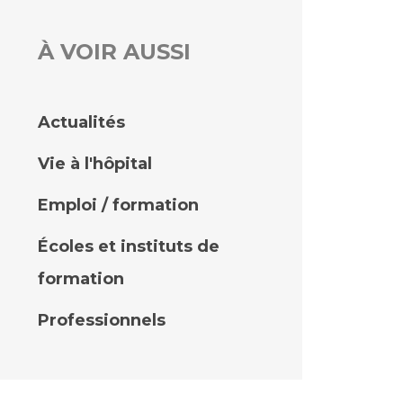
À VOIR AUSSI
rs
 qualité et de sécurité des soins
ons
Actualités
hés conclus
Vie à l'hôpital
les
 des données
Emploi / formation
Écoles et instituts de
formation
ches en santé à l’AP-HM
Professionnels
nté sans tabac