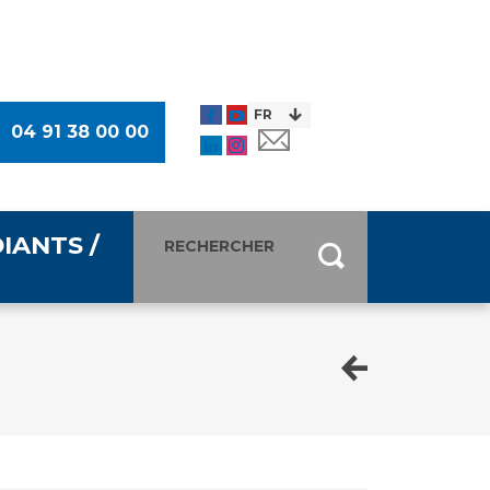
04 91 38 00 00
IANTS /
entants
ultimédia
 Des Usagers (CDU)
de presse
ocaux des Usagers
esse
usagers