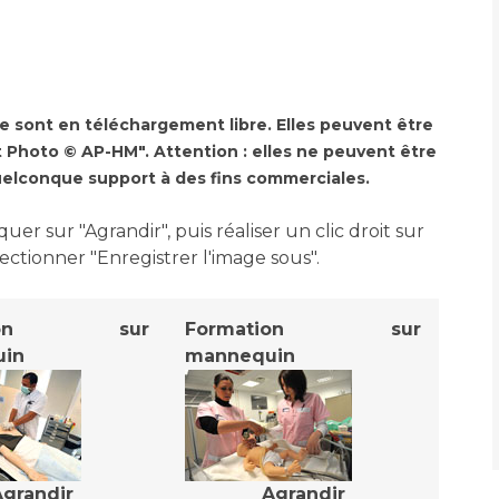
Accueil sourds et
malentendants
Professionnels de santé
Charte Romain Jacob
Qualité
Fournisseu
Mouvement Parcours
 sont en téléchargement libre. Elles peuvent être
Handicap 13
Adresser un patient
Nos indicateurs
Rôles et missi
t Photo © AP-HM". Attention : elles ne peuvent être
Réseaux de soins
Liste des marc
quelconque support à des fins commerciales.
Adresser un examen au
Documents uti
Activité physique
Laboratoire de Biologie
Protection
er sur "Agrandir", puis réaliser un clic droit sur
Médicale
ectionner "Enregistrer l'image sous".
Radiologie / Imagerie
Cancer
Sécurité
Cancérologie
ation sur
Formation sur
Les pôles d'activité médicale
in
mannequin
Anatomie et Cytologie
Médecine nucléaire
Les recher
Pathologiques
Adresser un examen au
Laboratoire d'Infectiologie
Maladies rares
Lieu de sa
Centres de référence
Agrandir
Agrandir