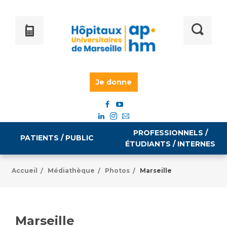
Je donne
PROFESSIONNELS /
PATIENTS / PUBLIC
ÉTUDIANTS / INTERNES
Accueil
Médiathèque
Photos
Marseille
/
/
/
Informations pratiques
Égalité professionnelle
Accès à votre dossier médical
Marseille
Emploi / formation
Tarifs