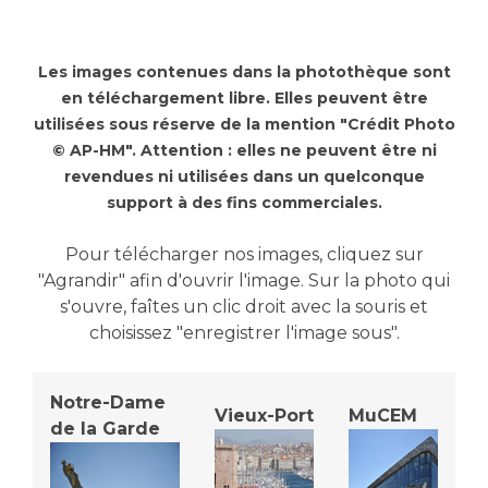
Vous accompagnez, vous rendez visite à un patient
Emplois paramédicaux
Vous allez être hospitalisé(e)
Les images contenues dans la photothèque sont
Emplois administratifs
Vous avez un examen d'imagerie ou de radiologie
en téléchargement libre. Elles peuvent être
Emplois médicaux
à réaliser
utilisées sous réserve de la mention "Crédit Photo
Espace Formation
Vous avez une analyse à réaliser
© AP-HM". Attention : elles ne peuvent être ni
Étudiants hospitaliers
Vous venez en consultation
revendues ni utilisées dans un quelconque
support à des fins commerciales.
Emplois techniques et médico-techniques
myaphm, votre espace santé en ligne
Emplois divers
Infos COVID-19
Pour télécharger nos images, cliquez sur
Emplois socio-éducatifs
"Agrandir" afin d'ouvrir l'image. Sur la photo qui
Statuts
s'ouvre, faîtes un clic droit avec la souris et
Vivre ensemble à l'hôpital
Stages paramédicaux
choisissez "enregistrer l'image sous".
Culture à l'hôpital
Notre-Dame
Laïcité et cultes
Chercheurs
Vieux-Port
MuCEM
de la Garde
Les associations
La recherche clinique à l'AP-HM
Livret d'accueil