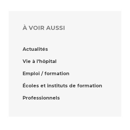
Liste des marchés conclus
Documents utiles
Qualité
À VOIR AUSSI
Nos indicateurs qualité et de sécurité des soins
Actualités
Protection des données
Vie à l'hôpital
Emploi / formation
Sécurité
Écoles et instituts de formation
Professionnels
Les recherches en santé à l’AP-HM
Lieu de santé sans tabac