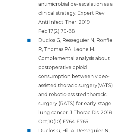
antimicrobial de-escalation as a
clinical strategy. Expert Rev
Anti Infect Ther. 2019
Feb;17(2):79-88
Duclos G, Resseguier N, Ronfle
R, Thomas PA, Leone M.
Complemental analysis about
postoperative opioid
consumption between video-
assisted thoracic surgery(VATS)
and robotic-assisted thoracic
surgery (RATS) for early-stage
lung cancer. J Thorac Dis. 2018
Oct;10(10):E764-E765
Duclos G, Hili A, Resseguier N,