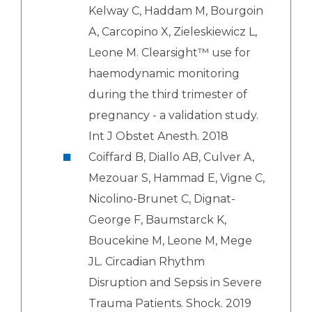
Kelway C, Haddam M, Bourgoin
A, Carcopino X, Zieleskiewicz L,
Leone M. Clearsight™ use for
haemodynamic monitoring
during the third trimester of
pregnancy - a validation study.
Int J Obstet Anesth. 2018
Coiffard B, Diallo AB, Culver A,
Mezouar S, Hammad E, Vigne C,
Nicolino-Brunet C, Dignat-
George F, Baumstarck K,
Boucekine M, Leone M, Mege
JL. Circadian Rhythm
Disruption and Sepsis in Severe
Trauma Patients. Shock. 2019