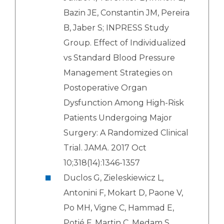
Bazin JE, Constantin JM, Pereira
B, Jaber S; INPRESS Study
Group. Effect of Individualized
vs Standard Blood Pressure
Management Strategies on
Postoperative Organ
Dysfunction Among High-Risk
Patients Undergoing Major
Surgery: A Randomized Clinical
Trial. JAMA. 2017 Oct
10;318(14):1346-1357
Duclos G, Zieleskiewicz L,
Antonini F, Mokart D, Paone V,
Po MH, Vigne C, Hammad E,
Potié F, Martin C, Medam S,