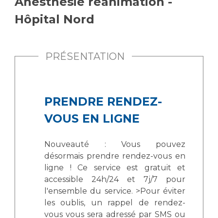
Anesthésie réanimation -
Vous accompagnez, vous rendez visite à un patient
Hôpital Nord
Emplois paramédicaux
Vous allez être hospitalisé(e)
Emplois administratifs
Vous avez un examen d'imagerie ou de radiologie
Emplois médicaux
à réaliser
PRÉSENTATION
Espace Formation
Vous avez une analyse à réaliser
Étudiants hospitaliers
Vous venez en consultation
Emplois techniques et médico-techniques
myaphm, votre espace santé en ligne
PRENDRE RENDEZ-
Emplois divers
Infos COVID-19
VOUS EN LIGNE
Emplois socio-éducatifs
Statuts
Vivre ensemble à l'hôpital
Nouveauté : Vous pouvez
Stages paramédicaux
désormais prendre rendez-vous en
Culture à l'hôpital
ligne ! Ce service est gratuit et
accessible 24h/24 et 7j/7 pour
Laïcité et cultes
Chercheurs
l'ensemble du service. >Pour éviter
Les associations
les oublis, un rappel de rendez-
La recherche clinique à l'AP-HM
Livret d'accueil
vous vous sera adressé par SMS ou