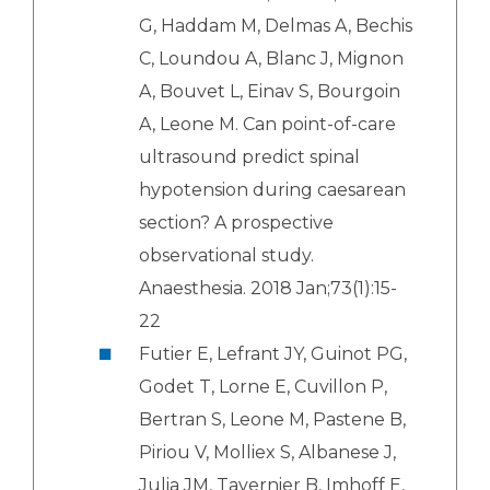
G, Haddam M, Delmas A, Bechis
C, Loundou A, Blanc J, Mignon
A, Bouvet L, Einav S, Bourgoin
A, Leone M. Can point-of-care
ultrasound predict spinal
hypotension during caesarean
section? A prospective
observational study.
Anaesthesia. 2018 Jan;73(1):15-
22
Futier E, Lefrant JY, Guinot PG,
Godet T, Lorne E, Cuvillon P,
Bertran S, Leone M, Pastene B,
Piriou V, Molliex S, Albanese J,
Julia JM, Tavernier B, Imhoff E,