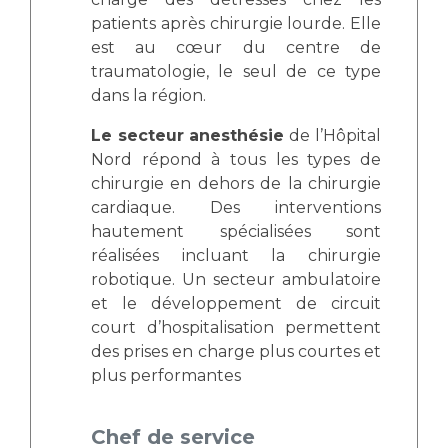
Liste des marchés conclus
patients après chirurgie lourde. Elle
Documents utiles
est au cœur du centre de
Qualité
traumatologie, le seul de ce type
dans la région.
Nos indicateurs qualité et de sécurité des soins
Le secteur anesthésie
de l’Hôpital
Nord répond à tous les types de
chirurgie en dehors de la chirurgie
Protection des données
cardiaque. Des interventions
hautement spécialisées sont
réalisées incluant la chirurgie
Sécurité
robotique. Un secteur ambulatoire
et le développement de circuit
court d’hospitalisation permettent
Les recherches en santé à l’AP-HM
des prises en charge plus courtes et
plus performantes
Lieu de santé sans tabac
Chef de service