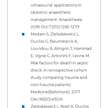
ultrasound: applications in
obstetric anaesthetic
management. Anaesthesia.
2018 Oct;73(10):1265-1279
Medam S, Zieleskiewicz L,
Duclos G, Baumstarck K,
Loundou A, Alingrin J, Hammad
E, Vigne C, Antonini F, Leone M.
Risk factors for death in septic
shock: A retrospective cohort
study comparing trauma and
non-trauma patients.
Medicine(Baltimore). 2017
Dec;96(50):e9241
Zieleskiewicz L, Noel A, Duclos