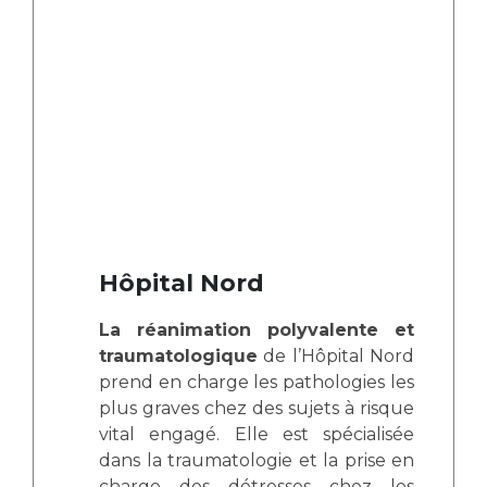
Les pôles d'activité médicale
Cancer
Anatomie et Cytologie Pathologiques
Adresser un examen au Laboratoire d'Infectiologie
Médecine nucléaire
Centres de référence Maladies Rares
Plateforme d'Expertise Maladies Rares
Maladies rares
Presse / Multimédia
Maternité Hôpital Nord
Communiqués de presse
Hôpital Nord
Dossiers de presse
Médiathèque
La réanimation polyvalente et
traumatologique
de l’Hôpital Nord
Vos représentants
prend en charge les pathologies les
Fournisseurs
plus graves chez des sujets à risque
La Commission Des Usagers (CDU)
vital engagé. Elle est spécialisée
Les Comités Locaux des Usagers
dans la traumatologie et la prise en
Rôles et missions
Le projet des usagers
charge des détresses chez les