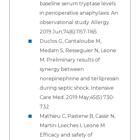
baseline serum tryptase levels
in perioperative anaphylaxis: An
observational study. Allergy.
2019 Jun;74(6):1157-1165
Duclos G, Cantaloube M,
Medam S, Resseguier N, Leone
M. Preliminary results of
synergy between
norepinephrine and terlipressin
during septic shock. Intensive
Care Med. 2019 May;45(5):730-
732
Mathieu C, Pastene B, Cassir N,
Martin-Loeches I, Leone M.
Efficacy and safety of