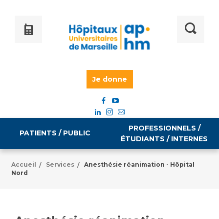
Je donne
PROFESSIONNELS /
PATIENTS / PUBLIC
ÉTUDIANTS / INTERNES
Accueil
Services
Anesthésie réanimation - Hôpital
/
/
Nord
Informations pratiques
Égalité professionnelle
Accès à votre dossier médical
Emploi / formation
Tarifs