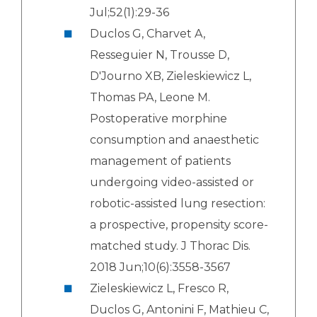
Jul;52(1):29-36
Duclos G, Charvet A,
Resseguier N, Trousse D,
D'Journo XB, Zieleskiewicz L,
Thomas PA, Leone M.
Postoperative morphine
consumption and anaesthetic
management of patients
undergoing video-assisted or
robotic-assisted lung resection:
a prospective, propensity score-
matched study. J Thorac Dis.
2018 Jun;10(6):3558-3567
Zieleskiewicz L, Fresco R,
Duclos G, Antonini F, Mathieu C,