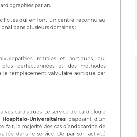
Maladies Rares
ardiographies par an.
Plateforme d'Expertise
Maternité Hôpital Nord
Maladies Rares
cificités qui en font un centre reconnu au
tional dans plusieurs domaines :
lvulopathies mitrales et aortiques, qui
es plus perfectionnées et des méthodes
 le remplacement valvulaire aortique par
valves cardiaques. Le service de cardiologie
Hospitalo-Universitaires
disposant d’un
e fait, la majorité des cas d’endocardite de
raitée dans le service. De par son activité