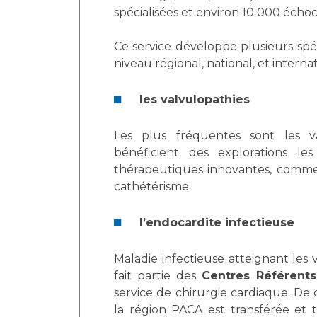
Laïcité et cultes
spécialisées et environ 10 000 échoc
Les structures de recherche
Les associations
Livret d'accueil
Ce service développe plusieurs spé
niveau régional, national, et interna
Salon des familles
Transports sanitaires
les valvulopathies
Vos droits, vos devoirs
Les plus fréquentes sont les va
bénéficient des explorations l
thérapeutiques innovantes, comme
cathétérisme.
l’endocardite infectieuse
Maladie infectieuse atteignant les 
fait partie des
Centres Référents 
service de chirurgie cardiaque. De c
la région PACA est transférée et t