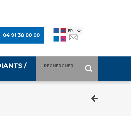
04 91 38 00 00
IANTS /
entants
ultimédia
 Des Usagers (CDU)
de presse
ocaux des Usagers
esse
usagers