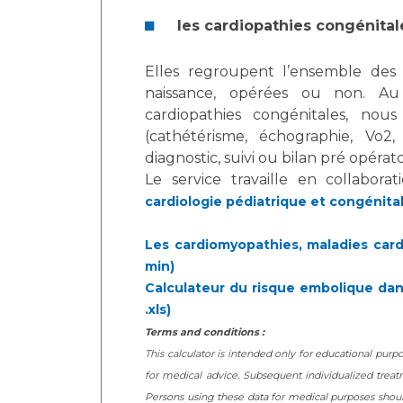
les cardiopathies congénital
Elles regroupent l’ensemble des 
naissance, opérées ou non. A
cardiopathies congénitales, nou
(cathétérisme, échographie, Vo2,
diagnostic, suivi ou bilan pré opérato
Le service travaille en collabora
cardiologie pédiatrique et congénita
Les cardiomyopathies, maladies card
min)
Calculateur du risque embolique dan
.xls)
Terms and conditions :
This calculator is intended only for educational purpo
for medical advice. Subsequent individualized trea
Persons using these data for medical purposes should