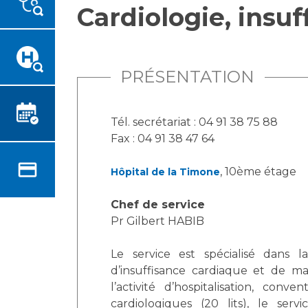
Cardiologie, insu
Emplois paramédicaux
Vous accompagnez, vous
rendez visite à un patient
Emplois administratifs
Vous allez être hospitalisé(e)
Emplois médicaux
Vous avez un examen
Espace Formation
PRÉSENTATION
d'imagerie ou de radiologie à
Étudiants hospitaliers
réaliser
Emplois techniques et
Vous avez une analyse à
Tél. secrétariat : 04 91 38 75 88
médico-techniques
réaliser
Fax : 04 91 38 47 64
Emplois divers
Vous venez en consultation
Emplois socio-éducatifs
myaphm, votre espace
, 10ème étage
Hôpital de la Timone
Statuts
santé en ligne
Stages paramédicaux
Chef de service
Infos COVID-19
Pr Gilbert HABIB
Chercheurs
Le service est spécialisé dans l
Vivre ensemble à l'hôpital
d’insuffisance cardiaque et de ma
l’activité d’hospitalisation, conv
La recherche clinique à l'AP-
Culture à l'hôpital
cardiologiques (20 lits), le ser
HM