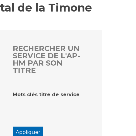
ital de la Timone
rs
 qualité et de sécurité des soins
ons
hés conclus
RECHERCHER UN
SERVICE DE L'AP-
les
 des données
HM PAR SON
TITRE
Mots clés titre de service
ches en santé à l’AP-HM
nté sans tabac