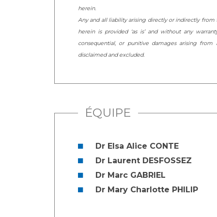
herein.
Any and all liability arising directly or indirectly fr
herein is provided ‘as is’ and without any warranty 
consequential, or punitive damages arising from a
disclaimed and excluded.
ÉQUIPE
Dr Elsa Alice CONTE
Dr Laurent DESFOSSEZ
Dr Marc GABRIEL
Dr Mary Charlotte PHILIP