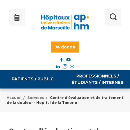
Je donne
PROFESSIONNELS /
PATIENTS / PUBLIC
ÉTUDIANTS / INTERNES
Accueil
Services
Centre d’évaluation et de traitement
/
/
de la douleur - Hôpital de la Timone
Informations pratiques
Égalité professionnelle
Accès à votre dossier médical
Emploi / formation
Tarifs