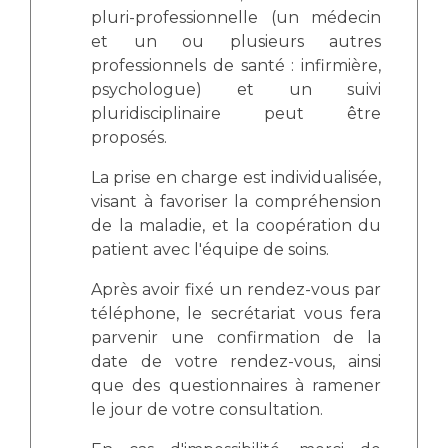
Liste des marchés conclus
pluri-professionnelle (un médecin
Documents utiles
et un ou plusieurs autres
professionnels de santé : infirmière,
Qualité
psychologue) et un suivi
pluridisciplinaire peut être
Nos indicateurs qualité et de sécurité des soins
proposés.
La prise en charge est individualisée,
Protection des données
visant à favoriser la compréhension
de la maladie, et la coopération du
patient avec l'équipe de soins.
Sécurité
Après avoir fixé un rendez-vous par
téléphone, le secrétariat vous fera
parvenir une confirmation de la
Les recherches en santé à l’AP-HM
date de votre rendez-vous, ainsi
que des questionnaires à ramener
le jour de votre consultation.
Lieu de santé sans tabac