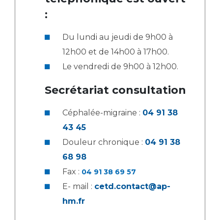
Les structures de recherche
Salon des familles
:
Transports sanitaires
Vos droits, vos devoirs
Du lundi au jeudi de 9h00 à
Écoles et Instituts de Formation
12h00 et de 14h00 à 17h00.
Le vendredi de 9h00 à 12h00.
Handicap
Plateforme des internes
Secrétariat consultation
Handi 13
Pôle Médecine Physique et Réadaptation
Céphalée-migraine :
04 91 38
Professionnels de santé
Accueil sourds et malentendants
43 45
Charte Romain Jacob
Adresser un patient
Douleur chronique :
04 91 38
Mouvement Parcours Handicap 13
Réseaux de soins
68 98
Adresser un examen au Laboratoire de Biologie
Fax :
04 91 38 69 57
Médicale
Activité physique
E- mail :
cetd.contact@ap-
Radiologie / Imagerie
hm.fr
Cancérologie