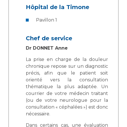
Les pôles d'activité médicale
Cancer
Hôpital de la Timone
Anatomie et Cytologie Pathologiques
Adresser un examen au Laboratoire d'Infectiologie
Pavillon 1
Médecine nucléaire
Centres de référence Maladies Rares
Plateforme d'Expertise Maladies Rares
Chef de service
Maladies rares
Dr DONNET Anne
Presse / Multimédia
La prise en charge de la douleur
chronique repose sur un diagnostic
Maternité Hôpital Nord
Communiqués de presse
précis, afin que le patient soit
Dossiers de presse
orienté vers la consultation
Médiathèque
thématique la plus adaptée. Un
courrier de votre médecin traitant
Vos représentants
(ou de votre neurologue pour la
Fournisseurs
consultation « céphalées ») est donc
La Commission Des Usagers (CDU)
nécessaire.
Les Comités Locaux des Usagers
Rôles et missions
Dans certains cas, une évaluation
Le projet des usagers